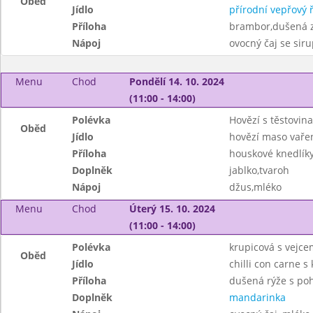
Oběd
Jídlo
přírodní vepřový ř
Příloha
brambor,dušená z
Nápoj
ovocný čaj se sir
Menu
Chod
Pondělí 14. 10. 2024
(11:00 - 14:00)
Polévka
Hovězí s těstovin
Oběd
Jídlo
hovězí maso vaře
Příloha
houskové knedlík
Doplněk
jablko,tvaroh
Nápoj
džus,mléko
Menu
Chod
Úterý 15. 10. 2024
(11:00 - 14:00)
Polévka
krupicová s vejce
Oběd
Jídlo
chilli con carne 
Příloha
dušená rýže s po
Doplněk
mandarinka