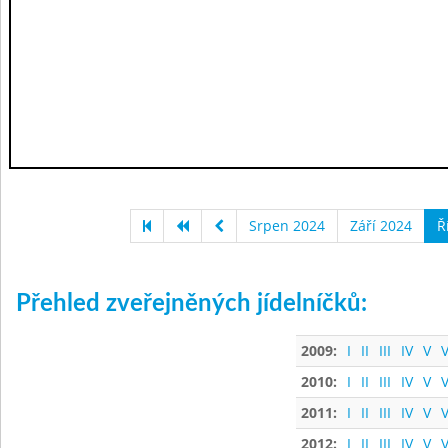
Srpen 2024
Září 2024
Ř
Přehled zveřejněných jídelníčků:
2009:
I
II
III
IV
V
V
2010:
I
II
III
IV
V
V
2011:
I
II
III
IV
V
V
2012:
I
II
III
IV
V
V