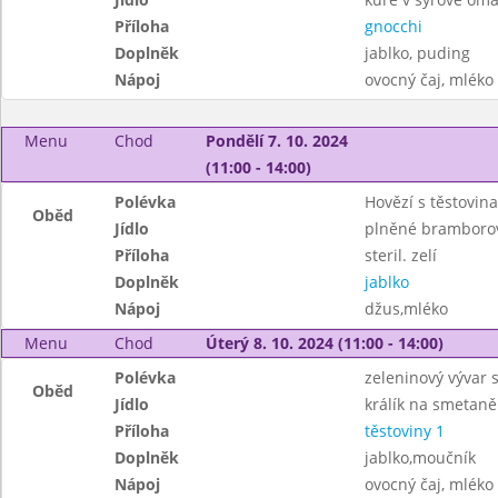
Příloha
gnocchi
Doplněk
jablko, puding
Nápoj
ovocný čaj, mléko
Menu
Chod
Pondělí 7. 10. 2024
(11:00 - 14:00)
Polévka
Hovězí s těstovin
Oběd
Jídlo
plněné bramborov
Příloha
steril. zelí
Doplněk
jablko
Nápoj
džus,mléko
Menu
Chod
Úterý 8. 10. 2024 (11:00 - 14:00)
Polévka
zeleninový vývar 
Oběd
Jídlo
králík na smetaně
Příloha
těstoviny 1
Doplněk
jablko,moučník
Nápoj
ovocný čaj, mléko