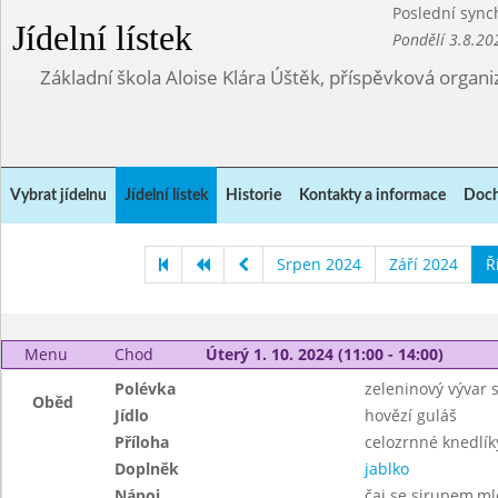
Poslední sync
Jídelní lístek
Pondělí 3.8.20
Základní škola Aloise Klára Úštěk, příspěvková organi
Vybrat jídelnu
Jídelní lístek
Historie
Kontakty a informace
Doch
Srpen 2024
Září 2024
Ř
Menu
Chod
Úterý 1. 10. 2024 (11:00 - 14:00)
Polévka
zeleninový vývar
Oběd
Jídlo
hovězí guláš
Příloha
celozrnné knedlík
Doplněk
jablko
Nápoj
čaj se sirupem,ml