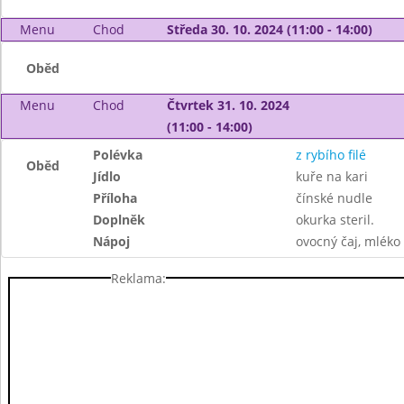
Menu
Chod
Středa 30. 10. 2024 (11:00 - 14:00)
Oběd
Menu
Chod
Čtvrtek 31. 10. 2024
(11:00 - 14:00)
Polévka
z rybího filé
Oběd
Jídlo
kuře na kari
Příloha
čínské nudle
Doplněk
okurka steril.
Nápoj
ovocný čaj, mléko
Reklama: