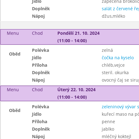
Jídlo
zapečená brokoli
Doplněk
salát z červené ř
Nápoj
džus,mléko
Menu
Chod
Pondělí 21. 10. 2024
(11:00 - 14:00)
Polévka
zelná
Oběd
Jídlo
čočka na kyselo
Příloha
chléb,vejce
Doplněk
steril. okurka
Nápoj
ovocný čaj se sir
Menu
Chod
Úterý 22. 10. 2024
(11:00 - 14:00)
Polévka
zeleninový vývar 
Oběd
Jídlo
kuřecí maso na pó
Příloha
penne
Doplněk
jablko
Nápoj
mléčný koktejl