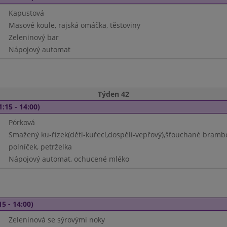
Kapustová
Masové koule, rajská omáčka, těstoviny
Zeleninový bar
Nápojový automat
Týden 42
1:15 - 14:00)
Pórková
Smažený ku-řízek(děti-kuřecí,dospělí-vepřový),šťouchané bram
polníček, petrželka
Nápojový automat, ochucené mléko
15 - 14:00)
Zeleninová se sýrovými noky