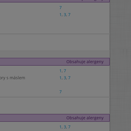
7
1
,
3
,
7
Obsahuje alergeny
1
,
7
bory s máslem
1
,
3
,
7
7
Obsahuje alergeny
1
,
3
,
7