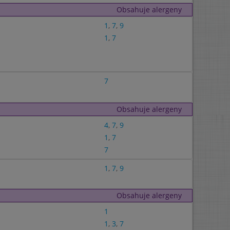
Obsahuje alergeny
1
,
7
,
9
1
,
7
7
Obsahuje alergeny
4
,
7
,
9
1
,
7
7
1
,
7
,
9
Obsahuje alergeny
1
1
,
3
,
7