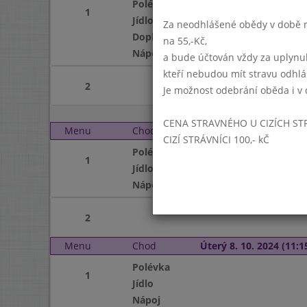
Polévka
1
Jídlo
Za neodhlášené obědy v době ne
Doplněk
na 55,-Kč,
Nápoj
a bude účtován vždy za uplynu
kteří nebudou mít stravu odhl
2
Je možnost odebrání oběda i v 
CENA STRAVNÉHO U CIZÍCH ST
Menu
Chod
Pondělí 7. 10. 2024 (11:
CIZÍ STRÁVNÍCI 100,- kČ
Polévka
1
Jídlo
Nápoj
2
Menu
Chod
Úterý 8. 10. 2024 (11:15
Polévka
1
Jídlo
Nápoj