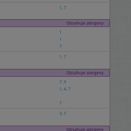
1
,
7
Obsahuje alergeny
1
1
7
1
,
7
Obsahuje alergeny
7
,
9
1
,
4
,
7
7
3
,
7
Obsahuje alergeny