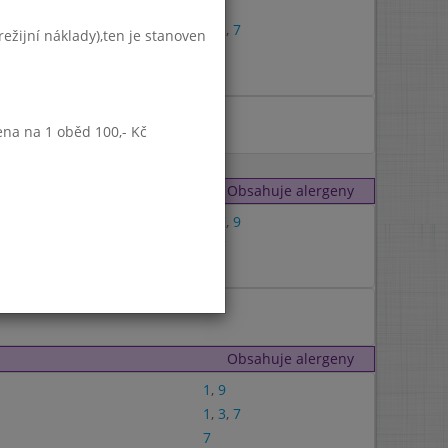
1
,
3
1
,
3
,
7
ežijní náklady),ten je stanoven
ena na 1 oběd 100,- Kč
Obsahuje alergeny
1
,
7
,
9
1
,
7
Obsahuje alergeny
1
,
9
1
,
3
,
7
7