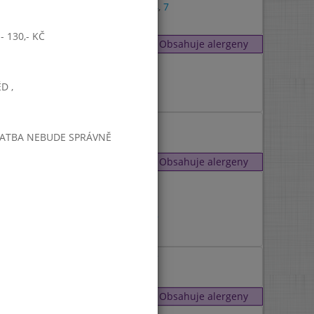
1
,
4
,
7
 130,- KČ
Obsahuje alergeny
9
1
D ,
PLATBA NEBUDE SPRÁVNĚ
Obsahuje alergeny
7
7
7
,
9
7
1
,
7
Obsahuje alergeny