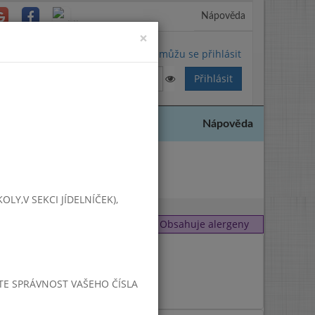
Nápověda
Close
×
Nemůžu se přihlásit
Nápověda
2024
Y,V SEKCI JÍDELNÍČEK),
Obsahuje alergeny
7
1
JTE SPRÁVNOST VAŠEHO ČÍSLA
7