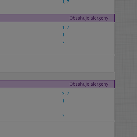
1
,
7
Obsahuje alergeny
1
,
7
1
7
Obsahuje alergeny
3
,
7
1
7