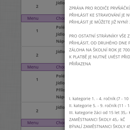
Jídlo
2
ZPRÁVA PRO RODIČE PRVŇÁČK
PŘIHLÁSIT KE STRAVOVÁNÍ JE N
Menu
Chod
Středa 2. 10. 2024 (11:1
PŘIHLÁSIT JE MŮŽETE JIŽ NYNÍ! 25
Polévka
1
Jídlo
PRO OSTATNÍ STRÁVNÍKY VŠE Z
Nápoj
PŘIHLÁSIT, OD DRUHÉHO DNE 
ZÁLOHA NA ŠKOLNÍ ROK JE 700,
Jídlo
2
K PLATBĚ JE NUTNÉ UVÉST PŘ
PŘIŘAZENA
Menu
Chod
Čtvrtek 3. 10. 2024 (11:
Polévka
1
Jídlo
Příloha
Nápoj
I. kategorie 1. - 4. ročník (7 - 1
II. kategorie 5. - 9. ročník (11 -
Jídlo
2
III. kategorie žáci od 15 let 35,
ZAMĚSTNANCI ŠKOLY 45,- kČ
Menu
Chod
Pátek 4. 10. 2024 (11:1
BÝVALÍ ZAMĚSTNANCI ŠKOLY 45