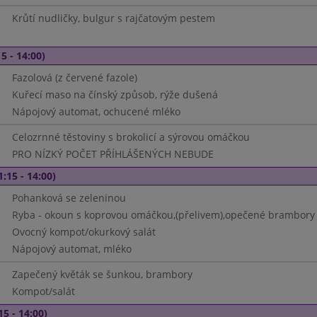
Krůtí nudličky, bulgur s rajčatovým pestem
5 - 14:00)
Fazolová (z červené fazole)
Kuřecí maso na čínský způsob, rýže dušená
Nápojový automat, ochucené mléko
Celozrnné těstoviny s brokolicí a sýrovou omáčkou
PRO NÍZKÝ POČET PŘÍHLÁŠENÝCH NEBUDE
1:15 - 14:00)
Pohanková se zeleninou
Ryba - okoun s koprovou omáčkou,(přelivem),opečené brambory
Ovocný kompot/okurkový salát
Nápojový automat, mléko
Zapečený květák se šunkou, brambory
Kompot/salát
15 - 14:00)