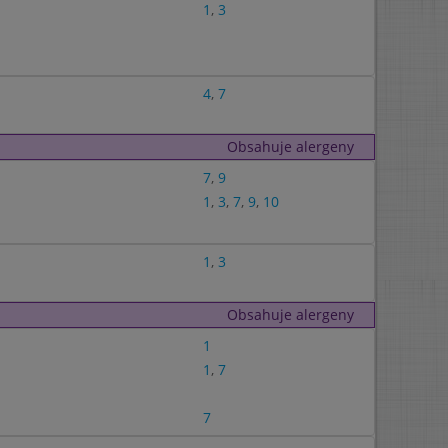
1
,
3
4
,
7
Obsahuje alergeny
7
,
9
1
,
3
,
7
,
9
,
10
1
,
3
Obsahuje alergeny
1
1
,
7
7