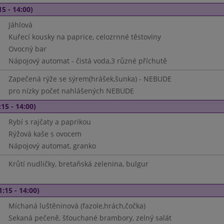
15 - 14:00)
Jáhlová
Kuřecí kousky na paprice, celozrnné těstoviny
Ovocný bar
Nápojový automat - čistá voda,3 různé příchutě
Zapečená rýže se sýrem(hrášek,šunka) - NEBUDE
pro nízky počet nahlášených NEBUDE
15 - 14:00)
Rybí s rajčaty a paprikou
Rýžová kaše s ovocem
Nápojový automat, granko
Krůtí nudličky, bretaňská zelenina, bulgur
1:15 - 14:00)
Míchaná luštěninová (fazole,hrách,čočka)
Sekaná pečeně, šťouchané brambory, zelný salát