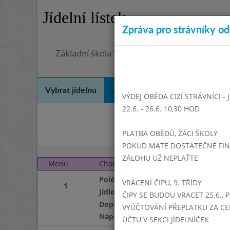
Jídelní lístek
Zpráva pro strávníky od 
Základní škola Vrbno pod Pradědem, okres 
Vybrat jídelnu
Jídelní lístek
Historie
Kon
VÝDEJ OBĚDA CIZÍ STRÁVNÍCI -
22.6. - 26.6. 10,30 HOD
Srp
PLATBA OBĚDŮ, ŽÁCI ŠKOLY
POKUD MÁTE DOSTATEČNÉ FINAN
ZÁLOHU UŽ NEPLAŤTE
Menu
Chod
Úterý 1. 10. 2024 (11:15
Polévka
VRÁCENÍ ČIPU, 9. TŘÍDY
1
Jídlo
ČIPY SE BUDOU VRACET 25.6., 
Doplněk
VYÚČTOVÁNÍ PŘEPLATKU ZA CE
Nápoj
ÚČTU V SEKCI JÍDELNÍČEK