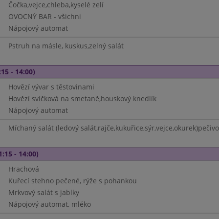
Čočka,vejce,chleba,kyselé zelí
OVOCNÝ BAR - všichni
Nápojový automat
Pstruh na másle, kuskus,zelný salát
15 - 14:00)
Hovězí vývar s těstovinami
Hovězí svíčková na smetaně,houskový knedlík
Nápojový automat
Míchaný salát (ledový salát,rajče,kukuřice,sýr,vejce,okurek)pečivo
1:15 - 14:00)
Hrachová
Kuřecí stehno pečené, rýže s pohankou
Mrkvový salát s jablky
Nápojový automat, mléko