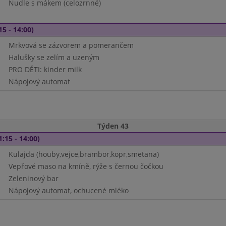
Nudle s mákem (celozrnné)
15 - 14:00)
Mrkvová se zázvorem a pomerančem
Halušky se zelím a uzeným
PRO DĚTI: kinder milk
Nápojový automat
Týden 43
1:15 - 14:00)
Kulajda (houby,vejce,brambor,kopr,smetana)
Vepřové maso na kmíně, rýže s černou čočkou
Zeleninový bar
Nápojový automat, ochucené mléko