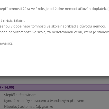
Kmínová s vejcem
Hovězí guláš, houskový knedlík
přítomnosti žáka ve škole, je od 2.dne nemoci účtován doplatek, (r
pro děti: OVOCE
Nápjový automat
lý měsíc žákům,
ášenou v době nepřítomnosti ve škole,například z důvodu nemoci.
době nepřítomnosti ve škole, za nedotovanou cenu, která je stanov
Týden 41
RÁVNÍKŮ:
15 - 14:00)
Vločková (z ovesných vloček)
Vepřové maso v mrkvi, brambory vařené
Nápojový automat
 - 14:00)
Slepičí s těstovinami
Kynuté knedlíky s ovocem a tvarohovým přelivem
Nápojový automat, čaj, granko