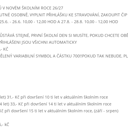
Pstruh na másle, chléb
Ů V NOVÉM ŠKOLNÍM ROCE 26/27
UTNÉ OSOBNĚ, VYPLNIT PŘIHLÁŠKU KE STRAVOVÁNÍ, ZAKOUPIT ČIP -
5 - 14:00)
.6. - 26.6. 10,00 - 12,00 HOD A 27.8. - 28.8. 10,00 - 12,00 HOD
Masová - krémová
Hrachová kaše,kukuřice,chléb
ŮSTÁVÁ STEJNÉ, PRVNÍ ŠKOLNÍ DEN SI MUSÍTE, POKUD CHCETE OBĚ
Nápojový automat
PŘIHLÁŠENI JSOU VŠICHNI AUTOMATICKY
- KČ
Krůtí kuskusoto (krůtí maso a kuskus)
IDĚLENÝ VARIABILNÍ SYMBOL A ČÁSTKU 700!!POKUD TAK NEBUDE, 
15 - 14:00)
Dýňová
Kuřecí plátek, bramborová kaše
Zelenina dušená na másle
Nápojový automat, granko
0 let) 31,- Kč při dovršení 10 ti let v aktuálním školním roce
 14 let) 33,- Kč při dovršení 14 ti let v aktuálním školním roce
Pohádka mládí - dětská krupice s kakaem a ovocem
- Kč při dovršení 15 ti let v aktuálním školním roce, (září - srpen)
5 - 14:00)
,- kČ