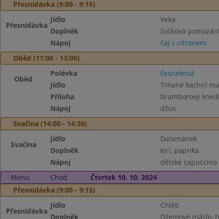
Přesnídávka (9:00 - 9:15)
Jídlo
Veka
Přesnídávka
Doplněk
čočková pomazánk
Nápoj
čaj s citronem
Oběd (11:00 - 13:00)
Polévka
česneková
Oběd
Jídlo
Trhané kachní mas
Příloha
bramborový knedl
Nápoj
džus
Svačina (14:00 - 14:30)
Jídlo
Dalamánek
Svačina
Doplněk
kiri, paprika
Nápoj
dětské capuccino
Menu
Chod
Čtvrtek 10. 10. 2024
Přesnídávka (9:00 - 9:15)
Jídlo
Chléb
Přesnídávka
Doplněk
Džemové máslo, h