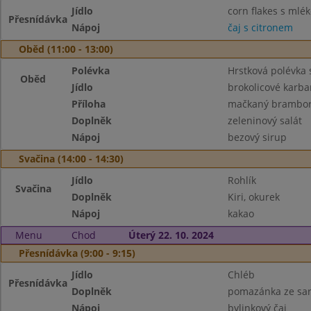
Jídlo
corn flakes s mlé
Přesnídávka
Nápoj
čaj s citronem
Oběd (11:00 - 13:00)
Polévka
Hrstková polévka
Oběd
Jídlo
brokolicové karba
Příloha
mačkaný brambo
Doplněk
zeleninový salát
Nápoj
bezový sirup
Svačina (14:00 - 14:30)
Jídlo
Rohlík
Svačina
Doplněk
Kiri, okurek
Nápoj
kakao
Menu
Chod
Úterý 22. 10. 2024
Přesnídávka (9:00 - 9:15)
Jídlo
Chléb
Přesnídávka
Doplněk
pomazánka ze sar
Nápoj
bylinkový čaj