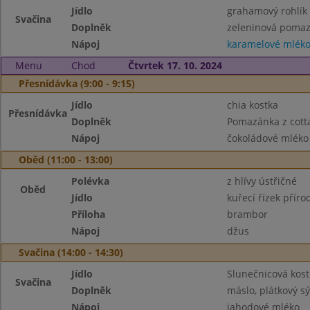
Jídlo
grahamový rohlík
Svačina
Doplněk
zeleninová pomazá
Nápoj
karamelové mlék
Menu
Chod
Čtvrtek 17. 10. 2024
Přesnídávka (9:00 - 9:15)
Jídlo
chia kostka
Přesnídávka
Doplněk
Pomazánka z cott
Nápoj
čokoládové mléko
Oběd (11:00 - 13:00)
Polévka
z hlívy ústřičné
Oběd
Jídlo
kuřecí řízek příro
Příloha
brambor
Nápoj
džus
Svačina (14:00 - 14:30)
Jídlo
Slunečnicová kost
Svačina
Doplněk
máslo, plátkový sý
Nápoj
jahodové mléko