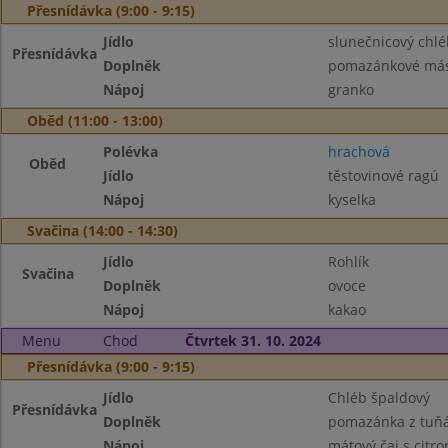
Přesnídávka (9:00 - 9:15)
Jídlo
slunečnicový chlé
Přesnídávka
Doplněk
pomazánkové másl
Nápoj
granko
Oběd (11:00 - 13:00)
Polévka
hrachová
Oběd
Jídlo
těstovinové ragú
Nápoj
kyselka
Svačina (14:00 - 14:30)
Jídlo
Rohlík
Svačina
Doplněk
ovoce
Nápoj
kakao
Menu
Chod
Čtvrtek 31. 10. 2024
Přesnídávka (9:00 - 9:15)
Jídlo
Chléb špaldový
Přesnídávka
Doplněk
pomazánka z tuňá
Nápoj
mátový čaj s citr