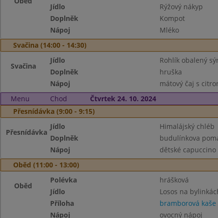
Oběd
Jídlo
Rýžový nákyp
Doplněk
Kompot
Nápoj
Mléko
Svačina (14:00 - 14:30)
Jídlo
Rohlík obalený s
Svačina
Doplněk
hruška
Nápoj
mátový čaj s citr
Menu
Chod
Čtvrtek 24. 10. 2024
Přesnídávka (9:00 - 9:15)
Jídlo
Himalájský chléb
Přesnídávka
Doplněk
budulínkova pomaz
Nápoj
dětské capuccino
Oběd (11:00 - 13:00)
Polévka
hrášková
Oběd
Jídlo
Losos na bylinkác
Příloha
bramborová kaše
Nápoj
ovocný nápoj