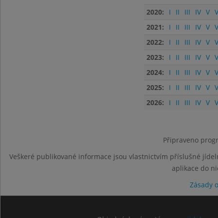
2020:
I
II
III
IV
V
V
2021:
I
II
III
IV
V
V
2022:
I
II
III
IV
V
V
2023:
I
II
III
IV
V
V
2024:
I
II
III
IV
V
V
2025:
I
II
III
IV
V
V
2026:
I
II
III
IV
V
V
Připraveno progr
Veškeré publikované informace jsou vlastnictvím příslušné jídel
aplikace do n
Zásady 