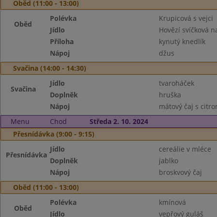
Oběd (11:00 - 13:00)
Polévka
Krupicová s vejci
Oběd
Jídlo
Hovězí svíčková 
Příloha
kynutý knedlík
Nápoj
džus
Svačina (14:00 - 14:30)
Jídlo
tvaroháček
Svačina
Doplněk
hruška
Nápoj
mátový čaj s citr
Menu
Chod
Středa 2. 10. 2024
Přesnídávka (9:00 - 9:15)
Jídlo
cereálie v mléce
Přesnídávka
Doplněk
jablko
Nápoj
broskvový čaj
Oběd (11:00 - 13:00)
Polévka
kmínová
Oběd
Jídlo
vepřový guláš