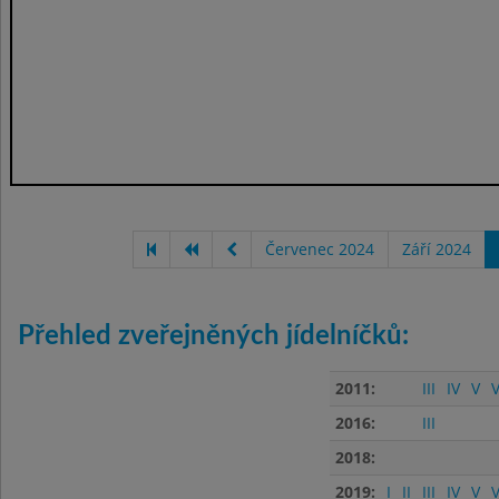
Červenec 2024
Září 2024
Přehled zveřejněných jídelníčků:
2011:
III
IV
V
V
2016:
III
2018:
2019:
I
II
III
IV
V
V