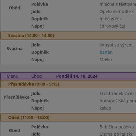
Polévka
mléčná s těstovi
Oběd
Jídlo
Opékané nudle s 
Doplněk
mléčný řez
Nápoj
citronový čaj
Svačina (14:00 - 14:30)
Jídlo
knuspi se sýrem
Svačina
Doplněk
banán
Nápoj
Mléko
Menu
Chod
Pondělí 14. 10. 2024
Přesnídávka (9:00 - 9:15)
Jídlo
Trohhránek vícez
Přesnídávka
Doplněk
budapešťská pom
Nápoj
kakao
Oběd (11:00 - 13:00)
Polévka
Babičina polévka
Oběd
Jídlo
Cizrna po italsku