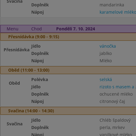
Svačina
Doplněk
mandarinka
Nápoj
karamelové mlék
Menu
Chod
Pondělí 7. 10. 2024
Přesnídávka (9:00 - 9:15)
Jídlo
vánočka
Přesnídávka
Doplněk
jablko
Nápoj
Mléko
Oběd (11:00 - 13:00)
Polévka
selská
Oběd
Jídlo
rizoto s masem a 
Doplněk
ochucené mléko
Nápoj
citronový čaj
Svačina (14:00 - 14:30)
Jídlo
Chléb špaldový
Svačina
Doplněk
perla, mrkev
Nápoj
vanilkové mléko