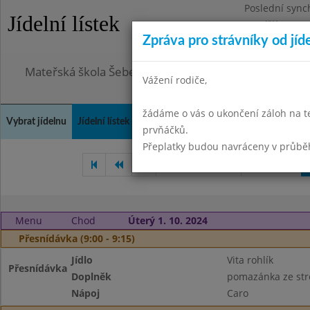
Poslední sync
Jídelní lístek
Pondělí 3.8.20
Zpráva pro strávníky od jíd
Omezení obje
Mateřská škola Šebetov, příspěvková organizace
Vážení rodiče,
žádáme o vás o ukončení záloh na t
Vybrat jídelnu
Jídelní lístek
Historie
Kontakty a informace
Doch
prvňáčků.
Přeplatky budou navráceny v průbě
Červenec 2024
Září 2024
Menu
Chod
Úterý 1. 10. 2024
Přesnídávka (9:00 - 9:15)
Jídlo
Vita rohlík
Přesnídávka
Doplněk
pomazánka ze str
Nápoj
Caro