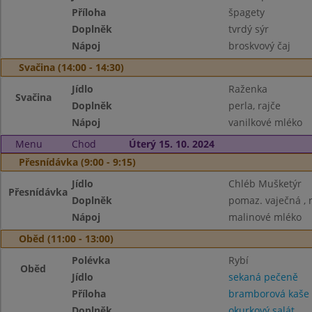
Příloha
špagety
Doplněk
tvrdý sýr
Nápoj
broskvový čaj
Svačina (14:00 - 14:30)
Jídlo
Raženka
Svačina
Doplněk
perla, rajče
Nápoj
vanilkové mléko
Menu
Chod
Úterý 15. 10. 2024
Přesnídávka (9:00 - 9:15)
Jídlo
Chléb Mušketýr
Přesnídávka
Doplněk
pomaz. vaječná , 
Nápoj
malinové mléko
Oběd (11:00 - 13:00)
Polévka
Rybí
Oběd
Jídlo
sekaná pečeně
Příloha
bramborová kaše
Doplněk
okurkový salát