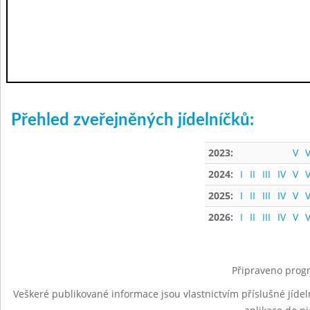
Přehled zveřejněných jídelníčků:
2023:
V
V
2024:
I
II
III
IV
V
V
2025:
I
II
III
IV
V
V
2026:
I
II
III
IV
V
V
Připraveno progr
Veškeré publikované informace jsou vlastnictvím příslušné jídel