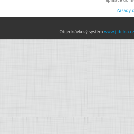
aplikace do n
Zásady 
Objednávkový systém
www.jidelna.c