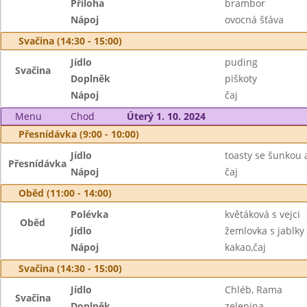
Příloha
brambor
Nápoj
ovocná šťáva
Svačina (14:30 - 15:00)
Jídlo
puding
Svačina
Doplněk
piškoty
Nápoj
čaj
Menu
Chod
Úterý 1. 10. 2024
Přesnídávka (9:00 - 10:00)
Jídlo
toasty se šunkou 
Přesnídávka
Nápoj
čaj
Oběd (11:00 - 14:00)
Polévka
květáková s vejci
Oběd
Jídlo
žemlovka s jablky
Nápoj
kakao,čaj
Svačina (14:30 - 15:00)
Jídlo
Chléb, Rama
Svačina
Doplněk
zelenina