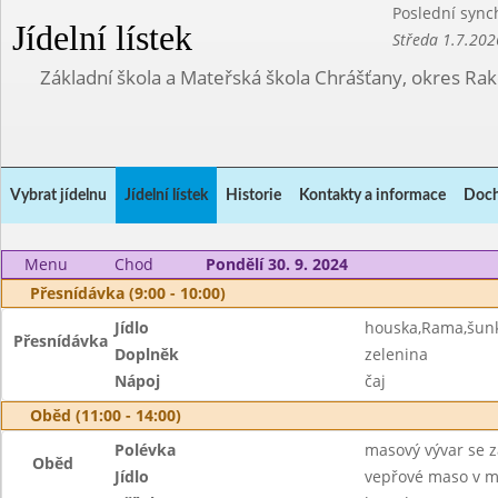
Poslední sync
Jídelní lístek
Středa 1.7.202
Základní škola a Mateřská škola Chrášťany, okres Ra
Vybrat jídelnu
Jídelní lístek
Historie
Kontakty a informace
Doch
Menu
Chod
Pondělí 30. 9. 2024
Přesnídávka (9:00 - 10:00)
Jídlo
houska,Rama,šun
Přesnídávka
Doplněk
zelenina
Nápoj
čaj
Oběd (11:00 - 14:00)
Polévka
masový vývar se 
Oběd
Jídlo
vepřové maso v m