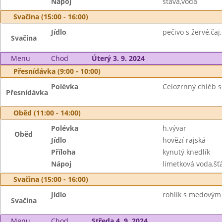
Nápoj
šťáva,voda
Svačina (15:00 - 16:00)
Jídlo
pečivo s žervé,čaj
Svačina
Menu
Chod
Úterý 3. 9. 2024
Přesnídávka (9:00 - 10:00)
Polévka
Celozrnný chléb 
Přesnídávka
Oběd (11:00 - 14:00)
Polévka
h.vývar
Oběd
Jídlo
hovězí rajská
Příloha
kynutý knedlík
Nápoj
limetková voda,šť
Svačina (15:00 - 16:00)
Jídlo
rohlík s medovým
Svačina
Menu
Chod
Středa 4. 9. 2024