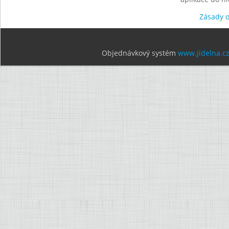
Zásady 
Objednávkový systém
www.jidelna.c