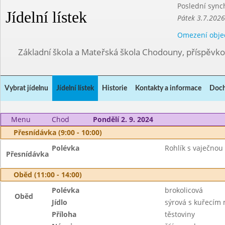
Poslední sync
Jídelní lístek
Pátek 3.7.2026
Omezení obje
Základní škola a Mateřská škola Chodouny, příspěvk
Vybrat jídelnu
Jídelní lístek
Historie
Kontakty a informace
Doch
Menu
Chod
Pondělí 2. 9. 2024
Přesnídávka (9:00 - 10:00)
Polévka
Rohlík s vaječnou
Přesnídávka
Oběd (11:00 - 14:00)
Polévka
brokolicová
Oběd
Jídlo
sýrová s kuřecím
Příloha
těstoviny