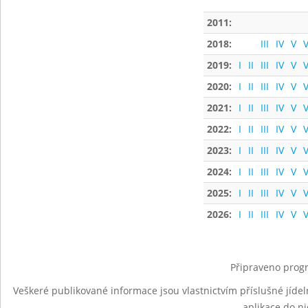
2011:
2018:
III
IV
V
V
2019:
I
II
III
IV
V
V
2020:
I
II
III
IV
V
V
2021:
I
II
III
IV
V
V
2022:
I
II
III
IV
V
V
2023:
I
II
III
IV
V
V
2024:
I
II
III
IV
V
V
2025:
I
II
III
IV
V
V
2026:
I
II
III
IV
V
V
Připraveno progr
Veškeré publikované informace jsou vlastnictvím příslušné jídel
aplikace do n