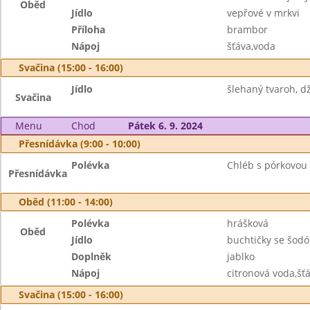
Oběd
Jídlo
vepřové v mrkvi
Příloha
brambor
Nápoj
šťáva,voda
Svačina (15:00 - 16:00)
Jídlo
šlehaný tvaroh, d
Svačina
Menu
Chod
Pátek 6. 9. 2024
Přesnídávka (9:00 - 10:00)
Polévka
Chléb s pórkovou
Přesnídávka
Oběd (11:00 - 14:00)
Polévka
hrášková
Oběd
Jídlo
buchtičky se šodó
Doplněk
jablko
Nápoj
citronová voda,šť
Svačina (15:00 - 16:00)