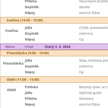
Příloha
šťouchané bramb
Doplněk
okurka
Nápoj
ovocná šťáva
Svačina (14:30 - 15:00)
Jídlo
Chléb, pomazánk
Svačina
Doplněk
zelenina
Nápoj
čaj
Menu
Chod
Úterý 3. 9. 2024
Přesnídávka (9:00 - 10:00)
Jídlo
Veka, mrkvová p
Přesnídávka
Doplněk
zelenina
Nápoj
čaj
Oběd (11:00 - 14:00)
Polévka
Masový vývar se 
Oběd
Jídlo
Vepřový guláš
Příloha
těstoviny
Nápoj
ovocná šťáva