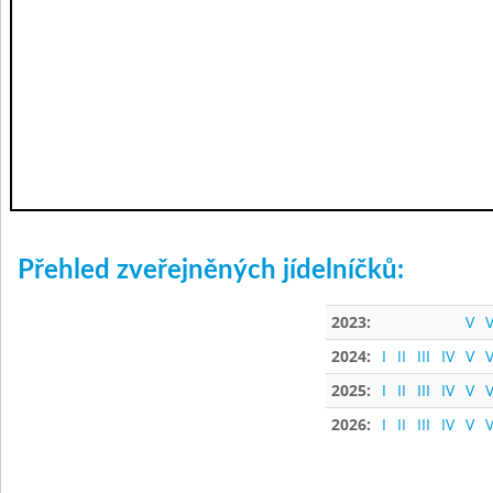
Přehled zveřejněných jídelníčků:
2023:
V
V
2024:
I
II
III
IV
V
V
2025:
I
II
III
IV
V
V
2026:
I
II
III
IV
V
V