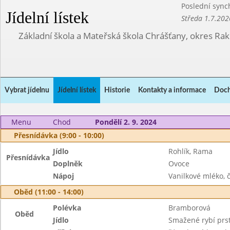
Poslední sync
Jídelní lístek
Středa 1.7.202
Základní škola a Mateřská škola Chrášťany, okres Ra
Vybrat jídelnu
Jídelní lístek
Historie
Kontakty a informace
Doch
Menu
Chod
Pondělí 2. 9. 2024
Přesnídávka (9:00 - 10:00)
Jídlo
Rohlík, Rama
Přesnídávka
Doplněk
Ovoce
Nápoj
Vanilkové mléko, č
Oběd (11:00 - 14:00)
Polévka
Bramborová
Oběd
Jídlo
Smažené rybí prs