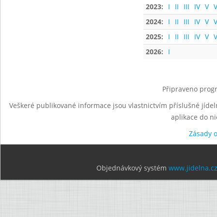
2023:
I
II
III
IV
V
V
2024:
I
II
III
IV
V
V
2025:
I
II
III
IV
V
V
2026:
I
Připraveno progr
Veškeré publikované informace jsou vlastnictvím příslušné jídel
aplikace do n
Zásady 
Objednávkový systém
www.jidelna.c