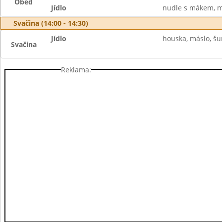
Oběd
Jídlo
nudle s mákem, m
Svačina (14:00 - 14:30)
Jídlo
houska, máslo, šun
Svačina
Reklama: