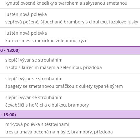
kynuté ovocné knedlíky s tvarohem a zakysanou smetanou
luštěninová polévka
vepřová pečeně, šťouchané brambory s cibulkou, fazolové lusky 
luštěninová polévka
kuřecí směs s mexickou zeleninou, rýže
0 - 13:00)
slepičí vývar se strouháním
rizoto s kuřecím masem a zeleninou, přízdoba
slepičí vývar se strouháním
špagety se smetanovou omáčkou z cukety sypané sýrem
slepičí vývar se strouháním
čevabčiči s hořčicí a cibulkou, brambory
- 13:00)
mrkvová polévka s těstovinami
treska tmavá pečená na másle, brambory, přízdoba