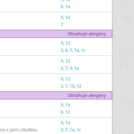
6
,
1a
9
,
1a
7
Obsahuje alergeny
9
,
12
3
,
4
,
7
,
1a
,
1c
9
,
12
3
,
7
,
9
,
1a
9
,
12
3
,
7
,
10
,
12
Obsahuje alergeny
9
,
1a
6
,
12
9
,
1a
y s jarní cibulkou
3
,
7
,
1a
,
1c