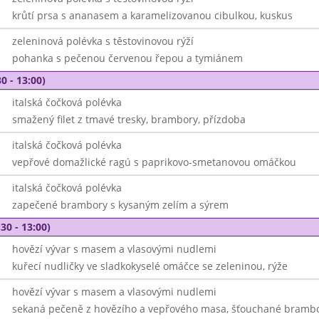
krůtí prsa s ananasem a karamelizovanou cibulkou, kuskus
zeleninová polévka s těstovinovou rýží
pohanka s pečenou červenou řepou a tymiánem
0 - 13:00)
italská čočková polévka
smažený filet z tmavé tresky, brambory, přízdoba
italská čočková polévka
vepřové domažlické ragú s paprikovo-smetanovou omáčkou
italská čočková polévka
zapečené brambory s kysaným zelím a sýrem
30 - 13:00)
hovězí vývar s masem a vlasovými nudlemi
kuřecí nudličky ve sladkokyselé omáčce se zeleninou, rýže
hovězí vývar s masem a vlasovými nudlemi
sekaná pečeně z hovězího a vepřového masa, šťouchané brambor