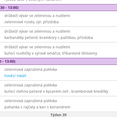
30 - 13:00)
drůbeží vývar se zeleninou a nudlemi
zeleninové rizoto, sýr, přízdoba
drůbeží vývar se zeleninou a nudlemi
karbanátky pečené, brambory s pažitkou, přízdoba
drůbeží vývar se zeleninou a nudlemi
kuřecí nudličky v sýrové omáčce, tříbarevné těstoviny
0 - 13:00)
zeleninová zapražená polévka
hovězí tokáň
zeleninová zapražená polévka
kuřecí stehno pečené v kysaném zelí , bramborové knedlíky
zeleninová zapražená polévka
pohanka s rajčaty a kari s koriandrem
Týden 39