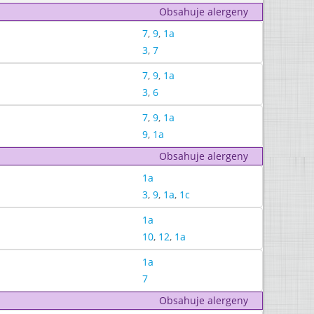
Obsahuje alergeny
7
,
9
,
1a
3
,
7
7
,
9
,
1a
3
,
6
7
,
9
,
1a
9
,
1a
Obsahuje alergeny
1a
3
,
9
,
1a
,
1c
1a
10
,
12
,
1a
1a
7
Obsahuje alergeny