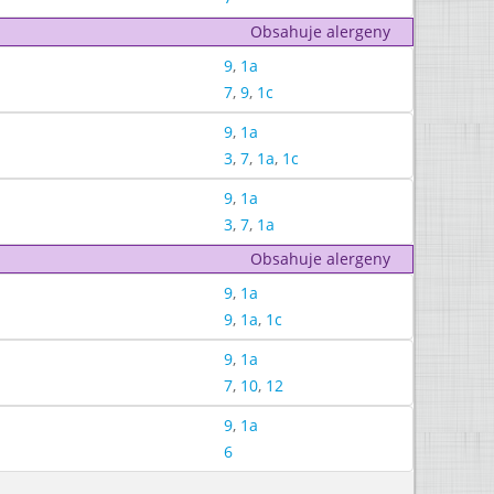
Obsahuje alergeny
9
,
1a
7
,
9
,
1c
9
,
1a
3
,
7
,
1a
,
1c
9
,
1a
3
,
7
,
1a
Obsahuje alergeny
9
,
1a
9
,
1a
,
1c
9
,
1a
7
,
10
,
12
9
,
1a
6