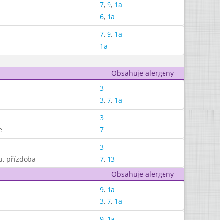
7
,
9
,
1a
6
,
1a
7
,
9
,
1a
1a
Obsahuje alergeny
3
3
,
7
,
1a
3
e
7
3
u, přízdoba
7
,
13
Obsahuje alergeny
9
,
1a
3
,
7
,
1a
9
,
1a