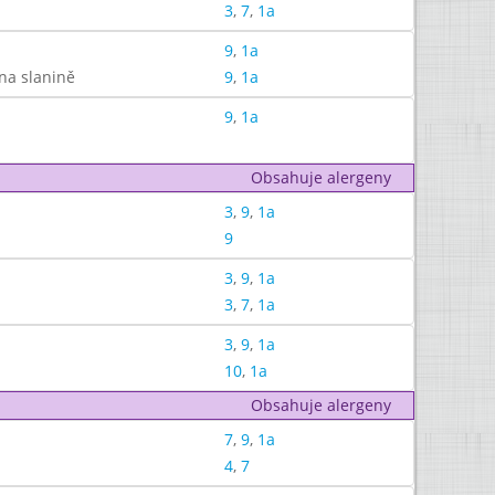
3
,
7
,
1a
9
,
1a
na slanině
9
,
1a
9
,
1a
Obsahuje alergeny
3
,
9
,
1a
9
3
,
9
,
1a
3
,
7
,
1a
3
,
9
,
1a
10
,
1a
Obsahuje alergeny
7
,
9
,
1a
4
,
7