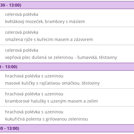
30 - 13:00)
celerová polévka
květákový mozeček, brambory s máslem
celerová polévka
smažená rýže s kuřecím masem a zázvorem
celerová polévka
vepřová plec dušená se zeleninou - šumavská, těstoviny
 - 13:00)
hrachová polévka s uzeninou
masové kuličky s rajčatovou omáčkou, těstoviny
hrachová polévka s uzeninou
bramborové halušky s uzeným masem a zelím
hrachová polévka s uzeninou
kukuřičná polenta s grilovanou zeleninou
0 - 13:00)