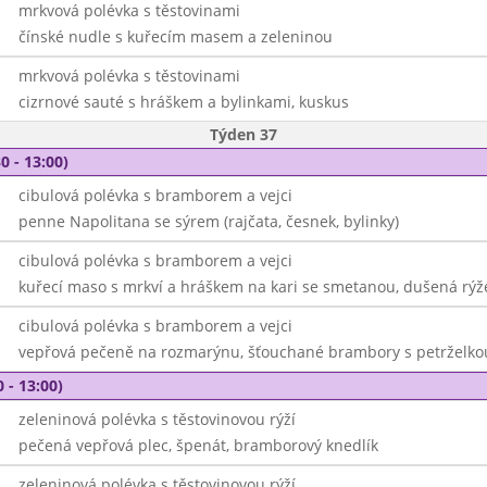
mrkvová polévka s těstovinami
čínské nudle s kuřecím masem a zeleninou
mrkvová polévka s těstovinami
cizrnové sauté s hráškem a bylinkami, kuskus
Týden 37
0 - 13:00)
cibulová polévka s bramborem a vejci
penne Napolitana se sýrem (rajčata, česnek, bylinky)
cibulová polévka s bramborem a vejci
kuřecí maso s mrkví a hráškem na kari se smetanou, dušená rýž
cibulová polévka s bramborem a vejci
vepřová pečeně na rozmarýnu, šťouchané brambory s petrželko
 - 13:00)
zeleninová polévka s těstovinovou rýží
pečená vepřová plec, špenát, bramborový knedlík
zeleninová polévka s těstovinovou rýží