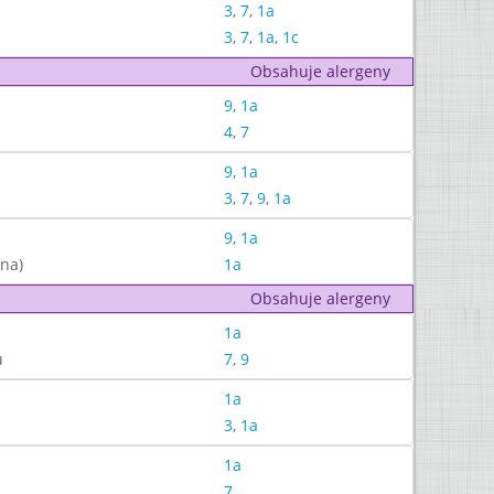
3
,
7
,
1a
3
,
7
,
1a
,
1c
Obsahuje alergeny
9
,
1a
4
,
7
9
,
1a
3
,
7
,
9
,
1a
9
,
1a
rna)
1a
Obsahuje alergeny
1a
u
7
,
9
1a
3
,
1a
1a
7