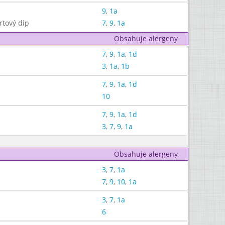
9
,
1a
rtový dip
7
,
9
,
1a
Obsahuje alergeny
7
,
9
,
1a
,
1d
3
,
1a
,
1b
7
,
9
,
1a
,
1d
10
7
,
9
,
1a
,
1d
3
,
7
,
9
,
1a
Obsahuje alergeny
3
,
7
,
1a
7
,
9
,
10
,
1a
3
,
7
,
1a
6