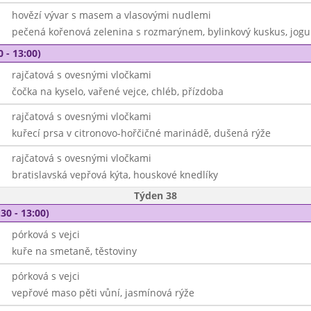
hovězí vývar s masem a vlasovými nudlemi
pečená kořenová zelenina s rozmarýnem, bylinkový kuskus, jogu
0 - 13:00)
rajčatová s ovesnými vločkami
čočka na kyselo, vařené vejce, chléb, přízdoba
rajčatová s ovesnými vločkami
kuřecí prsa v citronovo-hořčičné marinádě, dušená rýže
rajčatová s ovesnými vločkami
bratislavská vepřová kýta, houskové knedlíky
Týden 38
30 - 13:00)
pórková s vejci
kuře na smetaně, těstoviny
pórková s vejci
vepřové maso pěti vůní, jasmínová rýže