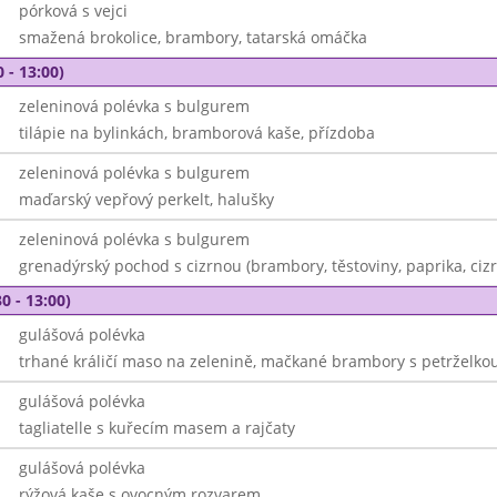
pórková s vejci
smažená brokolice, brambory, tatarská omáčka
 - 13:00)
zeleninová polévka s bulgurem
tilápie na bylinkách, bramborová kaše, přízdoba
zeleninová polévka s bulgurem
maďarský vepřový perkelt, halušky
zeleninová polévka s bulgurem
grenadýrský pochod s cizrnou (brambory, těstoviny, paprika, ciz
0 - 13:00)
gulášová polévka
trhané králičí maso na zelenině, mačkané brambory s petrželko
gulášová polévka
tagliatelle s kuřecím masem a rajčaty
gulášová polévka
rýžová kaše s ovocným rozvarem