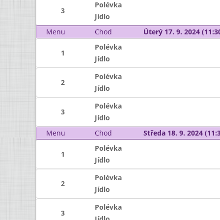
Polévka
3
Jídlo
Menu
Chod
Úterý 17. 9. 2024 (11:30
Polévka
1
Jídlo
Polévka
2
Jídlo
Polévka
3
Jídlo
Menu
Chod
Středa 18. 9. 2024 (11:3
Polévka
1
Jídlo
Polévka
2
Jídlo
Polévka
3
Jídlo