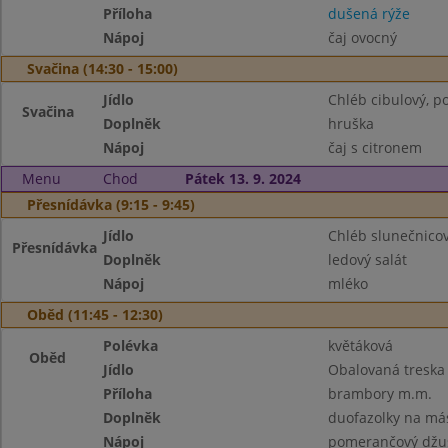
Příloha
dušená rýže
Nápoj
čaj ovocný
Svačina (14:30 - 15:00)
Jídlo
Chléb cibulový, p
Svačina
Doplněk
hruška
Nápoj
čaj s citronem
Menu
Chod
Pátek 13. 9. 2024
Přesnídávka (9:15 - 9:45)
Jídlo
Chléb slunečnicov
Přesnídávka
Doplněk
ledový salát
Nápoj
mléko
Oběd (11:45 - 12:30)
Polévka
květáková
Oběd
Jídlo
Obalovaná treska
Příloha
brambory m.m.
Doplněk
duofazolky na má
Nápoj
pomerančový džu