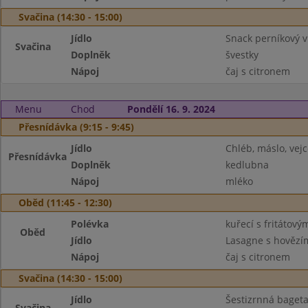
Svačina (14:30 - 15:00)
Jídlo
Snack perníkový v
Svačina
Doplněk
švestky
Nápoj
čaj s citronem
Menu
Chod
Pondělí 16. 9. 2024
Přesnídávka (9:15 - 9:45)
Jídlo
Chléb, máslo, vejc
Přesnídávka
Doplněk
kedlubna
Nápoj
mléko
Oběd (11:45 - 12:30)
Polévka
kuřecí s fritátov
Oběd
Jídlo
Lasagne s hověz
Nápoj
čaj s citronem
Svačina (14:30 - 15:00)
Jídlo
Šestizrnná bageta
Svačina