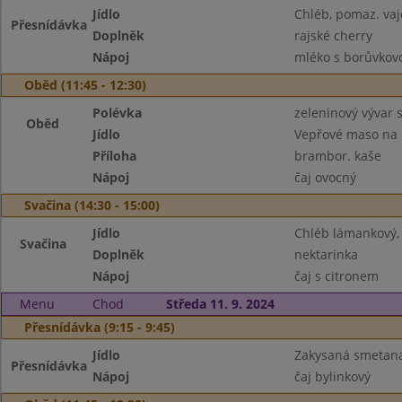
Jídlo
Chléb, pomaz. va
Přesnídávka
Doplněk
rajské cherry
Nápoj
mléko s borůvkovo
Oběd (11:45 - 12:30)
Polévka
zeleninový vývar 
Oběd
Jídlo
Vepřové maso na
Příloha
brambor. kaše
Nápoj
čaj ovocný
Svačina (14:30 - 15:00)
Jídlo
Chléb lámankový,
Svačina
Doplněk
nektarinka
Nápoj
čaj s citronem
Menu
Chod
Středa 11. 9. 2024
Přesnídávka (9:15 - 9:45)
Jídlo
Zakysaná smetana 
Přesnídávka
Nápoj
čaj bylinkový