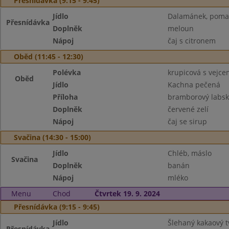
Přesnídávka (9:15 - 9:45)
Jídlo
Dalamánek, pomaz.
Přesnídávka
Doplněk
meloun
Nápoj
čaj s citronem
Oběd (11:45 - 12:30)
Polévka
krupicová s vejce
Oběd
Jídlo
Kachna pečená
Příloha
bramborový labský
Doplněk
červené zelí
Nápoj
čaj se sirup
Svačina (14:30 - 15:00)
Jídlo
Chléb, máslo
Svačina
Doplněk
banán
Nápoj
mléko
Menu
Chod
Čtvrtek 19. 9. 2024
Přesnídávka (9:15 - 9:45)
Jídlo
Šlehaný kakaový 
Přesnídávka