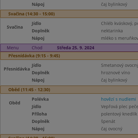
Nápoj
čaj bylinkový
Svačina (14:30 - 15:00)
Jídlo
Chléb kváskový, 
Svačina
Doplněk
nektarinka
Nápoj
mléko s meruňkov
Menu
Chod
Středa 25. 9. 2024
Přesnídávka (9:15 - 9:45)
Jídlo
Smetanový ovocný 
Přesnídávka
Doplněk
hroznové víno
Nápoj
čaj bylinkový
Oběd (11:45 - 12:30)
Polévka
hovězí s nudlemi
Oběd
Jídlo
Vepřová plec peč
Příloha
polentový knedlík
Doplněk
špenát
Nápoj
čaj ovocný