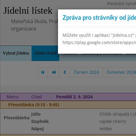
Poslední sync
Jídelní lístek
Středa 8.7.202
Zpráva pro strávníky od jíd
Mateřská škola, Praha 5 - Barrandov, Lohniského 851
organizace
Můžete využít i aplikaci "Jidelna.cz"
https://play.google.com/store/apps/
Vybrat jídelnu
Jídelní lístek
Historie
Kontakty a informace
Doch
Červen 2024
Červenec 202
Menu
Chod
Pondělí 2. 9. 2024
Přesnídávka (9:15 - 9:45)
Jídlo
Chléb střapatý ( 
Přesnídávka
Doplněk
rajské cherry
Nápoj
mléko