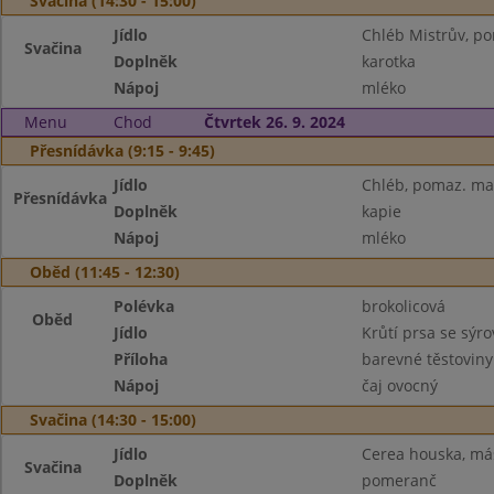
Svačina (14:30 - 15:00)
Jídlo
Chléb Mistrův, po
Svačina
Doplněk
karotka
Nápoj
mléko
Menu
Chod
Čtvrtek 26. 9. 2024
Přesnídávka (9:15 - 9:45)
Jídlo
Chléb, pomaz. ma
Přesnídávka
Doplněk
kapie
Nápoj
mléko
Oběd (11:45 - 12:30)
Polévka
brokolicová
Oběd
Jídlo
Krůtí prsa se sý
Příloha
barevné těstoviny
Nápoj
čaj ovocný
Svačina (14:30 - 15:00)
Jídlo
Cerea houska, má
Svačina
Doplněk
pomeranč