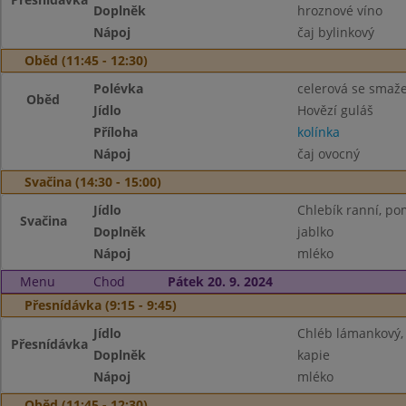
Doplněk
hroznové víno
Nápoj
čaj bylinkový
Oběd (11:45 - 12:30)
Polévka
celerová se sma
Oběd
Jídlo
Hovězí guláš
Příloha
kolínka
Nápoj
čaj ovocný
Svačina (14:30 - 15:00)
Jídlo
Chlebík ranní, po
Svačina
Doplněk
jablko
Nápoj
mléko
Menu
Chod
Pátek 20. 9. 2024
Přesnídávka (9:15 - 9:45)
Jídlo
Chléb lámankový,
Přesnídávka
Doplněk
kapie
Nápoj
mléko
Oběd (11:45 - 12:30)