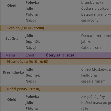
Polévka
bramboračka
Oběd
Jídlo
Čočka s cibulkou
Příloha
batátové hranolky
Nápoj
čaj ovocný
Svačina (14:30 - 15:00)
Jídlo
Domácí skořicovn
Svačina
Doplněk
jablko
Nápoj
čaj s citronem
Menu
Chod
Úterý 24. 9. 2024
Přesnídávka (9:15 - 9:45)
Jídlo
Chléb Mušketýr, 
Přesnídávka
Doplněk
kedlubna
Nápoj
čaj se sirupem
Oběd (11:45 - 12:30)
Polévka
z vaječné jíšky
Oběd
Jídlo
Kuřecí maso po g
Příloha
rýže