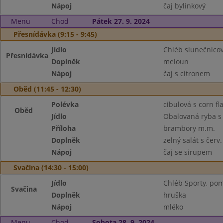
Nápoj
čaj bylinkový
Menu
Chod
Pátek 27. 9. 2024
Přesnídávka (9:15 - 9:45)
Jídlo
Chléb slunečnicov
Přesnídávka
Doplněk
meloun
Nápoj
čaj s citronem
Oběd (11:45 - 12:30)
Polévka
cibulová s corn fl
Oběd
Jídlo
Obalovaná ryba s
Příloha
brambory m.m.
Doplněk
zelný salát s červ
Nápoj
čaj se sirupem
Svačina (14:30 - 15:00)
Jídlo
Chléb Sporty, pom
Svačina
Doplněk
hruška
Nápoj
mléko
Menu
Chod
Sobota 28. 9. 2024