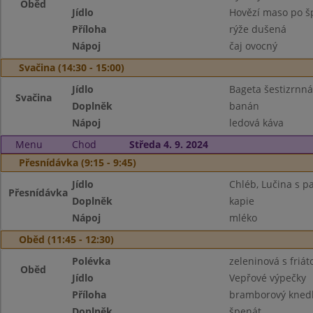
Oběd
Jídlo
Hovězí maso po š
Příloha
rýže dušená
Nápoj
čaj ovocný
Svačina (14:30 - 15:00)
Jídlo
Bageta šestizrnná
Svačina
Doplněk
banán
Nápoj
ledová káva
Menu
Chod
Středa 4. 9. 2024
Přesnídávka (9:15 - 9:45)
Jídlo
Chléb, Lučina s p
Přesnídávka
Doplněk
kapie
Nápoj
mléko
Oběd (11:45 - 12:30)
Polévka
zeleninová s friá
Oběd
Jídlo
Vepřové výpečky
Příloha
bramborový knedl
Doplněk
špenát