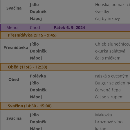
Jídlo
Houska, pomaz. c
Svačina
Doplněk
švestky
Nápoj
čaj bylinkový
Menu
Chod
Pátek 6. 9. 2024
Přesnídávka (9:15 - 9:45)
Jídlo
Chléb slunečnicov
Přesnídávka
Doplněk
okurka salátová
Nápoj
čaj s mlékem
Oběd (11:45 - 12:30)
Polévka
rajská s ovesným
Oběd
Jídlo
Bulgur se zelenin
Doplněk
červená řepa
Nápoj
čaj se sirupem
Svačina (14:30 - 15:00)
Jídlo
Makovka
Svačina
Doplněk
hroznové víno
Nápoj
kakao