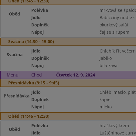
Oběd (11:45 - 12:30)
Polévka
mrkvová se špald
Oběd
Jídlo
Babiččiny nudle 
Doplněk
okurkový salát
Nápoj
čaj se sirupem
Svačina (14:30 - 15:00)
Jídlo
Chlebík Fit večern
Svačina
Doplněk
jablko
Nápoj
bílá káva
Menu
Chod
Čtvrtek 12. 9. 2024
Přesnídávka (9:15 - 9:45)
Jídlo
Chléb, máslo, plát
Přesnídávka
Doplněk
kapie
Nápoj
mléko
Oběd (11:45 - 12:30)
Polévka
hráškový krém
Oběd
Jídlo
Luštěninové curry