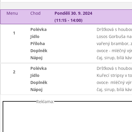
Menu
Chod
Pondělí 30. 9. 2024
(11:15 - 14:00)
Polévka
Dršťková s houbou
1
Jídlo
Losos Gorbuša na
Příloha
vařený brambor, 
Doplněk
ovoce - mléčný vý
Nápoj
čaj, sirup, bílá ká
Polévka
Dršťková s houbou
2
Jídlo
Kuřecí stripsy v t
Doplněk
ovoce- mléčný výr
Nápoj
čaj, sirup, bílá ká
Reklama: