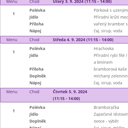
Menu
Chod
Úterý 3. 9. 2024 (11:15 - 14:00)
Polévka
Pórková s uzeným
1
Jídlo
Přírodní krůtí me
Příloha
vařený brambor s
Nápoj
čaj, sirup, voda
Menu
Chod
Středa 4. 9. 2024 (11:15 - 14:00)
Polévka
Hrachovka
1
Jídlo
Přírodní rybí filé
a kmínem
Příloha
bramborová kaše
Doplněk
míchaný zeleninn
Nápoj
čaj, sirup, voda
Menu
Chod
Čtvrtek 5. 9. 2024
(11:15 - 14:00)
Polévka
Bramboračka
1
Jídlo
Zapečené těstovi
Doplněk
ovoce - výběr
Nápoj
čaj, sirup, mléko