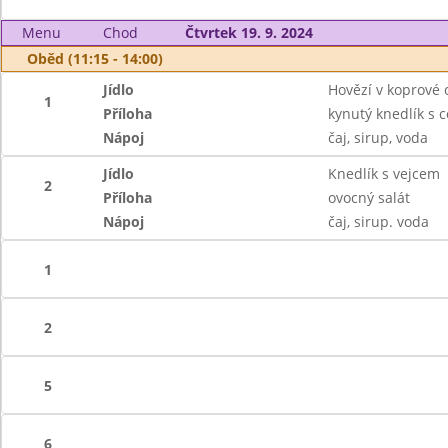
Menu
Chod
Čtvrtek 19. 9. 2024
Oběd (11:15 - 14:00)
Jídlo
Hovězí v koprové
1
Příloha
kynutý knedlík s c
Nápoj
čaj, sirup, voda
Jídlo
Knedlík s vejcem
2
Příloha
ovocný salát
Nápoj
čaj, sirup. voda
1
2
5
6