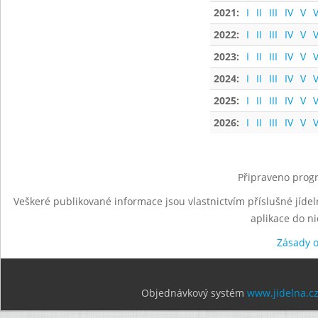
2021:
I
II
III
IV
V
V
2022:
I
II
III
IV
V
V
2023:
I
II
III
IV
V
V
2024:
I
II
III
IV
V
V
2025:
I
II
III
IV
V
V
2026:
I
II
III
IV
V
V
Připraveno progr
Veškeré publikované informace jsou vlastnictvím příslušné jídel
aplikace do n
Zásady 
Objednávkový systém
www.jidelna.c