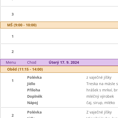
3
MŠ (9:00 - 10:00)
1
2
Menu
Chod
Úterý 17. 9. 2024
Oběd (11:15 - 14:00)
Polévka
z vaječné jíšky
1
Jídlo
Treska na másle 
Příloha
hrášek s mrkví, 
Doplněk
mléčný výrobek
Nápoj
čaj, sirup, mléko
Polévka
Z vaječné jíšky
2