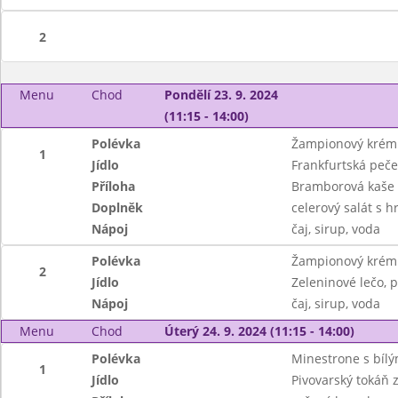
2
Menu
Chod
Pondělí 23. 9. 2024
(11:15 - 14:00)
Polévka
Žampionový krém
1
Jídlo
Frankfurtská peč
Příloha
Bramborová kaše
Doplněk
celerový salát s 
Nápoj
čaj, sirup, voda
Polévka
Žampionový krém
2
Jídlo
Zeleninové lečo, 
Nápoj
čaj, sirup, voda
Menu
Chod
Úterý 24. 9. 2024 (11:15 - 14:00)
Polévka
Minestrone s bílý
1
Jídlo
Pivovarský tokáň 