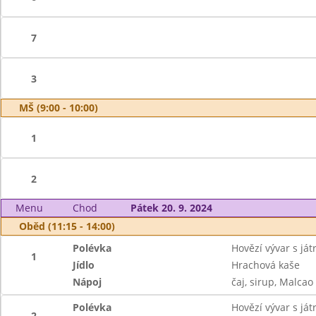
7
3
MŠ (9:00 - 10:00)
1
2
Menu
Chod
Pátek 20. 9. 2024
Oběd (11:15 - 14:00)
Polévka
Hovězí vývar s já
1
Jídlo
Hrachová kaše
Nápoj
čaj, sirup, Malcao
Polévka
Hovězí vývar s ját
2