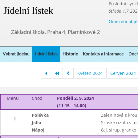
Poslední sync
Jídelní lístek
Středa 1.7.202
Omezení obje
Základní škola, Praha 4, Plamínkové 2
Vybrat jídelnu
Jídelní lístek
Historie
Kontakty a informace
Doch
Květen 2024
Červen 2024
Menu
Chod
Pondělí 2. 9. 2024
(11:15 - 14:00)
Polévka
Zeleninová s kro
1
Jídlo
Srbské rizoto s m
Nápoj
čaj, sirup, granko