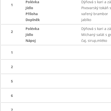
Polévka
Dýňová s kari a z
1
Jídlo
Pivovarský tokáň 
Příloha
vařený brambor
Doplněk
jablko
Polévka
Dýňová s kari a z
2
Jídlo
Míchaný salát s g
Nápoj
čaj, sirup,mléko
1
2
5
6
7