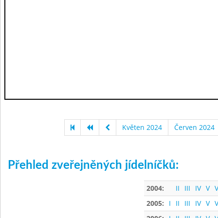
Květen 2024
Červen 2024
Přehled zveřejněných jídelníčků:
2004:
II
III
IV
V
V
2005:
I
II
III
IV
V
V