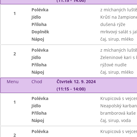
(11:15 - 14:00)
Polévka
z míchaných lušt
1
Jídlo
Krůtí na žampion
Příloha
dušená rýže
Doplněk
mrkvový salát s j
Nápoj
čaj, sirup, mléko
Polévka
z míchaných lušt
2
Jídlo
Zeleninové kari 
Příloha
rýžové nudle
Nápoj
čaj, sirup, mléko
Menu
Chod
Čtvrtek 12. 9. 2024
(11:15 - 14:00)
Polévka
Krupicová s vejc
1
Jídlo
Neapolský karban
Příloha
bramborová kaše
Nápoj
čaj, sirup, voda
Polévka
Krupicová s vejc
2