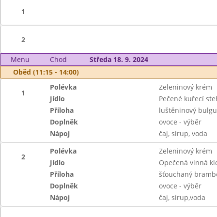
1
2
Menu
Chod
Středa 18. 9. 2024
Oběd (11:15 - 14:00)
Polévka
Zeleninový krém
1
Jídlo
Pečené kuřecí st
Příloha
luštěninový bulgu
Doplněk
ovoce - výběr
Nápoj
čaj, sirup, voda
Polévka
Zeleninový krém
2
Jídlo
Opečená vinná kl
Příloha
šťouchaný brambo
Doplněk
ovoce - výběr
Nápoj
čaj, sirup,voda