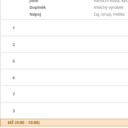
Jídlo
Vánoční kuba, kys
Doplněk
mléčný výrobek
Nápoj
čaj, sirup, mléko
1
2
5
6
7
3
MŠ (9:00 - 10:00)