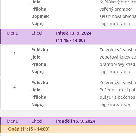
Jídlo
Květákový mozeč
Příloha
vařený brambor
Doplněk
zeleninová obloh
Nápoj
čaj, sirup, voda
Menu
Chod
Pátek 13. 9. 2024
(11:15 - 14:00)
Polévka
Zeleninová s byl
1
Jídlo
Vepeřová krkovice
Příloha
bramborový knedl
Nápoj
čaj, sirup, voda
Polévka
Zeleninová s byl
2
Jídlo
Pečené kuřecí pal
Příloha
bulgur s pečenou
Nápoj
čaj, sirup, voda
Menu
Chod
Pondělí 16. 9. 2024
Oběd (11:15 - 14:00)