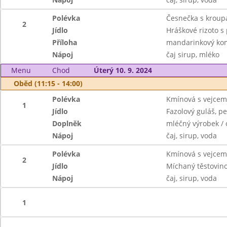
Polévka
Česnečka s kroup
2
Jídlo
Hráškové rizoto 
Příloha
mandarinkový ko
Nápoj
čaj sirup, mléko
Menu
Chod
Úterý 10. 9. 2024
Oběd (11:15 - 14:00)
Polévka
Kmínová s vejcem
1
Jídlo
Fazolový guláš, pe
Doplněk
mléčný výrobek / 
Nápoj
čaj, sirup, voda
Polévka
Kmínová s vejcem
2
Jídlo
Míchaný těstovin
Nápoj
čaj, sirup, voda
1