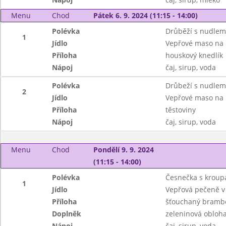
Menu
Chod
Pátek 6. 9. 2024 (11:15 - 14:00)
Polévka
Drůběží s nudlem
1
Jídlo
Vepřové maso na 
Příloha
houskový knedlík
Nápoj
čaj, sirup, voda
Polévka
Drůbeží s nudlem
2
Jídlo
Vepřové maso na 
Příloha
těstoviny
Nápoj
čaj, sirup, voda
Menu
Chod
Pondělí 9. 9. 2024
(11:15 - 14:00)
Polévka
Česnečka s kroup
1
Jídlo
Vepřová pečeně v m
Příloha
šťouchaný bramb
Doplněk
zeleninová obloh
Nápoj
čaj, sirup, voda