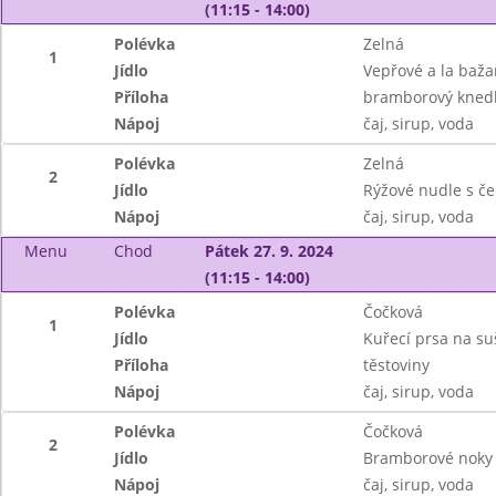
(11:15 - 14:00)
Polévka
Zelná
1
Jídlo
Vepřové a la baža
Příloha
bramborový knedl
Nápoj
čaj, sirup, voda
Polévka
Zelná
2
Jídlo
Rýžové nudle s če
Nápoj
čaj, sirup, voda
Menu
Chod
Pátek 27. 9. 2024
(11:15 - 14:00)
Polévka
Čočková
1
Jídlo
Kuřecí prsa na su
Příloha
těstoviny
Nápoj
čaj, sirup, voda
Polévka
Čočková
2
Jídlo
Bramborové noky 
Nápoj
čaj, sirup, voda