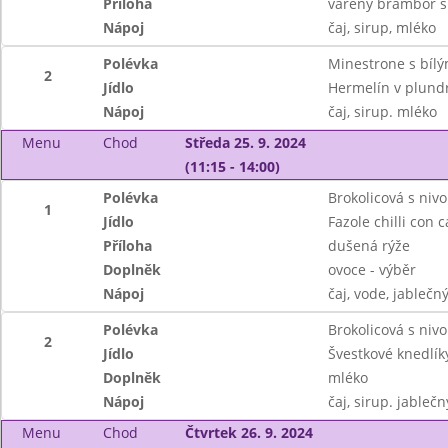
Příloha
vařený brambor s
Nápoj
čaj, sirup, mléko
Polévka
Minestrone s bílý
2
Jídlo
Hermelín v plundr
Nápoj
čaj, sirup. mléko
Menu
Chod
Středa 25. 9. 2024
(11:15 - 14:00)
Polévka
Brokolicová s niv
1
Jídlo
Fazole chilli con 
Příloha
dušená rýže
Doplněk
ovoce - výběr
Nápoj
čaj, vode, jablečn
Polévka
Brokolicová s niv
2
Jídlo
Švestkové knedlí
Doplněk
mléko
Nápoj
čaj, sirup. jableč
Menu
Chod
Čtvrtek 26. 9. 2024