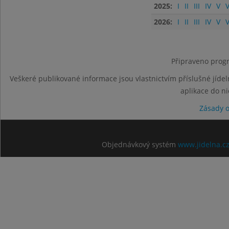
2025:
I
II
III
IV
V
V
2026:
I
II
III
IV
V
V
Připraveno progr
Veškeré publikované informace jsou vlastnictvím příslušné jídel
aplikace do n
Zásady 
Objednávkový systém
www.jidelna.c