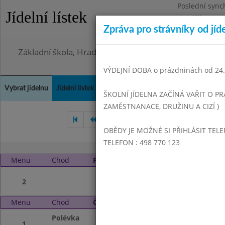
Poslední sync
Jídelní lístek
Pondělí 3.8.20
Zpráva pro strávníky od jíd
Omezení obje
Základní škola, Hradec Králové, Bezručova 1468
VÝDEJNÍ DOBA o prázdninách od 24.8
Vybrat jídelnu
Jídelní lístek
Historie
Kontakty a informace
Doch
ŠKOLNÍ JÍDELNA ZAČÍNÁ VAŘIT O PR
ZAMĚSTNANACE, DRUŽINU A CIZÍ )
Červen 2024
Červenec 20
OBĚDY JE MOŽNÉ SI PŘIHLÁSIT TELE
TELEFON : 498 770 123
Menu
Chod
Pondělí 26. 8. 2024 (11:00 - 13:50)
2
Menu
Chod
Čtvrtek 29. 8. 2024 (11:00 - 13:50)
Polévka
PRÁZDNINY
1