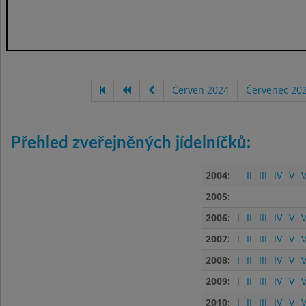
Červen 2024
Červenec 20
Přehled zveřejněných jídelníčků:
2004:
II
III
IV
V
V
2005:
2006:
I
II
III
IV
V
V
2007:
I
II
III
IV
V
V
2008:
I
II
III
IV
V
V
2009:
I
II
III
IV
V
V
2010:
I
II
III
IV
V
V