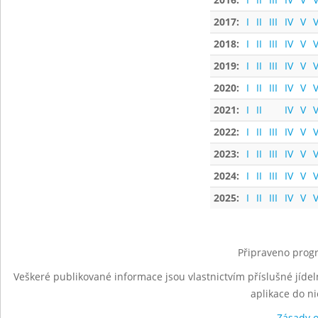
2017:
I
II
III
IV
V
V
2018:
I
II
III
IV
V
V
2019:
I
II
III
IV
V
V
2020:
I
II
III
IV
V
V
2021:
I
II
IV
V
V
2022:
I
II
III
IV
V
V
2023:
I
II
III
IV
V
V
2024:
I
II
III
IV
V
V
2025:
I
II
III
IV
V
V
Připraveno progr
Veškeré publikované informace jsou vlastnictvím příslušné jídel
aplikace do n
Zásady 