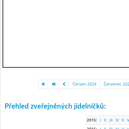
Červen 2024
Červenec 20
Přehled zveřejněných jídelníčků:
2015:
I
II
III
IV
V
V
2016:
I
II
III
IV
V
V