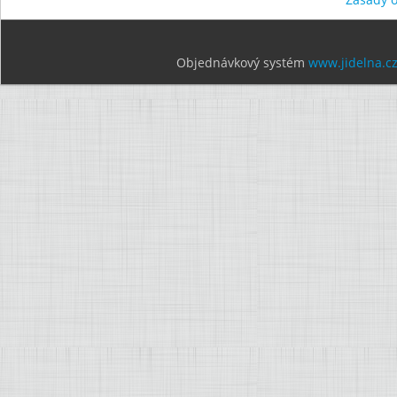
Objednávkový systém
www.jidelna.c