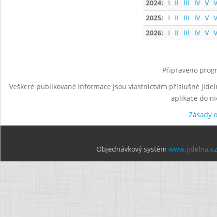
2024:
I
II
III
IV
V
V
2025:
I
II
III
IV
V
V
2026:
I
II
III
IV
V
V
Připraveno progr
Veškeré publikované informace jsou vlastnictvím příslušné jídel
aplikace do n
Zásady 
Objednávkový systém
www.jidelna.c