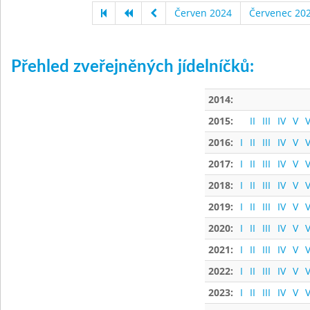
Červen 2024
Červenec 20
Přehled zveřejněných jídelníčků:
2014:
2015:
II
III
IV
V
V
2016:
I
II
III
IV
V
V
2017:
I
II
III
IV
V
V
2018:
I
II
III
IV
V
V
2019:
I
II
III
IV
V
V
2020:
I
II
III
IV
V
V
2021:
I
II
III
IV
V
V
2022:
I
II
III
IV
V
V
2023:
I
II
III
IV
V
V