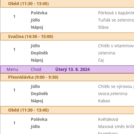
Oběd (11:30 - 13:45)
Polévka
Pórková s kapání
1
Jídlo
Tuňák se zelenin
Nápoj
šťáva
Svačina (14:30 - 15:00)
Jídlo
Chléb s vitamín
1
Doplněk
zelenina
Nápoj
čaj
Menu
Chod
Úterý 13. 8. 2024
Přesnídávka (9:00 - 9:30)
Jídlo
Chléb se sýrovo
1
Doplněk
ovoce,zelenina
Nápoj
Kakao
Oběd (11:30 - 13:45)
Polévka
Květáková
1
Jídlo
Masová směs krů
brambory