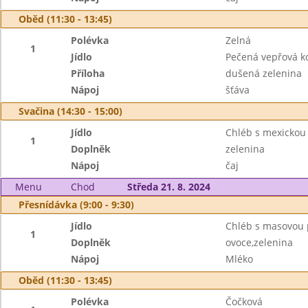
Oběd (11:30 - 13:45)
Polévka
Zelná
1
Jídlo
Pečená vepřová k
Příloha
dušená zelenina
Nápoj
šťáva
Svačina (14:30 - 15:00)
Jídlo
Chléb s mexicko
1
Doplněk
zelenina
Nápoj
čaj
Menu
Chod
Středa 21. 8. 2024
Přesnídávka (9:00 - 9:30)
Jídlo
Chléb s masovou
1
Doplněk
ovoce,zelenina
Nápoj
Mléko
Oběd (11:30 - 13:45)
Polévka
Čočková