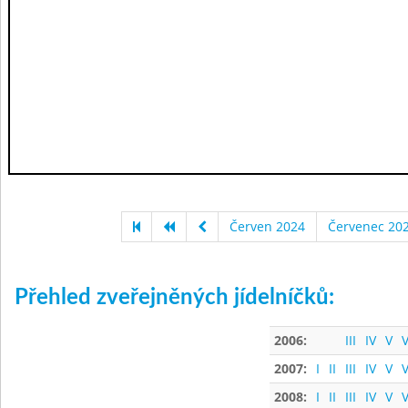
Červen 2024
Červenec 20
Přehled zveřejněných jídelníčků:
2006:
III
IV
V
V
2007:
I
II
III
IV
V
V
2008:
I
II
III
IV
V
V