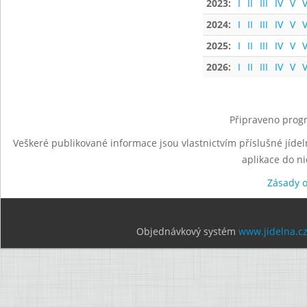
2023:
I
II
III
IV
V
V
2024:
I
II
III
IV
V
V
2025:
I
II
III
IV
V
V
2026:
I
II
III
IV
V
V
Připraveno progr
Veškeré publikované informace jsou vlastnictvím příslušné jídel
aplikace do n
Zásady 
Objednávkový systém
www.jidelna.c