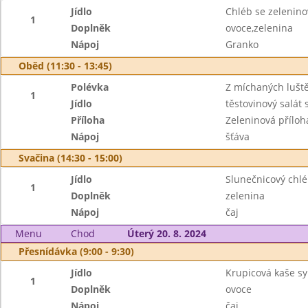
Jídlo
Chléb se zelenin
1
Doplněk
ovoce,zelenina
Nápoj
Granko
Oběd (11:30 - 13:45)
Polévka
Z míchaných lušt
1
Jídlo
těstovinový salát
Příloha
Zeleninová příloh
Nápoj
šťáva
Svačina (14:30 - 15:00)
Jídlo
Slunečnicový chl
1
Doplněk
zelenina
Nápoj
čaj
Menu
Chod
Úterý 20. 8. 2024
Přesnídávka (9:00 - 9:30)
Jídlo
Krupicová kaše sy
1
Doplněk
ovoce
Nápoj
čaj