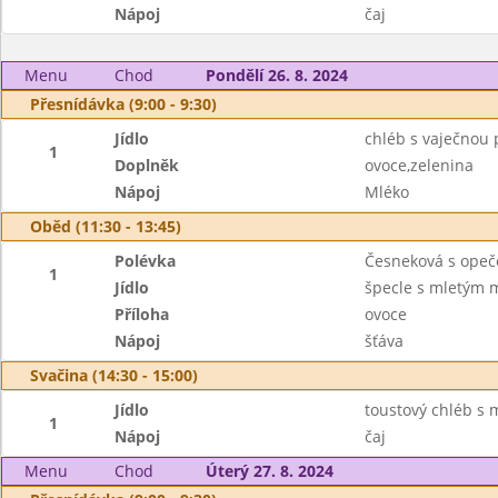
Nápoj
čaj
Menu
Chod
Pondělí 26. 8. 2024
Přesnídávka (9:00 - 9:30)
Jídlo
chléb s vaječnou
1
Doplněk
ovoce,zelenina
Nápoj
Mléko
Oběd (11:30 - 13:45)
Polévka
Česneková s ope
1
Jídlo
špecle s mletým
Příloha
ovoce
Nápoj
šťáva
Svačina (14:30 - 15:00)
Jídlo
toustový chléb 
1
Nápoj
čaj
Menu
Chod
Úterý 27. 8. 2024