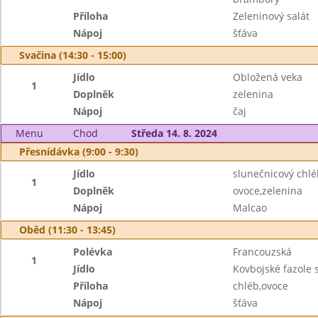
Příloha
Zeleninový salát
Nápoj
šťáva
Svačina (14:30 - 15:00)
Jídlo
Obložená veka
1
Doplněk
zelenina
Nápoj
čaj
Menu
Chod
Středa 14. 8. 2024
Přesnídávka (9:00 - 9:30)
Jídlo
slunečnicový chl
1
Doplněk
ovoce,zelenina
Nápoj
Malcao
Oběd (11:30 - 13:45)
Polévka
Francouzská
1
Jídlo
Kovbojské fazole
Příloha
chléb,ovoce
Nápoj
šťáva