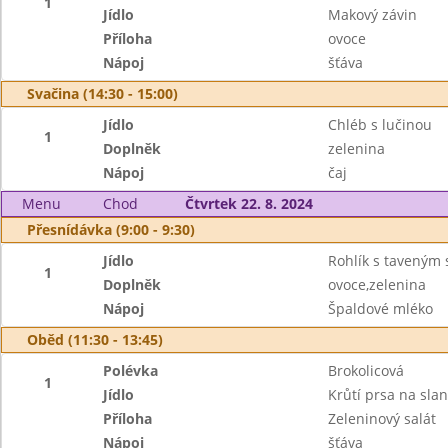
1
Jídlo
Makový závin
Příloha
ovoce
Nápoj
šťáva
Svačina (14:30 - 15:00)
Jídlo
Chléb s lučinou
1
Doplněk
zelenina
Nápoj
čaj
Menu
Chod
Čtvrtek 22. 8. 2024
Přesnídávka (9:00 - 9:30)
Jídlo
Rohlík s taveným
1
Doplněk
ovoce,zelenina
Nápoj
Špaldové mléko
Oběd (11:30 - 13:45)
Polévka
Brokolicová
1
Jídlo
Krůtí prsa na sla
Příloha
Zeleninový salát
Nápoj
šťáva