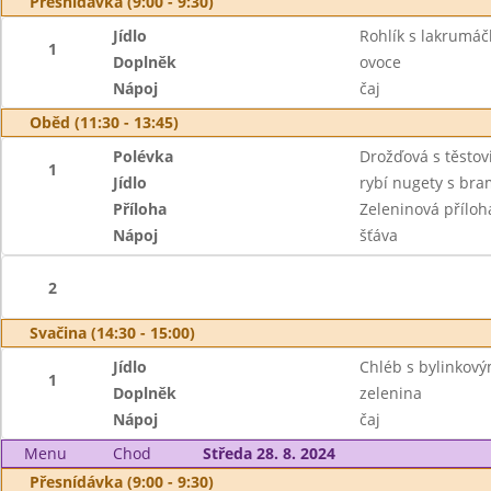
Přesnídávka (9:00 - 9:30)
Jídlo
Rohlík s lakrumá
1
Doplněk
ovoce
Nápoj
čaj
Oběd (11:30 - 13:45)
Polévka
Drožďová s těstov
1
Jídlo
rybí nugety s bra
Příloha
Zeleninová příloh
Nápoj
šťáva
2
Svačina (14:30 - 15:00)
Jídlo
Chléb s bylinkov
1
Doplněk
zelenina
Nápoj
čaj
Menu
Chod
Středa 28. 8. 2024
Přesnídávka (9:00 - 9:30)