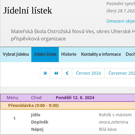
Poslední sync
Jídelní lístek
Úterý 28.7.202
Omezení obje
Mateřská škola Ostrožská Nová Ves, okres Uherské H
příspěvková organizace
Vybrat jídelnu
Jídelní lístek
Historie
Kontakty a informace
Doch
Červen 2024
Červenec 20
Menu
Chod
Pondělí 12. 8. 2024
Přesnídávka (9:00 - 9:30)
Jídlo
Rohlík s máslem
1
Doplněk
ovoce,zelenina
Nápoj
Bílá káva