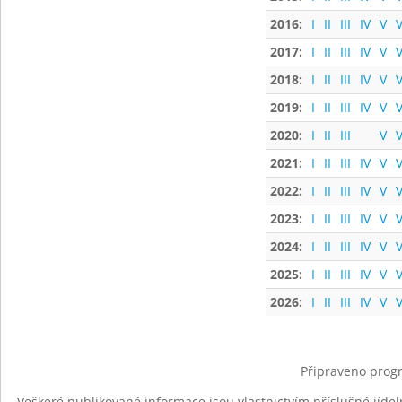
2016:
I
II
III
IV
V
V
2017:
I
II
III
IV
V
V
2018:
I
II
III
IV
V
V
2019:
I
II
III
IV
V
V
2020:
I
II
III
V
V
2021:
I
II
III
IV
V
V
2022:
I
II
III
IV
V
V
2023:
I
II
III
IV
V
V
2024:
I
II
III
IV
V
V
2025:
I
II
III
IV
V
V
2026:
I
II
III
IV
V
V
Připraveno progr
Veškeré publikované informace jsou vlastnictvím příslušné jídel