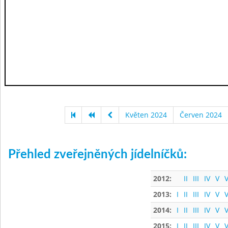
Květen 2024
Červen 2024
Přehled zveřejněných jídelníčků:
2012:
II
III
IV
V
V
2013:
I
II
III
IV
V
V
2014:
I
II
III
IV
V
V
2015:
I
II
III
IV
V
V