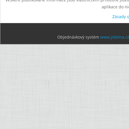
aplikace do n
Zásady 
Objednávkový systém
www.jidelna.c