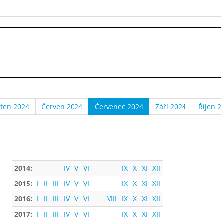
ten 2024
Červen 2024
Červenec 2024
Září 2024
Říjen 
2014:
IV
V
VI
IX
X
XI
XII
2015:
I
II
III
IV
V
VI
IX
X
XI
XII
2016:
I
II
III
IV
V
VI
VIII
IX
X
XI
XII
2017:
I
II
III
IV
V
VI
IX
X
XI
XII