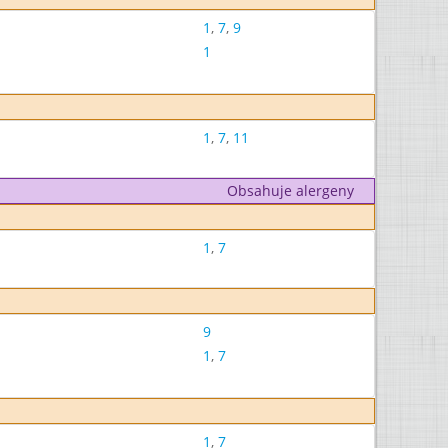
1
,
7
,
9
1
1
,
7
,
11
Obsahuje alergeny
1
,
7
9
1
,
7
1
,
7