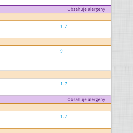
Obsahuje alergeny
1
,
7
9
1
,
7
Obsahuje alergeny
1
,
7