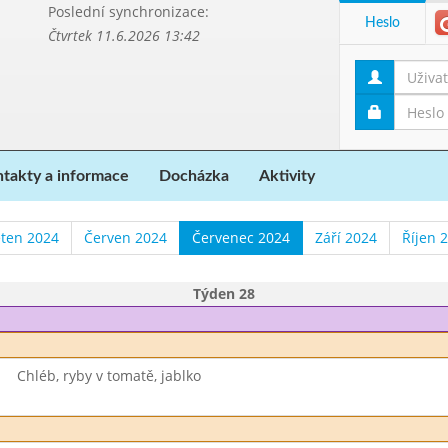
Poslední synchronizace:
Heslo
Čtvrtek 11.6.2026 13:42
takty a informace
Docházka
Aktivity
ten 2024
Červen 2024
Červenec 2024
Září 2024
Říjen 
Týden 28
Chléb, ryby v tomatě, jablko