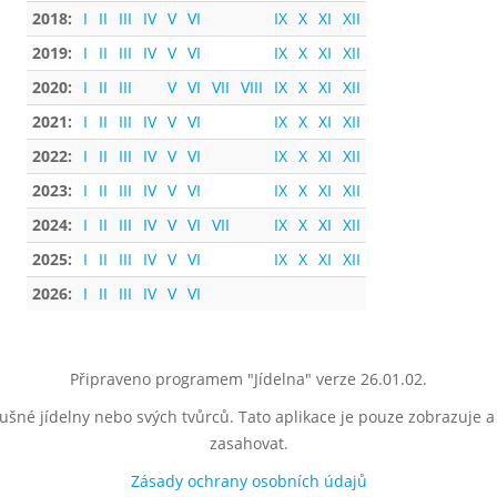
2018:
I
II
III
IV
V
VI
IX
X
XI
XII
2019:
I
II
III
IV
V
VI
IX
X
XI
XII
2020:
I
II
III
V
VI
VII
VIII
IX
X
XI
XII
2021:
I
II
III
IV
V
VI
IX
X
XI
XII
2022:
I
II
III
IV
V
VI
IX
X
XI
XII
2023:
I
II
III
IV
V
VI
IX
X
XI
XII
2024:
I
II
III
IV
V
VI
VII
IX
X
XI
XII
2025:
I
II
III
IV
V
VI
IX
X
XI
XII
2026:
I
II
III
IV
V
VI
Připraveno programem "Jídelna" verze 26.01.02.
lušné jídelny nebo svých tvůrců. Tato aplikace je pouze zobrazuje 
zasahovat.
Zásady ochrany osobních údajů