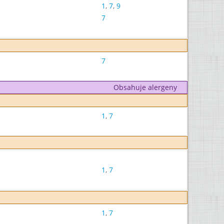
1
,
7
,
9
7
7
Obsahuje alergeny
1
,
7
1
,
7
1
,
7