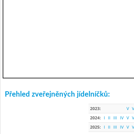
Přehled zveřejněných jídelníčků:
2023:
V
V
2024:
I
II
III
IV
V
V
2025:
I
II
III
IV
V
V