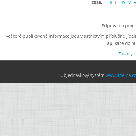
2026:
I
II
III
IV
V
V
Připraveno progr
Veškeré publikované informace jsou vlastnictvím příslušné jídel
aplikace do n
Zásady 
Objednávkový systém
www.jidelna.c