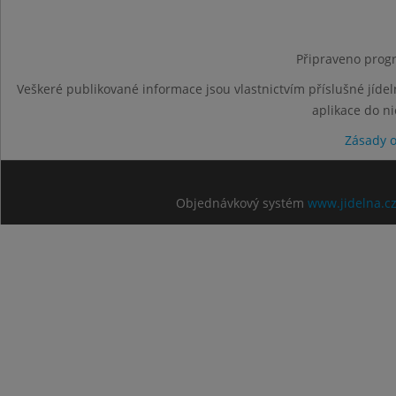
Připraveno progr
Veškeré publikované informace jsou vlastnictvím příslušné jídel
aplikace do n
Zásady 
Objednávkový systém
www.jidelna.c