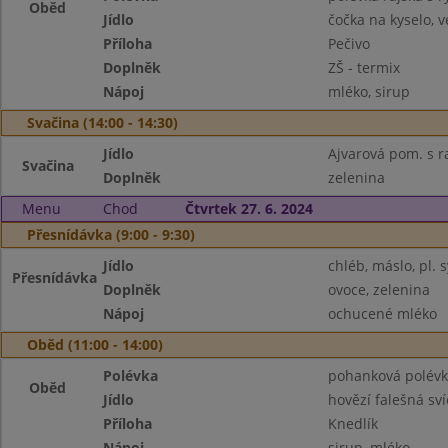
Oběd
Jídlo
čočka na kyselo, v
Příloha
Pečivo
Doplněk
ZŠ - termix
Nápoj
mléko, sirup
Svačina (14:00 - 14:30)
Jídlo
Ajvarová pom. s 
Svačina
Doplněk
zelenina
Menu
Chod
Čtvrtek 27. 6. 2024
Přesnídávka (9:00 - 9:30)
Jídlo
chléb, máslo, pl. s
Přesnídávka
Doplněk
ovoce, zelenina
Nápoj
ochucené mléko
Oběd (11:00 - 14:00)
Polévka
pohanková polév
Oběd
Jídlo
hovězí falešná sv
Příloha
Knedlík
Nápoj
sirup, mléko