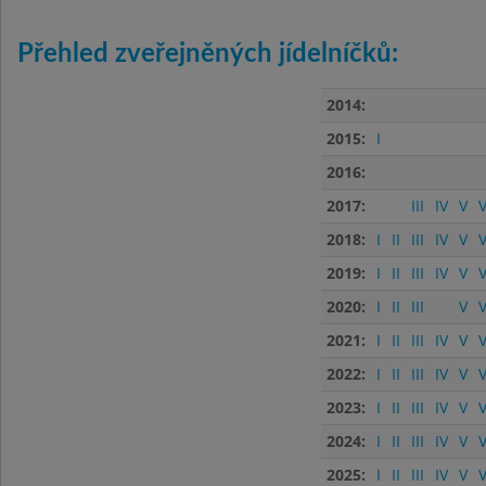
Přehled zveřejněných jídelníčků:
2014:
2015:
I
2016:
2017:
III
IV
V
V
2018:
I
II
III
IV
V
V
2019:
I
II
III
IV
V
V
2020:
I
II
III
V
V
2021:
I
II
III
IV
V
V
2022:
I
II
III
IV
V
V
2023:
I
II
III
IV
V
V
2024:
I
II
III
IV
V
V
2025:
I
II
III
IV
V
V