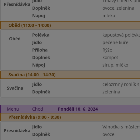
Jídlo
Tmavý chléb s phi
Přesnídávka
Doplněk
ovoce, zelenina
Nápoj
mléko
Oběd (11:00 - 14:00)
Polévka
kapustová polév
Oběd
Jídlo
pečené kuře
Příloha
Rýže
Doplněk
kompot
Nápoj
sirup, mléko
Svačina (14:00 - 14:30)
Jídlo
celozrnný rohlík
Svačina
Doplněk
zelenina
Menu
Chod
Pondělí 10. 6. 2024
Přesnídávka (9:00 - 9:30)
Jídlo
Vánočka s másle
Přesnídávka
Doplněk
ovoce,