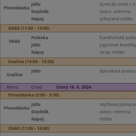
Jídlo
šumický chléb s l
Přesnídávka
Doplněk
ovoce, zelenina
Nápoj
ochucené mléko
Oběd (11:00 - 14:00)
Polévka
frankfurtská polé
Oběd
Jídlo
jogurtové knedlí
Nápoj
sirup, mléko
Svačina (14:00 - 14:30)
Jídlo
špenátová pomazá
Svačina
Menu
Chod
Úterý 18. 6. 2024
Přesnídávka (9:00 - 9:30)
Jídlo
Vajíčková pomazán
Přesnídávka
Doplněk
ovoce, zelenina
Nápoj
mléko
Oběd (11:00 - 14:00)