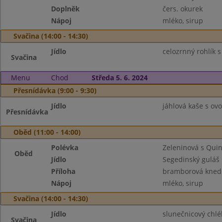
Doplněk
čers. okurek
Nápoj
mléko, sirup
Svačina (14:00 - 14:30)
Jídlo
celozrnný rohlík s
Svačina
Menu
Chod
Středa 5. 6. 2024
Přesnídávka (9:00 - 9:30)
Jídlo
jáhlová kaše s ov
Přesnídávka
Oběd (11:00 - 14:00)
Polévka
Zeleninová s Qui
Oběd
Jídlo
Segedinský guláš
Příloha
bramborová kned
Nápoj
mléko, sirup
Svačina (14:00 - 14:30)
Jídlo
slunečnicový chl
Svačina