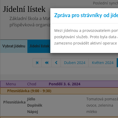
Poslední sync
Jídelní lístek
Pondělí 30.6.2
Zpráva pro strávníky od jíd
Základní škola a Mateřská škola Telnice, okres Brno-
příspěvková organizace
Mezi jídelnou a provozovatelem por
poskytování služeb. Proto byla dat
zamezeno provádět aktivní operace (
Vybrat jídelnu
Jídelní lístek
Historie
Kontakty a informace
Doch
Duben 2024
Květen 2024
Menu
Chod
Pondělí 3. 6. 2024
Přesnídávka (9:00 - 9:30)
Jídlo
Tomatová pomazá
Přesnídávka
Doplněk
ovoce, zelenina
Nápoj
mléko