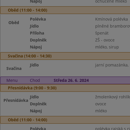
Nápoj
ochucené mléko
Oběd (11:00 - 14:00)
Polévka
Kmínová polévka
Oběd
Jídlo
plněné bramborov
Příloha
špenát
Doplněk
ZŠ - ovoce
Nápoj
mléko, sirup
Svačina (14:00 - 14:30)
Jídlo
jarní pomazánka, 
Svačina
Menu
Chod
Středa 26. 6. 2024
Přesnídávka (9:00 - 9:30)
Jídlo
žmolenkový rohlík
Přesnídávka
Doplněk
ovoce
Nápoj
mléko
Oběd (11:00 - 14:00)
Polévka
polévka rajská s r