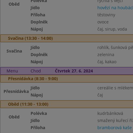
Polévka
rychlá s vejci
Oběd
Jídlo
hovězí na houbác
Příloha
těstoviny
Doplněk
ovoce
Nápoj
čaj, sirup, voda
Svačina (13:30 - 14:00)
Jídlo
rohlík, šunková p
Svačina
Doplněk
zelenina
Nápoj
čaj, kakao
Menu
Chod
Čtvrtek 27. 6. 2024
Přesnídávka (8:30 - 9:00)
Jídlo
cereálie s mléke
Přesnídávka
Nápoj
čaj
Oběd (11:30 - 13:00)
Polévka
kudrbánková
Oběd
Jídlo
smažený kuřecí ří
Příloha
bramborová kaše