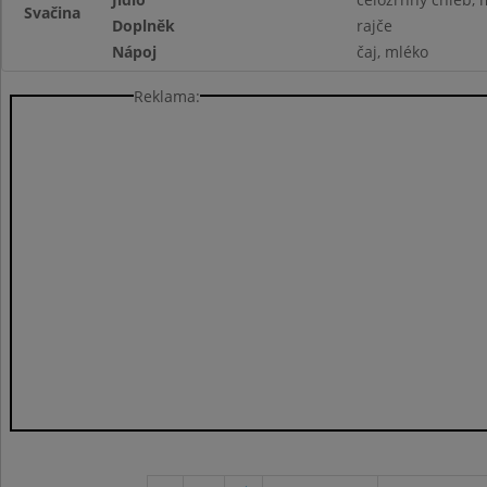
Svačina
Doplněk
rajče
Nápoj
čaj, mléko
Reklama: