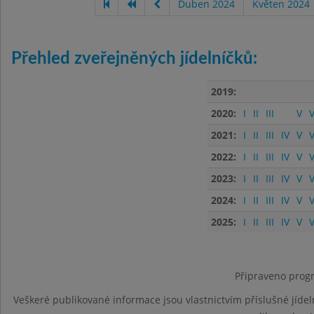
Duben 2024
Květen 2024
Přehled zveřejněných jídelníčků:
2019:
2020:
I
II
III
V
V
2021:
I
II
III
IV
V
V
2022:
I
II
III
IV
V
V
2023:
I
II
III
IV
V
V
2024:
I
II
III
IV
V
V
2025:
I
II
III
IV
V
V
Připraveno progr
Veškeré publikované informace jsou vlastnictvím příslušné jídel