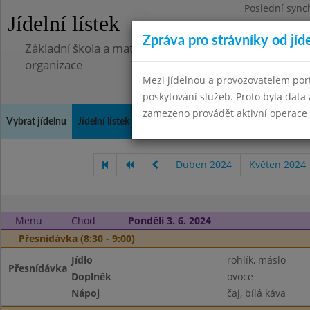
Poslední sync
Jídelní lístek
Pondělí 7.7.20
Zpráva pro strávníky od jíd
Základní škola a mateřská škola Libá, okres Cheb, př
organizace
Mezi jídelnou a provozovatelem por
poskytování služeb. Proto byla dat
zamezeno provádět aktivní operace (
Vybrat jídelnu
Jídelní lístek
Historie
Kontakty a informace
Doch
Duben 2024
Květen 2024
Menu
Chod
Pondělí 3. 6. 2024
Přesnídávka (8:30 - 9:00)
Jídlo
rohlík, máslo
Přesnídávka
Doplněk
ovoce
Nápoj
čaj, bílá káva