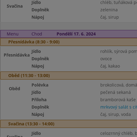
Jídlo
chléb, tuňáková 
Svačina
Doplněk
zelenina
Nápoj
čaj, sirup
Menu
Chod
Pondělí 17. 6. 2024
Přesnídávka (8:30 - 9:00)
Jídlo
rohlík, sýrová po
Přesnídávka
Doplněk
ovoce
Nápoj
čaj, kakao
Oběd (11:30 - 13:00)
Polévka
brokolicová, domá
Oběd
Jídlo
pečená sekaná
Příloha
bramborová kaše
Doplněk
mrkvový salát s c
Nápoj
čaj, sirup, voda
Svačina (13:30 - 14:00)
Jídlo
celozrnný chléb, 
Svačina