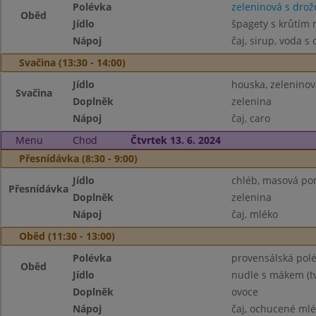
Polévka
zeleninová s drož
Oběd
Jídlo
špagety s krůtím
Nápoj
čaj, sirup, voda s
Svačina (13:30 - 14:00)
Jídlo
houska, zelenino
Svačina
Doplněk
zelenina
Nápoj
čaj, caro
Menu
Chod
Čtvrtek 13. 6. 2024
Přesnídávka (8:30 - 9:00)
Jídlo
chléb, masová p
Přesnídávka
Doplněk
zelenina
Nápoj
čaj, mléko
Oběd (11:30 - 13:00)
Polévka
provensálská pol
Oběd
Jídlo
nudle s mákem (t
Doplněk
ovoce
Nápoj
čaj, ochucené ml