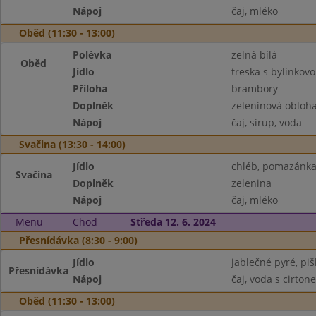
Nápoj
čaj, mléko
Oběd (11:30 - 13:00)
Polévka
zelná bílá
Oběd
Jídlo
treska s bylinko
Příloha
brambory
Doplněk
zeleninová obloh
Nápoj
čaj, sirup, voda
Svačina (13:30 - 14:00)
Jídlo
chléb, pomazánka
Svačina
Doplněk
zelenina
Nápoj
čaj, mléko
Menu
Chod
Středa 12. 6. 2024
Přesnídávka (8:30 - 9:00)
Jídlo
jablečné pyré, piš
Přesnídávka
Nápoj
čaj, voda s cirton
Oběd (11:30 - 13:00)