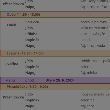
Jídlo
vanilkový pudink, 
Přesnídávka
Nápoj
čaj, sirup, mléko
Oběd (11:30 - 13:00)
Polévka
čočková polévka
Oběd
Jídlo
krůtí na zelenině
Příloha
jasmínová rýže
Doplněk
oplatka
Nápoj
čaj, sirup, voda
Svačina (13:30 - 14:00)
Jídlo
rohlík, máslo, paš
Svačina
Doplněk
zelenina
Nápoj
čaj, mléko
Menu
Chod
Úterý 25. 6. 2024
Přesnídávka (8:30 - 9:00)
Jídlo
houska, máslo, va
Přesnídávka
Doplněk
zelenina
Nápoj
čaj, caro