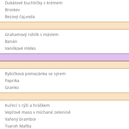
Dukátové buchtičky s krémem
Broskev
Bezový čaj,voda
Grahamový rohlík s máslem
Banán
Vanilkové mléko
Rybičková pomazánka se sýrem
Paprika
Granko
Kuřecí s rýží a hráškem
Vepřové maso v míchané zelenině
Vařený brambor
Tvaroh Mafita