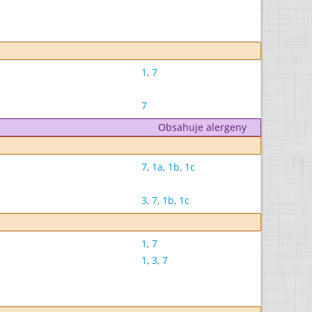
1
,
7
7
Obsahuje alergeny
7
,
1a
,
1b
,
1c
3
,
7
,
1b
,
1c
1
,
7
1
,
3
,
7