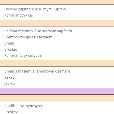
Ovocný jogurt s kukuřičnými lupínky
Pomerančový čaj
Polévka zeleninová se sýrovým kapáním
Bramborový guláš s fazolemi
Chléb
Broskev
Pomerančový čaj,voda
Chléb s máslem a jahodovým džemem
Kakao
Jablko
Rohlík s taveným sýrem
Broskev