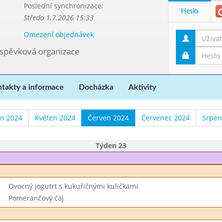
Poslední synchronizace:
Heslo
Středa 1.7.2026 15:33
Omezení objednávek
říspěvková organizace
takty a informace
Docházka
Aktivity
n 2024
Květen 2024
Červen 2024
Červenec 2024
Srpen
Týden 23
Ovocný jogutrt s kukuřičnými kuličkami
Pomerančový čaj