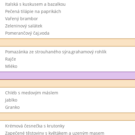
Italská s kuskusem a bazalkou
Pečená tilápie na paprikách
Vařený brambor
Zeleninový salátek
Pomerančový čaj,voda
Pomazánka ze strouhaného sýra,grahamový rohlík
Rajče
Mléko
Chléb s medovým máslem
Jablko
Granko
Krémová česnečka s krutonky
Zapečené těstoviny s květákem a uzeným masem