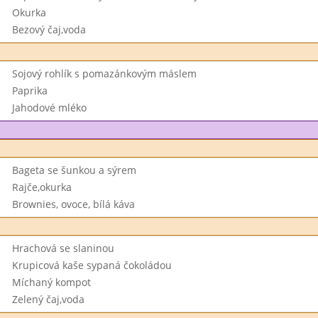
Okurka
Bezový čaj,voda
Sojový rohlík s pomazánkovým máslem
Paprika
Jahodové mléko
Bageta se šunkou a sýrem
Rajče,okurka
Brownies, ovoce, bílá káva
Hrachová se slaninou
Krupicová kaše sypaná čokoládou
Míchaný kompot
Zelený čaj,voda