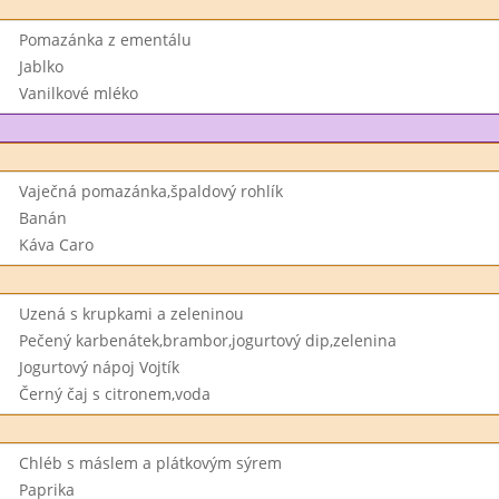
Pomazánka z ementálu
Jablko
Vanilkové mléko
Vaječná pomazánka,špaldový rohlík
Banán
Káva Caro
Uzená s krupkami a zeleninou
Pečený karbenátek,brambor,jogurtový dip,zelenina
Jogurtový nápoj Vojtík
Černý čaj s citronem,voda
Chléb s máslem a plátkovým sýrem
Paprika