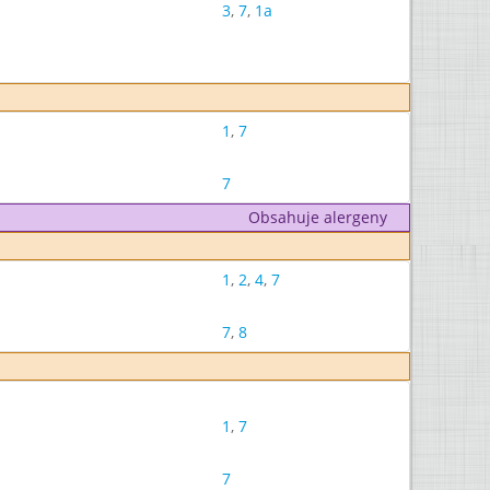
3
,
7
,
1a
1
,
7
7
Obsahuje alergeny
1
,
2
,
4
,
7
7
,
8
1
,
7
7