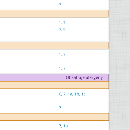
7
1
,
7
7
,
9
1
,
7
1
,
7
Obsahuje alergeny
6
,
7
,
1a
,
1b
,
1c
7
7
,
1a