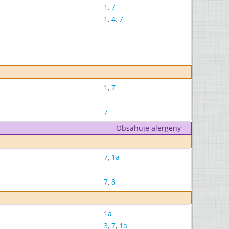
1
,
7
1
,
4
,
7
1
,
7
7
Obsahuje alergeny
7
,
1a
7
,
8
1a
3
,
7
,
1a