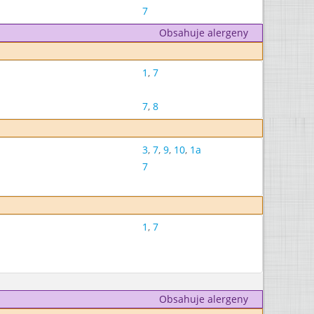
7
Obsahuje alergeny
1
,
7
7
,
8
3
,
7
,
9
,
10
,
1a
7
1
,
7
Obsahuje alergeny