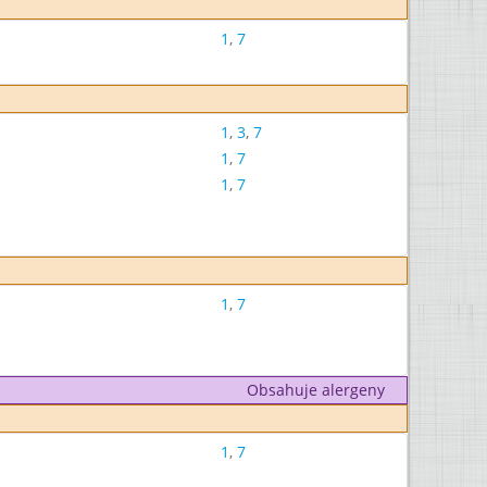
1
,
7
1
,
3
,
7
1
,
7
1
,
7
1
,
7
Obsahuje alergeny
1
,
7