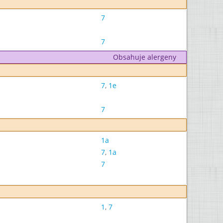
7
7
Obsahuje alergeny
7
,
1e
7
1a
7
,
1a
7
1
,
7