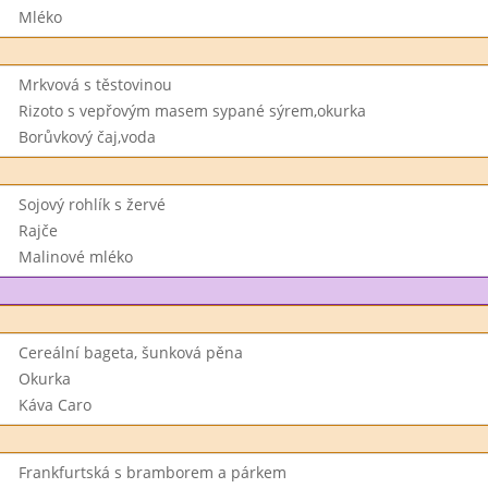
Mléko
Mrkvová s těstovinou
Rizoto s vepřovým masem sypané sýrem,okurka
Borůvkový čaj,voda
Sojový rohlík s žervé
Rajče
Malinové mléko
Cereální bageta, šunková pěna
Okurka
Káva Caro
Frankfurtská s bramborem a párkem