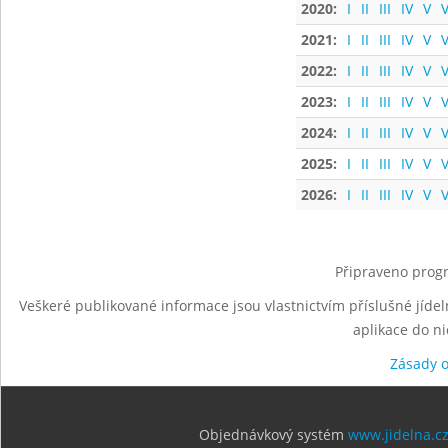
2020:
I
II
III
IV
V
V
2021:
I
II
III
IV
V
V
2022:
I
II
III
IV
V
V
2023:
I
II
III
IV
V
V
2024:
I
II
III
IV
V
V
2025:
I
II
III
IV
V
V
2026:
I
II
III
IV
V
V
Připraveno progr
Veškeré publikované informace jsou vlastnictvím příslušné jídel
aplikace do n
Zásady 
Objednávkový systém
www.jidelna.c