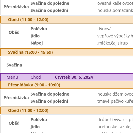
Svačina dopoledne
ovesná kaše,ovoc
Přesnídávka
Svačina odpolední
houska,pomazánka
Oběd (11:00 - 12:00)
Polévka
dýnová
Oběd
Jídlo
vepřové výpečky,h.
Nápoj
,mléko,čaj,sirup
Svačina (15:00 - 15:59)
Svačina
Menu
Chod
Čtvrtek 30. 5. 2024
Přesnídávka (9:00 - 10:00)
Svačina dopoledne
houska,džem,ovo
Přesnídávka
Svačina odpolední
tmavé pečivo,kuř
Oběd (11:00 - 12:00)
Polévka
drůbeží vývar s 
Oběd
Jídlo
bretanské fazole,