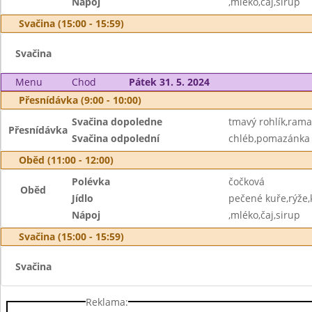
Nápoj
,mléko,čaj,sirup
Svačina (15:00 - 15:59)
Svačina
Menu
Chod
Pátek 31. 5. 2024
Přesnídávka (9:00 - 10:00)
Svačina dopoledne
tmavý rohlík,rama
Přesnídávka
Svačina odpolední
chléb,pomazánka
Oběd (11:00 - 12:00)
Polévka
čočková
Oběd
Jídlo
pečené kuře,rýže
Nápoj
,mléko,čaj,sirup
Svačina (15:00 - 15:59)
Svačina
Reklama: