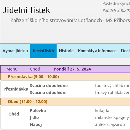
Poslední sync
Jídelní lístek
Pondělí 3.8.20
Zařízení školního stravování v Letňanech - MŠ Příbor
Vybrat jídelnu
Jídelní lístek
Historie
Kontakty a informace
Doch
Menu
Chod
Pondělí 27. 5. 2024
Přesnídávka (9:00 - 10:00)
Svačina dopoledne
toustový chléb,m
Přesnídávka
Svačina odpolední
tmavý rohlík,tave
Oběd (11:00 - 12:00)
Polévka
kulajda
Oběd
Jídlo
milánské špagety
Nápoj
,mléko,čaj,sirup