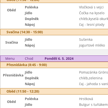
Polévka
Vločková s vejci
Oběd
Jídlo
Čočka na kyselo
Doplněk
chléb,kyselá okur
Nápoj
čaj - lesní plody
Svačina (14:30 - 15:00)
Jídlo
Sušenka
Svačina
Nápoj
jogurtové mléko
Menu
Chod
Pondělí 6. 5. 2024
Přesnídávka (8:45 - 9:00)
Jídlo
Pomazánka Grónská
Přesnídávka
Doplněk
chléb,zelenina
Nápoj
čaj - jahoda s van
Oběd (11:50 - 12:20)
Polévka
Hrstková
Oběd
Jídlo
Bulgur s tuňákem