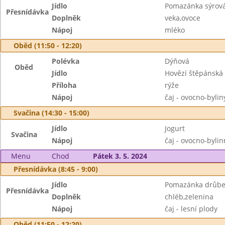
Jídlo
Pomazánka sýrová
Přesnídávka
Doplněk
veka,ovoce
Nápoj
mléko
Oběd (11:50 - 12:20)
Polévka
Dýňová
Oběd
Jídlo
Hovězí štěpánská
Příloha
rýže
Nápoj
čaj - ovocno-byli
Svačina (14:30 - 15:00)
Jídlo
Jogurt
Svačina
Nápoj
čaj - ovocno-byli
Menu
Chod
Pátek 3. 5. 2024
Přesnídávka (8:45 - 9:00)
Jídlo
Pomazánka drůbež
Přesnídávka
Doplněk
chléb,zelenina
Nápoj
čaj - lesní plody
Oběd (11:50 - 12:20)