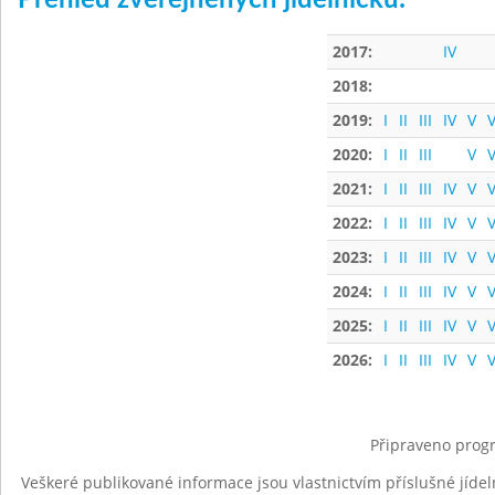
Přehled zveřejněných jídelníčků:
2017:
IV
2018:
2019:
I
II
III
IV
V
V
2020:
I
II
III
V
V
2021:
I
II
III
IV
V
V
2022:
I
II
III
IV
V
V
2023:
I
II
III
IV
V
V
2024:
I
II
III
IV
V
V
2025:
I
II
III
IV
V
V
2026:
I
II
III
IV
V
V
Připraveno progr
Veškeré publikované informace jsou vlastnictvím příslušné jídel