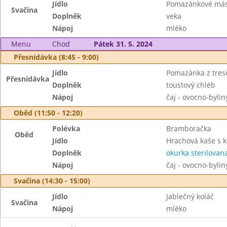
Jídlo
Pomazánkové másl
Svačina
Doplněk
veka
Nápoj
mléko
Menu
Chod
Pátek 31. 5. 2024
Přesnídávka (8:45 - 9:00)
Jídlo
Pomazánka z tresč
Přesnídávka
Doplněk
toustový chléb
Nápoj
čaj - ovocno-byli
Oběd (11:50 - 12:20)
Polévka
Bramboračka
Oběd
Jídlo
Hrachová kaše s 
Doplněk
okurka sterilovan
Nápoj
čaj - ovocno-byli
Svačina (14:30 - 15:00)
Jídlo
Jablečný koláč
Svačina
Nápoj
mléko