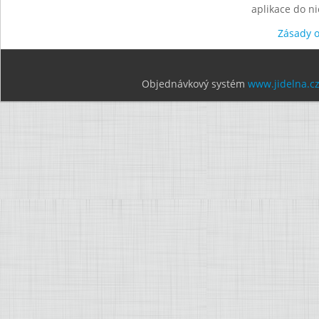
aplikace do n
Zásady 
Objednávkový systém
www.jidelna.c