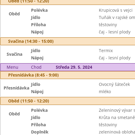
Oběd (11:50 - 12:20)
Polévka
Krupicová s vejci
Oběd
Jídlo
Tuňák v rajské o
Příloha
těstoviny
Nápoj
čaj - lesní plody
Svačina (14:30 - 15:00)
Jídlo
Termix
Svačina
Nápoj
čaj - lesní plody
Menu
Chod
Středa 29. 5. 2024
Přesnídávka (8:45 - 9:00)
Jídlo
Ovocný šáteček
Přesnídávka
Nápoj
mléko
Oběd (11:50 - 12:20)
Polévka
Zeleninový vývar s
Oběd
Jídlo
Krůta na smetaně
Příloha
těstoviny
Doplněk
zeleninová obloh