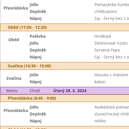
Jídlo
Pomazánka šunkov
Přesnídávka
Doplněk
chléb,ovoce
Nápoj
čaj - černý bez s 
Oběd (11:50 - 12:20)
Polévka
Hrstková
Oběd
Jídlo
Zeleninové rizoto
Doplněk
červená řepa
Nápoj
čaj - černý bez s 
Svačina (14:30 - 15:00)
Jídlo
Houska s máslem
Svačina
Nápoj
kakao
Menu
Chod
Úterý 28. 5. 2024
Přesnídávka (8:45 - 9:00)
Jídlo
Avokádová pomazá
Přesnídávka
Doplněk
slunečnicový chlé
Nápoj
mléko