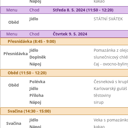
Nápoj
kakao
Menu
Chod
Středa 8. 5. 2024 (11:50 - 12:20)
Jídlo
STÁTNÍ SVÁTEK
Oběd
Menu
Chod
Čtvrtek 9. 5. 2024
Přesnídávka (8:45 - 9:00)
Jídlo
Pomazánka z olej
Přesnídávka
Doplněk
slunečnicový chlé
Nápoj
čaj - ovocno-byli
Oběd (11:50 - 12:20)
Polévka
Česneková s krup
Oběd
Jídlo
Karlovarský guláš
Příloha
těstoviny
Nápoj
sirup
Svačina (14:30 - 15:00)
Jídlo
Veka s pomazánk
Svačina
Nápoj
kakao