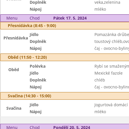
Doplněk
veka,zelenina
Nápoj
mléko
Menu
Chod
Pátek 17. 5. 2024
Přesnídávka (8:45 - 9:00)
Jídlo
Pomazánka drůbe
Přesnídávka
Doplněk
toustový chléb,ov
Nápoj
čaj - ovocno-byli
Oběd (11:50 - 12:20)
Polévka
Rybí se smažený
Oběd
Jídlo
Mexické fazole
Doplněk
chléb
Nápoj
čaj - ovocno-byli
Svačina (14:30 - 15:00)
Jídlo
Jogurtová domácí
Svačina
Nápoj
mléko
Menu
Chod
Pondělí 20. 5. 2024