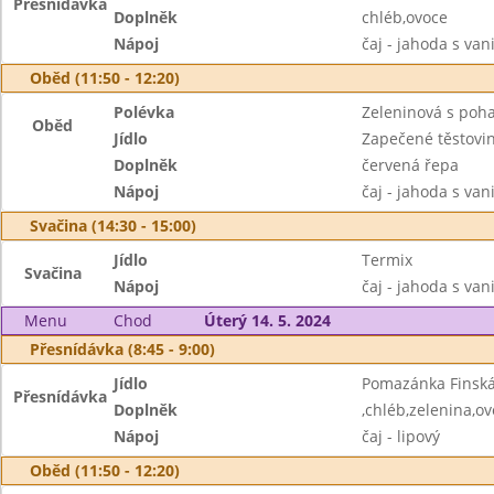
Přesnídávka
Doplněk
chléb,ovoce
Nápoj
čaj - jahoda s van
Oběd (11:50 - 12:20)
Polévka
Zeleninová s poh
Oběd
Jídlo
Zapečené těstovi
Doplněk
červená řepa
Nápoj
čaj - jahoda s van
Svačina (14:30 - 15:00)
Jídlo
Termix
Svačina
Nápoj
čaj - jahoda s van
Menu
Chod
Úterý 14. 5. 2024
Přesnídávka (8:45 - 9:00)
Jídlo
Pomazánka Finsk
Přesnídávka
Doplněk
,chléb,zelenina,o
Nápoj
čaj - lipový
Oběd (11:50 - 12:20)