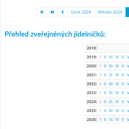
Únor 2024
Březen 2024
Přehled zveřejněných jídelníčků:
2018:
2019:
I
II
III
IV
V
V
2020:
I
II
III
IV
V
V
2021:
I
II
III
IV
V
V
2022:
I
II
III
IV
V
V
2023:
I
II
III
IV
V
V
2024:
I
II
III
IV
V
V
2025:
I
II
III
IV
V
V
2026:
I
II
III
IV
V
V