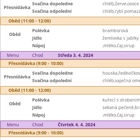
Svačina dopoledne
chléb,žerve,ovoce
Přesnídávka
Svačina odpolední
chléb,rybí pomaz
Oběd (11:00 - 12:00)
Polévka
bramborová
Oběd
Jídlo
žemlovka s jablky
Nápoj
,mléko,čaj,sirup
Menu
Chod
Středa 3. 4. 2024
Přesnídávka (9:00 - 10:00)
Svačina dopoledne
houska,ředkvičko
Přesnídávka
Svačina odpolední
chléb,vaječná ome
Oběd (11:00 - 12:00)
Polévka
kuřecí s drobení
Oběd
Jídlo
sekaná pečeně,b
Nápoj
,mléko,čaj,sirup
Menu
Chod
Čtvrtek 4. 4. 2024
Přesnídávka (9:00 - 10:00)