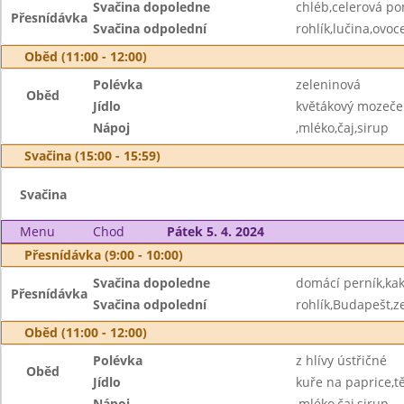
Svačina dopoledne
chléb,celerová p
Přesnídávka
Svačina odpolední
rohlík,lučina,ovoc
Oběd (11:00 - 12:00)
Polévka
zeleninová
Oběd
Jídlo
květákový mozeče
Nápoj
,mléko,čaj,sirup
Svačina (15:00 - 15:59)
Svačina
Menu
Chod
Pátek 5. 4. 2024
Přesnídávka (9:00 - 10:00)
Svačina dopoledne
domácí perník,ka
Přesnídávka
Svačina odpolední
rohlík,Budapešt,z
Oběd (11:00 - 12:00)
Polévka
z hlívy ústřičné
Oběd
Jídlo
kuře na paprice,t
Nápoj
,mléko,čaj,sirup