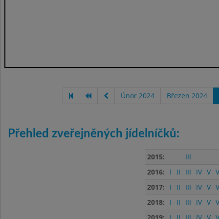
Únor 2024
Březen 2024
Přehled zveřejněných jídelníčků:
2015:
III
2016:
I
II
III
IV
V
V
2017:
I
II
III
IV
V
V
2018:
I
II
III
IV
V
V
2019:
I
II
III
IV
V
V