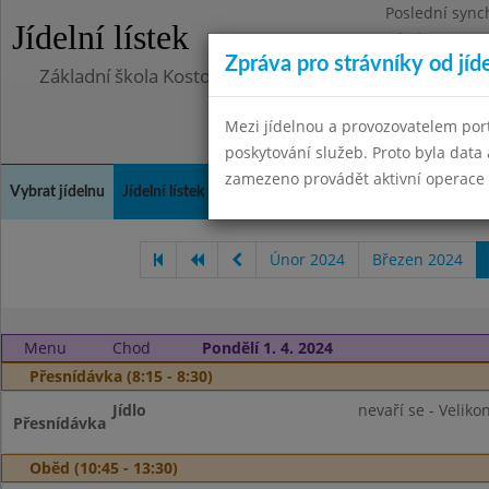
Poslední sync
Jídelní lístek
Pátek 29.8.20
Zpráva pro strávníky od jíd
Základní škola Kostomlaty nad Labem, příspěvková o
Mezi jídelnou a provozovatelem por
poskytování služeb. Proto byla dat
zamezeno provádět aktivní operace (
Vybrat jídelnu
Jídelní lístek
Historie
Kontakty a informace
Doch
Únor 2024
Březen 2024
Menu
Chod
Pondělí 1. 4. 2024
Přesnídávka (8:15 - 8:30)
Jídlo
nevaří se - Veliko
Přesnídávka
Oběd (10:45 - 13:30)