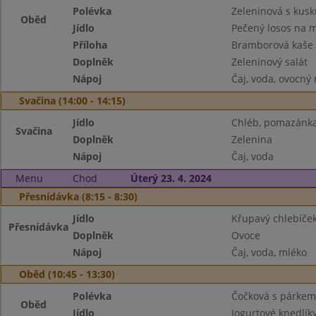
Polévka
Zeleninová s kus
Oběd
Jídlo
Pečený losos na 
Příloha
Bramborová kaše
Doplněk
Zeleninový salát
Nápoj
Čaj, voda, ovocný
Svačina (14:00 - 14:15)
Jídlo
Chléb, pomazánka
Svačina
Doplněk
Zelenina
Nápoj
Čaj, voda
Menu
Chod
Úterý 23. 4. 2024
Přesnídávka (8:15 - 8:30)
Jídlo
Křupavý chlebíček
Přesnídávka
Doplněk
Ovoce
Nápoj
Čaj, voda, mléko
Oběd (10:45 - 13:30)
Polévka
Čočková s párkem
Oběd
Jídlo
Jogurtové knedlík