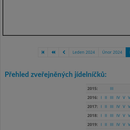
Leden 2024
Únor 2024
Přehled zveřejněných jídelníčků:
2015:
III
2016:
I
II
III
IV
V
V
2017:
I
II
III
IV
V
V
2018:
I
II
III
IV
V
V
2019:
I
II
III
IV
V
V