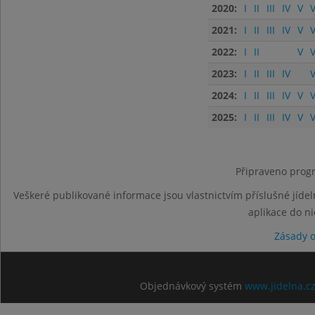
2020:
I
II
III
IV
V
V
2021:
I
II
III
IV
V
V
2022:
I
II
V
V
2023:
I
II
III
IV
V
2024:
I
II
III
IV
V
V
2025:
I
II
III
IV
V
V
Připraveno progr
Veškeré publikované informace jsou vlastnictvím příslušné jídel
aplikace do n
Zásady 
Objednávkový systém
www.jidelna.c