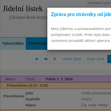
Poslední sync
Jídelní lístek
Pátek 29.8.20
Zpráva pro strávníky od jíd
Základní škola Kostomlaty nad Labem, příspěvková o
Mezi jídelnou a provozovatelem por
poskytování služeb. Proto byla dat
zamezeno provádět aktivní operace (
Vybrat jídelnu
Jídelní lístek
Historie
Kontakty a informace
Doch
Leden 2024
Únor 2024
Menu
Chod
Pátek 1. 3. 2024
Přesnídávka (8:15 - 8:30)
Jídlo
Chléb pomazánka (
Přesnídávka
Doplněk
Ovoce
Nápoj
Čaj, voda, mléko