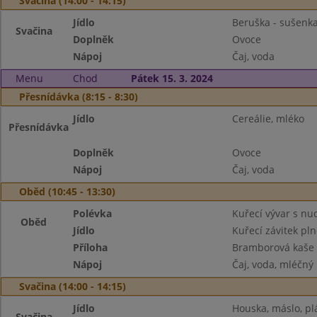
Svačina (14:00 - 14:15)
Jídlo
Beruška - sušenk
Svačina
Doplněk
Ovoce
Nápoj
Čaj, voda
Menu
Chod
Pátek 15. 3. 2024
Přesnídávka (8:15 - 8:30)
Jídlo
Cereálie, mléko
Přesnídávka
Doplněk
Ovoce
Nápoj
Čaj, voda
Oběd (10:45 - 13:30)
Polévka
Kuřecí vývar s nu
Oběd
Jídlo
Kuřecí závitek pl
Příloha
Bramborová kaše
Nápoj
Čaj, voda, mléčný
Svačina (14:00 - 14:15)
Jídlo
Houska, máslo, pl
Svačina