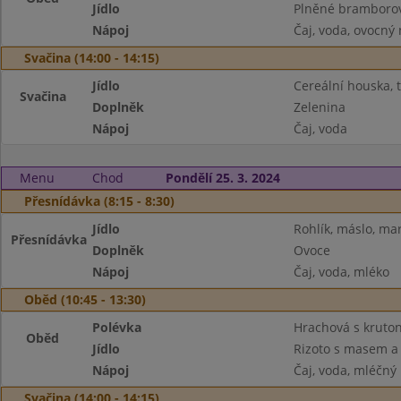
Jídlo
Plněné bramborové
Nápoj
Čaj, voda, ovocný
Svačina (14:00 - 14:15)
Jídlo
Cereální houska, 
Svačina
Doplněk
Zelenina
Nápoj
Čaj, voda
Menu
Chod
Pondělí 25. 3. 2024
Přesnídávka (8:15 - 8:30)
Jídlo
Rohlík, máslo, m
Přesnídávka
Doplněk
Ovoce
Nápoj
Čaj, voda, mléko
Oběd (10:45 - 13:30)
Polévka
Hrachová s kruto
Oběd
Jídlo
Rizoto s masem a 
Nápoj
Čaj, voda, mléčný
Svačina (14:00 - 14:15)