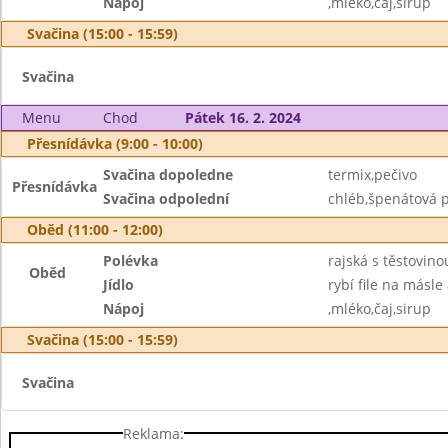
Nápoj
,mléko,čaj,sirup
Svačina (15:00 - 15:59)
Svačina
Menu
Chod
Pátek 16. 2. 2024
Přesnídávka (9:00 - 10:00)
Svačina dopoledne
termix,pečivo
Přesnídávka
Svačina odpolední
chléb,špenátová 
Oběd (11:00 - 12:00)
Polévka
rajská s těstovino
Oběd
Jídlo
rybí file na másl
Nápoj
,mléko,čaj,sirup
Svačina (15:00 - 15:59)
Svačina
Reklama: