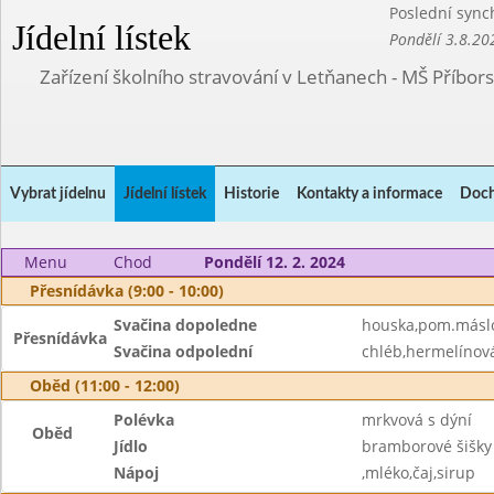
Poslední sync
Jídelní lístek
Pondělí 3.8.20
Zařízení školního stravování v Letňanech - MŠ Příbor
Vybrat jídelnu
Jídelní lístek
Historie
Kontakty a informace
Doch
Menu
Chod
Pondělí 12. 2. 2024
Přesnídávka (9:00 - 10:00)
Svačina dopoledne
houska,pom.másl
Přesnídávka
Svačina odpolední
chléb,hermelínov
Oběd (11:00 - 12:00)
Polévka
mrkvová s dýní
Oběd
Jídlo
bramborové šišky
Nápoj
,mléko,čaj,sirup