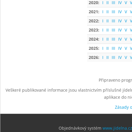
2020:
I
II
III
IV
V
V
2021:
I
II
III
IV
V
V
2022:
I
II
III
IV
V
V
2023:
I
II
III
IV
V
V
2024:
I
II
III
IV
V
V
2025:
I
II
III
IV
V
V
2026:
I
II
III
IV
V
V
Připraveno progr
Veškeré publikované informace jsou vlastnictvím příslušné jídel
aplikace do n
Zásady 
Objednávkový systém
www.jidelna.c