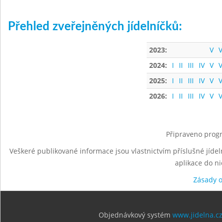
Přehled zveřejněných jídelníčků:
2023:
V
V
2024:
I
II
III
IV
V
V
2025:
I
II
III
IV
V
V
2026:
I
II
III
IV
V
V
Připraveno progr
Veškeré publikované informace jsou vlastnictvím příslušné jídel
aplikace do n
Zásady 
Objednávkový systém
www.jidelna.c