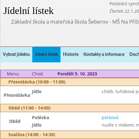
Poslední sync
Jídelní lístek
Čtvrtek 22.1.2
Základní škola a mateřská škola Šeberov - MŠ Na Pří
Vybrat jídelnu
Jídelní lístek
Historie
Kontakty a informace
Doch
Menu
Chod
Pondělí 9. 10. 2023
Přesnídávka (10:00 - 11:00)
Jídlo
chléb, tuňáková po
Přesnídávka
Oběd (11:00 - 14:00)
Polévka
pórková
Oběd
Jídlo
nudle s mákem, m
Svačina (14:00 - 14:30)