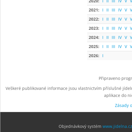
2020:
I
II
III
IV
V
V
2021:
I
II
III
IV
V
V
2022:
I
II
III
IV
V
V
2023:
I
II
III
IV
V
V
2024:
I
II
III
IV
V
V
2025:
I
II
III
IV
V
V
2026:
I
Připraveno progr
Veškeré publikované informace jsou vlastnictvím příslušné jídel
aplikace do n
Zásady 
Objednávkový systém
www.jidelna.c