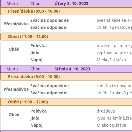
Menu
Chod
Úterý 3. 10. 2023
Přesnídávka (9:00 - 10:00)
Svačina dopoledne
ovesná kaše se sko
Přesnídávka
Svačina odpolední
chléb, špenátová
Oběd (11:00 - 12:00)
Polévka
hovězí s písmenk
Oběd
Jídlo
vepřové na pórku,
Nápoj
Mléko,čaj,štáva
Menu
Chod
Středa 4. 10. 2023
Přesnídávka (9:00 - 10:00)
Svačina dopoledne
rohlík, cizrnová 
Přesnídávka
Svačina odpolední
chléb, šunková pě
Oběd (11:00 - 12:00)
Polévka
drožďová
Oběd
Jídlo
ryba na kmíně,šť
Nápoj
Mléko,čaj,štáva