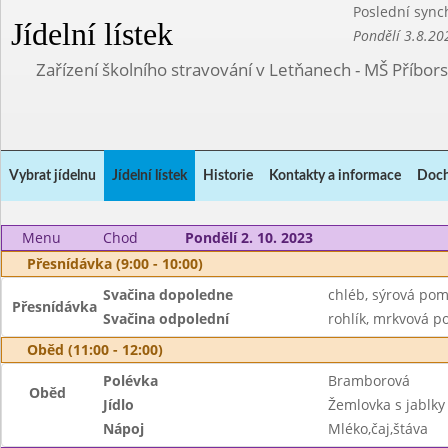
Poslední sync
Jídelní lístek
Pondělí 3.8.20
Zařízení školního stravování v Letňanech - MŠ Příbor
Vybrat jídelnu
Jídelní lístek
Historie
Kontakty a informace
Doch
Menu
Chod
Pondělí 2. 10. 2023
Přesnídávka (9:00 - 10:00)
Svačina dopoledne
chléb, sýrová pom
Přesnídávka
Svačina odpolední
rohlík, mrkvová 
Oběd (11:00 - 12:00)
Polévka
Bramborová
Oběd
Jídlo
Žemlovka s jablky
Nápoj
Mléko,čaj,štáva