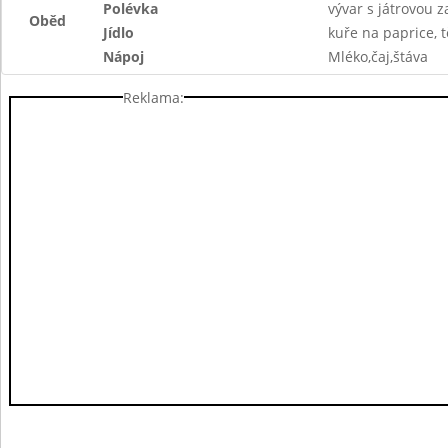
Polévka
vývar s játrovou 
Oběd
Jídlo
kuře na paprice, t
Nápoj
Mléko,čaj,štáva
Reklama: