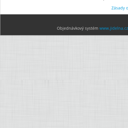
Zásady 
Objednávkový systém
www.jidelna.c