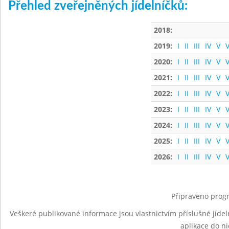
Přehled zveřejněných jídelníčků:
2018:
2019:
I
II
III
IV
V
V
2020:
I
II
III
IV
V
V
2021:
I
II
III
IV
V
V
2022:
I
II
III
IV
V
V
2023:
I
II
III
IV
V
V
2024:
I
II
III
IV
V
V
2025:
I
II
III
IV
V
V
2026:
I
II
III
IV
V
V
Připraveno progr
Veškeré publikované informace jsou vlastnictvím příslušné jídel
aplikace do n