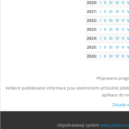
2020:
I
II
III
IV
V
V
2021:
I
II
III
IV
V
V
2022:
I
II
III
IV
V
V
2023:
I
II
III
IV
V
V
2024:
I
II
III
IV
V
V
2025:
I
II
III
IV
V
V
2026:
I
II
III
IV
V
V
Připraveno progr
Veškeré publikované informace jsou vlastnictvím příslušné jídel
aplikace do n
Zásady 
Objednávkový systém
www.jidelna.c