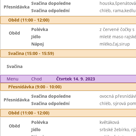
Svačina dopoledne
houska,špenátová
Přesnídávka
Svačina odpolední
chléb, rama,kedl
Oběd (11:00 - 12:00)
Polévka
z červené čočky s
Oběd
Jídlo
mleté maso rajské
Nápoj
mléko,čaj,sirup
Svačina (15:00 - 15:59)
Svačina
Menu
Chod
Čtvrtek 14. 9. 2023
Přesnídávka (9:00 - 10:00)
Svačina dopoledne
ovocná přesnídávk
Přesnídávka
Svačina odpolední
chléb, sýrová pom
Oběd (11:00 - 12:00)
Polévka
květáková
Oběd
Jídlo
srbské žebírko, rý