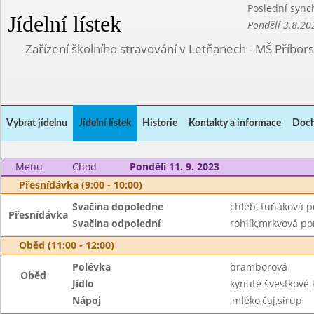
Poslední sync
Jídelní lístek
Pondělí 3.8.20
Zařízení školního stravování v Letňanech - MŠ Příbor
Vybrat jídelnu
Jídelní lístek
Historie
Kontakty a informace
Doch
Menu
Chod
Pondělí 11. 9. 2023
Přesnídávka (9:00 - 10:00)
Svačina dopoledne
chléb, tuňáková 
Přesnídávka
Svačina odpolední
rohlík,mrkvová p
Oběd (11:00 - 12:00)
Polévka
bramborová
Oběd
Jídlo
kynuté švestkové 
Nápoj
,mléko,čaj,sirup