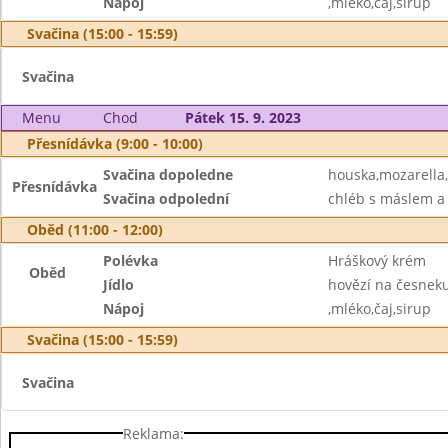
Nápoj
,mléko,čaj,sirup
Svačina (15:00 - 15:59)
Svačina
Menu
Chod
Pátek 15. 9. 2023
Přesnídávka (9:00 - 10:00)
Svačina dopoledne
houska,mozarella,
Přesnídávka
Svačina odpolední
chléb s máslem a 
Oběd (11:00 - 12:00)
Polévka
Hráškový krém
Oběd
Jídlo
hovězí na česneku
Nápoj
,mléko,čaj,sirup
Svačina (15:00 - 15:59)
Svačina
Reklama: