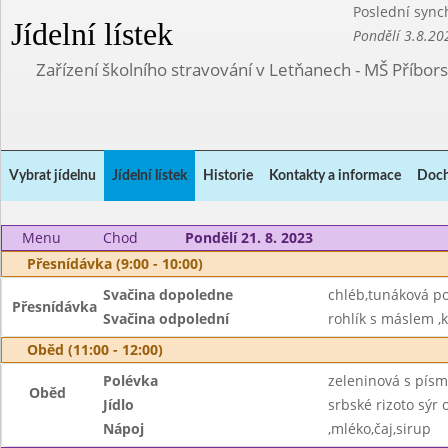
Poslední sync
Jídelní lístek
Pondělí 3.8.20
Zařízení školního stravování v Letňanech - MŠ Příbor
Vybrat jídelnu
Jídelní lístek
Historie
Kontakty a informace
Doch
Menu
Chod
Pondělí 21. 8. 2023
Přesnídávka (9:00 - 10:00)
Svačina dopoledne
chléb,tunáková p
Přesnídávka
Svačina odpolední
rohlík s máslem ,
Oběd (11:00 - 12:00)
Polévka
zeleninová s pís
Oběd
Jídlo
srbské rizoto sýr 
Nápoj
,mléko,čaj,sirup