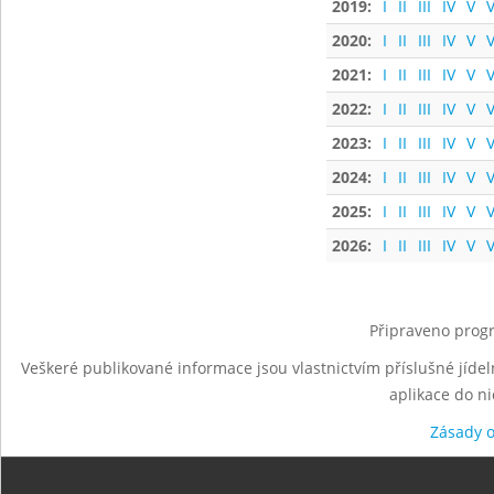
2019:
I
II
III
IV
V
V
2020:
I
II
III
IV
V
V
2021:
I
II
III
IV
V
V
2022:
I
II
III
IV
V
V
2023:
I
II
III
IV
V
V
2024:
I
II
III
IV
V
V
2025:
I
II
III
IV
V
V
2026:
I
II
III
IV
V
V
Připraveno progr
Veškeré publikované informace jsou vlastnictvím příslušné jídel
aplikace do n
Zásady 