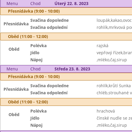
Menu
Chod
Úterý 22. 8. 2023
Přesnídávka (9:00 - 10:00)
Svačina dopoledne
loupák,kakao,ovoc
Přesnídávka
Svačina odpolední
rohlík,mrkvová p
Oběd (11:00 - 12:00)
Polévka
rajská
Oběd
Jídlo
vepřový řízek,bra
Nápoj
,mléko,čaj,sirup
Menu
Chod
Středa 23. 8. 2023
Přesnídávka (9:00 - 10:00)
Svačina dopoledne
rohlík,krůtí šunka
Přesnídávka
Svačina odpolední
chléb,strouhané v
Oběd (11:00 - 12:00)
Polévka
hrachová
Oběd
Jídlo
čínské nudle se 
Nápoj
,mléko,čaj,sirup