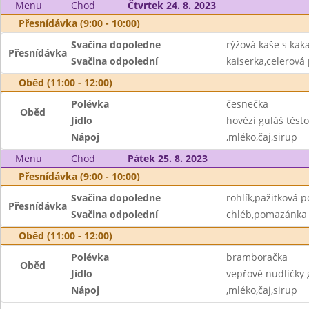
Menu
Chod
Čtvrtek 24. 8. 2023
Přesnídávka (9:00 - 10:00)
Svačina dopoledne
rýžová kaše s ka
Přesnídávka
Svačina odpolední
kaiserka,celerov
Oběd (11:00 - 12:00)
Polévka
česnečka
Oběd
Jídlo
hovězí guláš těsto
Nápoj
,mléko,čaj,sirup
Menu
Chod
Pátek 25. 8. 2023
Přesnídávka (9:00 - 10:00)
Svačina dopoledne
rohlík,pažitková 
Přesnídávka
Svačina odpolední
chléb,pomazánka z
Oběd (11:00 - 12:00)
Polévka
bramboračka
Oběd
Jídlo
vepřové nudličky
Nápoj
,mléko,čaj,sirup