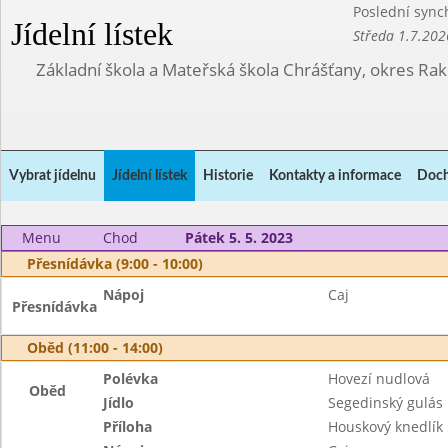
Poslední sync
Jídelní lístek
Středa 1.7.202
Základní škola a Mateřská škola Chrášťany, okres Ra
Vybrat jídelnu
Jídelní lístek
Historie
Kontakty a informace
Doch
Menu
Chod
Pátek 5. 5. 2023
Přesnídávka (9:00 - 10:00)
Nápoj
Caj
Přesnídávka
Oběd (11:00 - 14:00)
Polévka
Hovezí nudlová
Oběd
Jídlo
Segedinský gulás
Příloha
Houskový knedlík