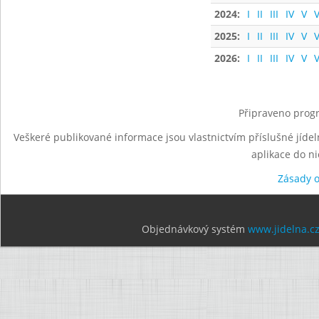
2024:
I
II
III
IV
V
V
2025:
I
II
III
IV
V
V
2026:
I
II
III
IV
V
V
Připraveno progr
Veškeré publikované informace jsou vlastnictvím příslušné jídel
aplikace do n
Zásady 
Objednávkový systém
www.jidelna.c