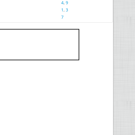
4
,
9
1
,
3
7