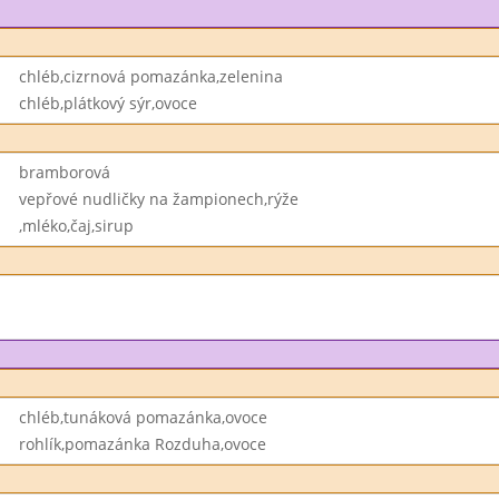
chléb,cizrnová pomazánka,zelenina
chléb,plátkový sýr,ovoce
bramborová
vepřové nudličky na žampionech,rýže
,mléko,čaj,sirup
chléb,tunáková pomazánka,ovoce
rohlík,pomazánka Rozduha,ovoce