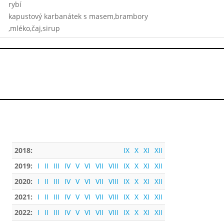
rybí
kapustový karbanátek s masem,brambory
,mléko,čaj,sirup
2018:
IX
X
XI
XII
2019:
I
II
III
IV
V
VI
VII
VIII
IX
X
XI
XII
2020:
I
II
III
IV
V
VI
VII
VIII
IX
X
XI
XII
2021:
I
II
III
IV
V
VI
VII
VIII
IX
X
XI
XII
2022:
I
II
III
IV
V
VI
VII
VIII
IX
X
XI
XII