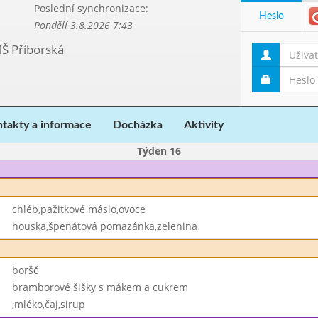
Poslední synchronizace:
Heslo
Pondělí 3.8.2026 7:43
MŠ Příborská
takty a informace
Docházka
Aktivity
Týden 16
chléb,pažitkové máslo,ovoce
houska,špenátová pomazánka,zelenina
boršč
bramborové šišky s mákem a cukrem
,mléko,čaj,sirup