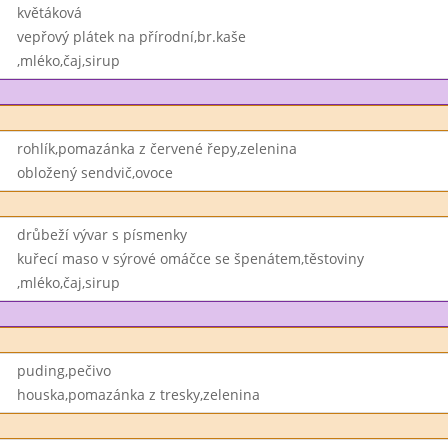
květáková
vepřový plátek na přírodní,br.kaše
,mléko,čaj,sirup
rohlík,pomazánka z červené řepy,zelenina
obložený sendvič,ovoce
drůbeží vývar s písmenky
kuřecí maso v sýrové omáčce se špenátem,těstoviny
,mléko,čaj,sirup
puding,pečivo
houska,pomazánka z tresky,zelenina