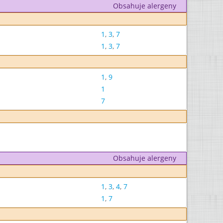
Obsahuje alergeny
1
,
3
,
7
1
,
3
,
7
1
,
9
1
7
Obsahuje alergeny
1
,
3
,
4
,
7
1
,
7