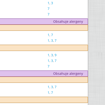
1
,
3
7
7
Obsahuje alergeny
1
,
7
1
,
3
,
7
1
,
3
,
9
1
,
3
,
7
7
Obsahuje alergeny
1
,
3
,
7
1
,
7