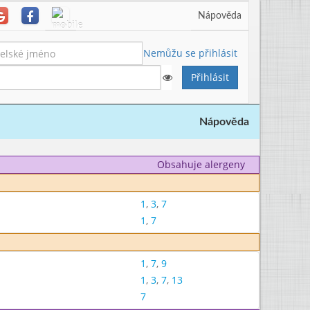
Nápověda
Nemůžu se přihlásit
Nápověda
Obsahuje alergeny
1
,
3
,
7
1
,
7
1
,
7
,
9
1
,
3
,
7
,
13
7