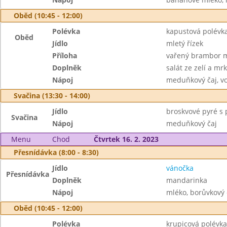
Oběd (10:45 - 12:00)
Polévka
kapustová polévk
Oběd
Jídlo
mletý řízek
Příloha
vařený brambor 
Doplněk
salát ze zelí a mrk
Nápoj
meduňkový čaj, v
Svačina (13:30 - 14:00)
Jídlo
broskvové pyré s 
Svačina
Nápoj
meduňkový čaj
Menu
Chod
Čtvrtek 16. 2. 2023
Přesnídávka (8:00 - 8:30)
Jídlo
vánočka
Přesnídávka
Doplněk
mandarinka
Nápoj
mléko, borůvkový 
Oběd (10:45 - 12:00)
Polévka
krupicová polévka