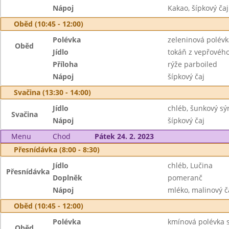
Nápoj
Kakao, šípkový čaj
Oběd (10:45 - 12:00)
Polévka
zeleninová polév
Oběd
Jídlo
tokáň z vepřovéh
Příloha
rýže parboiled
Nápoj
šípkový čaj
Svačina (13:30 - 14:00)
Jídlo
chléb, šunkový sý
Svačina
Nápoj
šípkový čaj
Menu
Chod
Pátek 24. 2. 2023
Přesnídávka (8:00 - 8:30)
Jídlo
chléb, Lučina
Přesnídávka
Doplněk
pomeranč
Nápoj
mléko, malinový č
Oběd (10:45 - 12:00)
Polévka
kmínová polévka 
Oběd