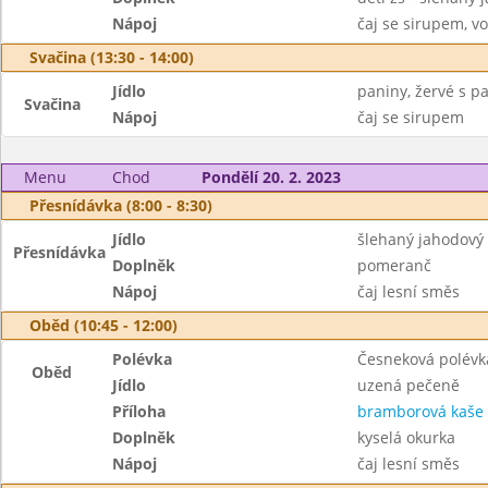
Nápoj
čaj se sirupem, v
Svačina (13:30 - 14:00)
Jídlo
paniny, žervé s p
Svačina
Nápoj
čaj se sirupem
Menu
Chod
Pondělí 20. 2. 2023
Přesnídávka (8:00 - 8:30)
Jídlo
šlehaný jahodový 
Přesnídávka
Doplněk
pomeranč
Nápoj
čaj lesní směs
Oběd (10:45 - 12:00)
Polévka
Česneková polév
Oběd
Jídlo
uzená pečeně
Příloha
bramborová kaše
Doplněk
kyselá okurka
Nápoj
čaj lesní směs