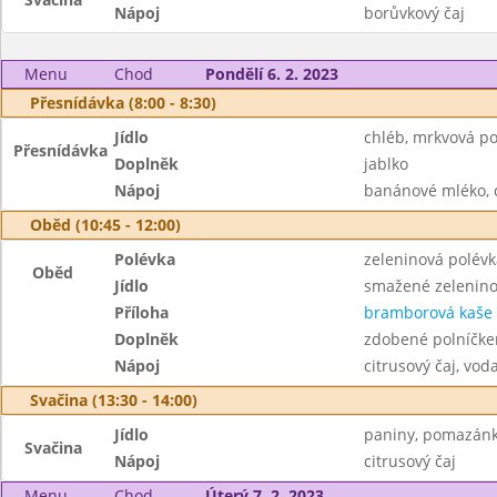
Nápoj
borůvkový čaj
Menu
Chod
Pondělí 6. 2. 2023
Přesnídávka (8:00 - 8:30)
Jídlo
chléb, mrkvová p
Přesnídávka
Doplněk
jablko
Nápoj
banánové mléko, c
Oběd (10:45 - 12:00)
Polévka
zeleninová polév
Oběd
Jídlo
smažené zelenino
Příloha
bramborová kaše
Doplněk
zdobené polníčk
Nápoj
citrusový čaj, vod
Svačina (13:30 - 14:00)
Jídlo
paniny, pomazánk
Svačina
Nápoj
citrusový čaj
Menu
Chod
Úterý 7. 2. 2023