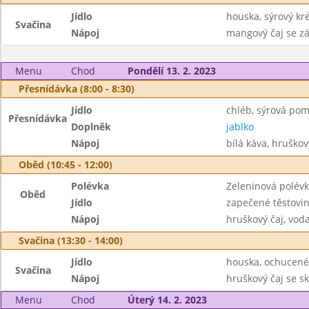
Jídlo
houska, sýrový k
Svačina
Nápoj
mangový čaj se z
Menu
Chod
Pondělí 13. 2. 2023
Přesnídávka (8:00 - 8:30)
Jídlo
chléb, sýrová po
Přesnídávka
Doplněk
jablko
Nápoj
bílá káva, hruškový
Oběd (10:45 - 12:00)
Polévka
Zeleninová polévk
Oběd
Jídlo
zapečené těstovin
Nápoj
hruškový čaj, vod
Svačina (13:30 - 14:00)
Jídlo
houska, ochucené
Svačina
Nápoj
hruškový čaj se sk
Menu
Chod
Úterý 14. 2. 2023