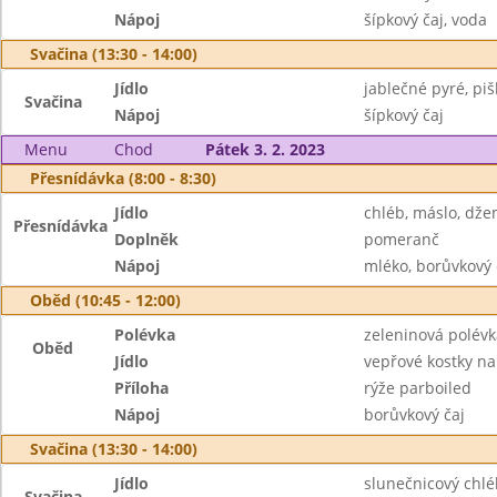
Nápoj
šípkový čaj, voda
Svačina (13:30 - 14:00)
Jídlo
jablečné pyré, piš
Svačina
Nápoj
šípkový čaj
Menu
Chod
Pátek 3. 2. 2023
Přesnídávka (8:00 - 8:30)
Jídlo
chléb, máslo, dž
Přesnídávka
Doplněk
pomeranč
Nápoj
mléko, borůvkový 
Oběd (10:45 - 12:00)
Polévka
zeleninová polév
Oběd
Jídlo
vepřové kostky n
Příloha
rýže parboiled
Nápoj
borůvkový čaj
Svačina (13:30 - 14:00)
Jídlo
slunečnicový chlé
Svačina