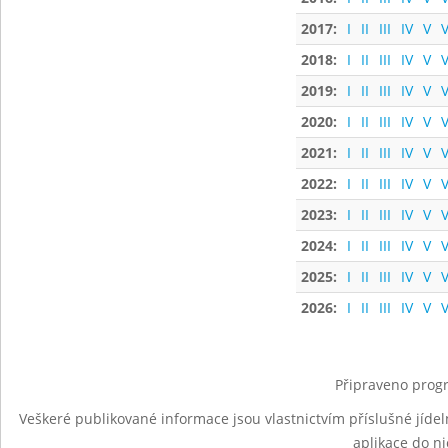
2017:
I
II
III
IV
V
V
2018:
I
II
III
IV
V
V
2019:
I
II
III
IV
V
V
2020:
I
II
III
IV
V
V
2021:
I
II
III
IV
V
V
2022:
I
II
III
IV
V
V
2023:
I
II
III
IV
V
V
2024:
I
II
III
IV
V
V
2025:
I
II
III
IV
V
V
2026:
I
II
III
IV
V
V
Připraveno progr
Veškeré publikované informace jsou vlastnictvím příslušné jídel
aplikace do n