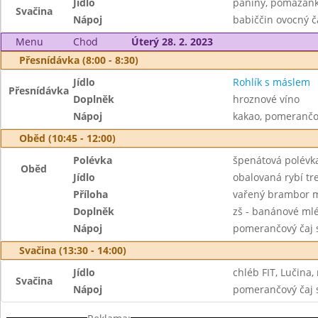
Jídlo
paniny, pomazánk
Svačina
Nápoj
babiččin ovocný č
Menu
Chod
Úterý 28. 2. 2023
Přesnídávka (8:00 - 8:30)
Jídlo
Rohlík s máslem
Přesnídávka
Doplněk
hroznové víno
Nápoj
kakao, pomerančo
Oběd (10:45 - 12:00)
Polévka
špenátová polévk
Oběd
Jídlo
obalovaná rybí tr
Příloha
vařený brambor 
Doplněk
zš - banánové ml
Nápoj
pomerančový čaj 
Svačina (13:30 - 14:00)
Jídlo
chléb FIT, Lučina, 
Svačina
Nápoj
pomerančový čaj 