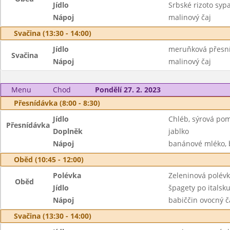
Jídlo
Srbské rizoto sy
Nápoj
malinový čaj
Svačina (13:30 - 14:00)
Jídlo
meruňková přesní
Svačina
Nápoj
malinový čaj
Menu
Chod
Pondělí 27. 2. 2023
Přesnídávka (8:00 - 8:30)
Jídlo
Chléb, sýrová po
Přesnídávka
Doplněk
jablko
Nápoj
banánové mléko, b
Oběd (10:45 - 12:00)
Polévka
Zeleninová polévk
Oběd
Jídlo
špagety po itals
Nápoj
babiččin ovocný č
Svačina (13:30 - 14:00)