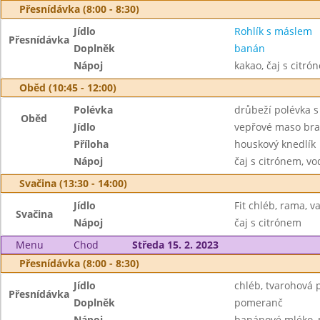
Přesnídávka (8:00 - 8:30)
Jídlo
Rohlík s máslem
Přesnídávka
Doplněk
banán
Nápoj
kakao, čaj s citró
Oběd (10:45 - 12:00)
Polévka
drůbeží polévka 
Oběd
Jídlo
vepřové maso brat
Příloha
houskový knedlík
Nápoj
čaj s citrónem, vo
Svačina (13:30 - 14:00)
Jídlo
Fit chléb, rama, v
Svačina
Nápoj
čaj s citrónem
Menu
Chod
Středa 15. 2. 2023
Přesnídávka (8:00 - 8:30)
Jídlo
chléb, tvarohová 
Přesnídávka
Doplněk
pomeranč
Nápoj
banánové mléko, 