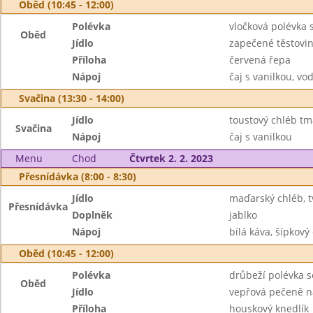
Oběd (10:45 - 12:00)
Polévka
vločková polévka 
Oběd
Jídlo
zapečené těstovi
Příloha
červená řepa
Nápoj
čaj s vanilkou, vo
Svačina (13:30 - 14:00)
Jídlo
toustový chléb tm
Svačina
Nápoj
čaj s vanilkou
Menu
Chod
Čtvrtek 2. 2. 2023
Přesnídávka (8:00 - 8:30)
Jídlo
maďarský chléb, 
Přesnídávka
Doplněk
jablko
Nápoj
bílá káva, šípkový 
Oběd (10:45 - 12:00)
Polévka
drůbeží polévka s
Oběd
Jídlo
vepřová pečeně n
Příloha
houskový knedlík