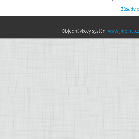
Zásady 
Objednávkový systém
www.jidelna.c