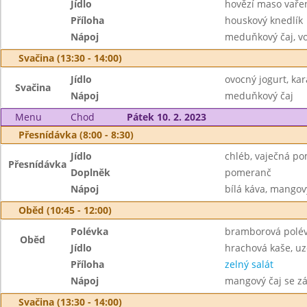
Jídlo
hovězí maso vaře
Příloha
houskový knedlík
Nápoj
meduňkový čaj, v
Svačina (13:30 - 14:00)
Jídlo
ovocný jogurt, ka
Svačina
Nápoj
meduňkový čaj
Menu
Chod
Pátek 10. 2. 2023
Přesnídávka (8:00 - 8:30)
Jídlo
chléb, vaječná p
Přesnídávka
Doplněk
pomeranč
Nápoj
bílá káva, mangov
Oběd (10:45 - 12:00)
Polévka
bramborová polé
Oběd
Jídlo
hrachová kaše, u
Příloha
zelný salát
Nápoj
mangový čaj se z
Svačina (13:30 - 14:00)