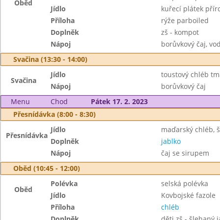
Oběd
Jídlo
kuřecí plátek přír
Příloha
rýže parboiled
Doplněk
zš - kompot
Nápoj
borůvkový čaj, vo
Svačina (13:30 - 14:00)
Jídlo
toustový chléb tm
Svačina
Nápoj
borůvkový čaj
Menu
Chod
Pátek 17. 2. 2023
Přesnídávka (8:00 - 8:30)
Jídlo
maďarský chléb, 
Přesnídávka
Doplněk
jablko
Nápoj
čaj se sirupem
Oběd (10:45 - 12:00)
Polévka
selská polévka
Oběd
Jídlo
Kovbojské fazole
Příloha
chléb
Doplněk
děti zš - šlehaný 