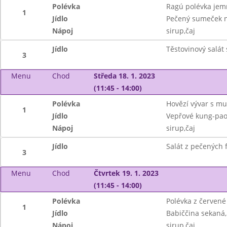
Polévka
Ragú polévka jem
1
Jídlo
Pečený sumeček 
Nápoj
sirup,čaj
Jídlo
Těstovinový salá
3
Menu
Chod
Středa 18. 1. 2023
(11:45 - 14:00)
Polévka
Hovězí vývar s mu
1
Jídlo
Vepřové kung-pao
Nápoj
sirup,čaj
Jídlo
Salát z pečených 
3
Menu
Chod
Čtvrtek 19. 1. 2023
(11:45 - 14:00)
Polévka
Polévka z červené
1
Jídlo
Babiččina sekaná
Nápoj
sirup,čaj