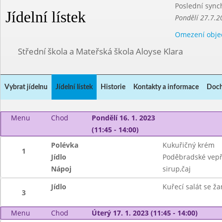
Poslední sync
Jídelní lístek
Pondělí 27.7.2
Omezení obje
Střední škola a Mateřská škola Aloyse Klara
Vybrat jídelnu
Jídelní lístek
Historie
Kontakty a informace
Doch
Menu
Chod
Pondělí 16. 1. 2023
(11:45 - 14:00)
Polévka
Kukuřičný krém
1
Jídlo
Poděbradské vepř
Nápoj
sirup,čaj
Jídlo
Kuřecí salát se ž
3
Menu
Chod
Úterý 17. 1. 2023 (11:45 - 14:00)