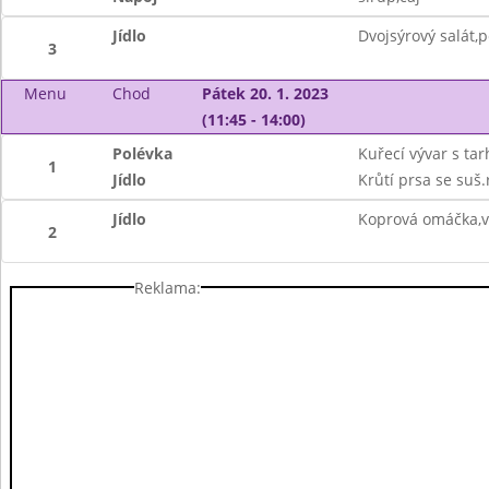
Jídlo
Dvojsýrový salát,p
3
Menu
Chod
Pátek 20. 1. 2023
(11:45 - 14:00)
Polévka
Kuřecí vývar s ta
1
Jídlo
Krůtí prsa se suš.
Jídlo
Koprová omáčka,v
2
Reklama: