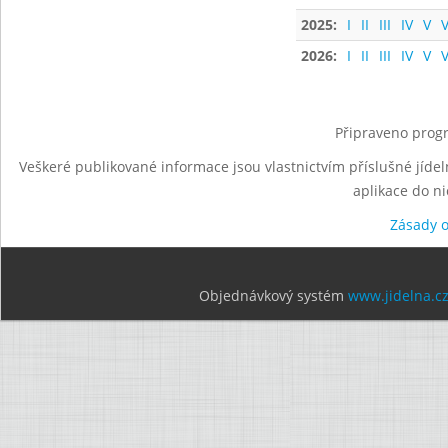
2025:
I
II
III
IV
V
V
2026:
I
II
III
IV
V
V
Připraveno progr
Veškeré publikované informace jsou vlastnictvím příslušné jídel
aplikace do n
Zásady 
Objednávkový systém
www.jidelna.c