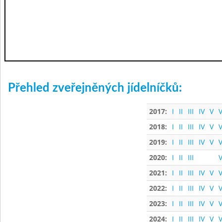
Přehled zveřejněných jídelníčků:
2017:
I
II
III
IV
V
V
2018:
I
II
III
IV
V
V
2019:
I
II
III
IV
V
V
2020:
I
II
III
V
2021:
I
II
III
IV
V
V
2022:
I
II
III
IV
V
V
2023:
I
II
III
IV
V
V
2024:
I
II
III
IV
V
V