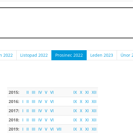
en 2022
Listopad 2022
Prosinec 2022
Leden 2023
Únor 
2015:
II
III
IV
V
VI
IX
X
XI
XII
2016:
I
II
III
IV
V
VI
IX
X
XI
XII
2017:
I
II
III
IV
V
VI
IX
X
XI
XII
2018:
I
II
III
IV
V
VI
IX
X
XI
XII
2019:
I
II
III
IV
V
VI
VII
IX
X
XI
XII