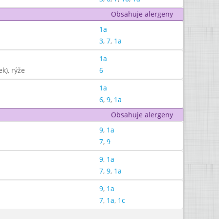
Obsahuje alergeny
1a
3
,
7
,
1a
1a
k), rýže
6
1a
6
,
9
,
1a
Obsahuje alergeny
9
,
1a
7
,
9
9
,
1a
7
,
9
,
1a
9
,
1a
7
,
1a
,
1c