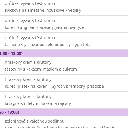
drůbeží vývar s těstovinou
svíčková na smetaně, houskové knedlíky
drůbeží vývar s těstovinou
kuřecí kung pao s arašídy, jasmínová rýže
drůbeží vývar s těstovinou
tarhoňa s grilovanou zeleninou, sýr typu feta
1:30 - 13:00)
hráškový krém s krutony
těstoviny s kakaem, máslem a cukrem
hráškový krém s krutony
kuřecí plátek na koření "Gyros", brambory, přízdoba
hráškový krém s krutony
lasagne s mletým masem a rajčaty
30 - 13:00)
zeleninová s vaječnou sedlinou
rybí karbanátek, šťouchané brambory s cibulkou, přízdoba