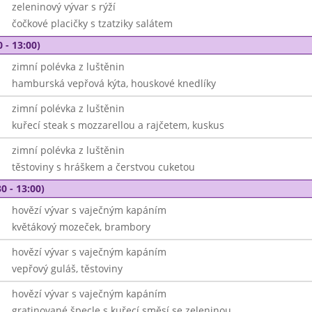
zeleninový vývar s rýží
čočkové placičky s tzatziky salátem
 - 13:00)
zimní polévka z luštěnin
hamburská vepřová kýta, houskové knedlíky
zimní polévka z luštěnin
kuřecí steak s mozzarellou a rajčetem, kuskus
zimní polévka z luštěnin
těstoviny s hráškem a čerstvou cuketou
0 - 13:00)
hovězí vývar s vaječným kapáním
květákový mozeček, brambory
hovězí vývar s vaječným kapáním
vepřový guláš, těstoviny
hovězí vývar s vaječným kapáním
gratinované špecle s kuřecí směsí se zeleninou