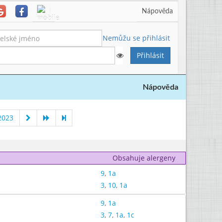
Nápověda
Nemůžu se přihlásit
Nápověda
2023
Obsahuje alergeny
9
,
1a
3
,
10
,
1a
9
,
1a
3
,
7
,
1a
,
1c