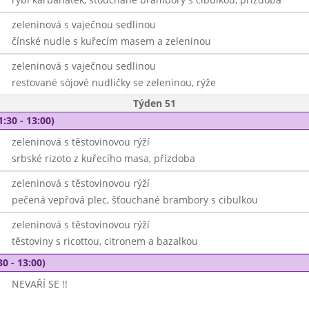
zeleninová s vaječnou sedlinou
čínské nudle s kuřecím masem a zeleninou
zeleninová s vaječnou sedlinou
restované sójové nudličky se zeleninou, rýže
Týden 51
1:30 - 13:00)
zeleninová s těstovinovou rýží
srbské rizoto z kuřecího masa, přízdoba
zeleninová s těstovinovou rýží
pečená vepřová plec, šťouchané brambory s cibulkou
zeleninová s těstovinovou rýží
těstoviny s ricottou, citronem a bazalkou
30 - 13:00)
NEVAŘÍ SE !!