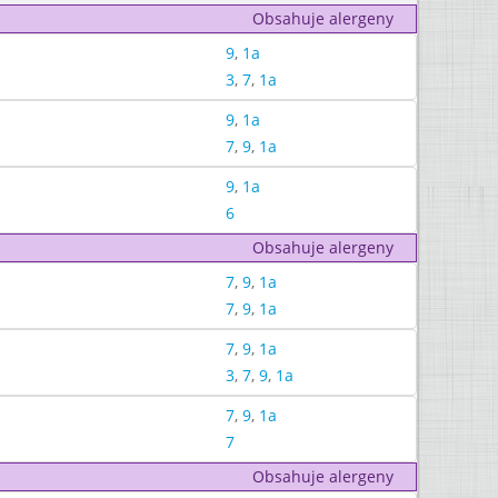
Obsahuje alergeny
9
,
1a
3
,
7
,
1a
9
,
1a
7
,
9
,
1a
9
,
1a
6
Obsahuje alergeny
7
,
9
,
1a
7
,
9
,
1a
7
,
9
,
1a
3
,
7
,
9
,
1a
7
,
9
,
1a
7
Obsahuje alergeny