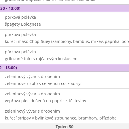
30 - 13:00)
pórková polévka
špagety Bolognese
pórková polévka
kuřecí maso Chop-Suey (žampiony, bambus, mrkev, paprika, póre
pórková polévka
grilované tofu s rajčatovým kuskusem
0 - 13:00)
zeleninový vývar s drobením
zeleninové rizoto s červenou čočkou, sýr
zeleninový vývar s drobením
vepřová plec dušená na paprice, těstoviny
zeleninový vývar s drobením
kuřecí stripsy v bylinkové strouhance, brambory, přízdoba
Týden 50