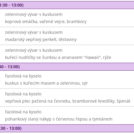
1:30 - 13:00)
zeleninový vývar s kuskusem
koprová omáčka, vařené vejce, brambory
zeleninový vývar s kuskusem
maďarský vepřový perkelt, těstoviny
zeleninový vývar s kuskusem
kuřecí nudličky se šunkou a ananasem "Hawaii", rýže
30 - 13:00)
fazolová na kyselo
kuskus s kuřecím masem a zeleninou, sýr
fazolová na kyselo
vepřová plec pečená na česneku, bramborové knedlíky, špenát
fazolová na kyselo
pohankový slaný nákyp s červenou řepou a tymiánem
30 - 13:00)