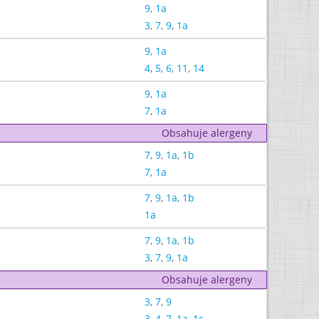
9
,
1a
3
,
7
,
9
,
1a
9
,
1a
4
,
5
,
6
,
11
,
14
9
,
1a
7
,
1a
Obsahuje alergeny
7
,
9
,
1a
,
1b
7
,
1a
7
,
9
,
1a
,
1b
1a
7
,
9
,
1a
,
1b
3
,
7
,
9
,
1a
Obsahuje alergeny
3
,
7
,
9
3
,
4
,
7
,
1a
,
1c