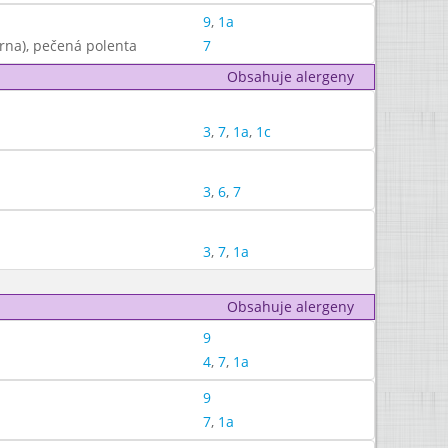
9
,
1a
izrna), pečená polenta
7
Obsahuje alergeny
3
,
7
,
1a
,
1c
3
,
6
,
7
3
,
7
,
1a
Obsahuje alergeny
9
4
,
7
,
1a
9
7
,
1a