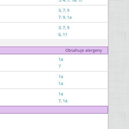
3
,
7
,
9
7
,
9
,
1a
3
,
7
,
9
6
,
11
Obsahuje alergeny
1a
7
1a
1a
1a
7
,
1a