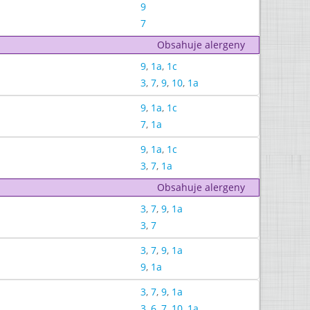
9
7
Obsahuje alergeny
9
,
1a
,
1c
3
,
7
,
9
,
10
,
1a
9
,
1a
,
1c
7
,
1a
9
,
1a
,
1c
3
,
7
,
1a
Obsahuje alergeny
3
,
7
,
9
,
1a
3
,
7
3
,
7
,
9
,
1a
9
,
1a
3
,
7
,
9
,
1a
3
,
6
,
7
,
10
,
1a