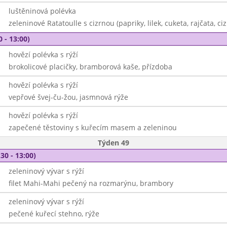
luštěninová polévka
zeleninové Ratatoulle s cizrnou (papriky, lilek, cuketa, rajčata, c
0 - 13:00)
hovězí polévka s rýží
brokolicové placičky, bramborová kaše, přízdoba
hovězí polévka s rýží
vepřové švej-ču-žou, jasmnová rýže
hovězí polévka s rýží
zapečené těstoviny s kuřecím masem a zeleninou
Týden 49
30 - 13:00)
zeleninový vývar s rýží
filet Mahi-Mahi pečený na rozmarýnu, brambory
zeleninový vývar s rýží
pečené kuřecí stehno, rýže