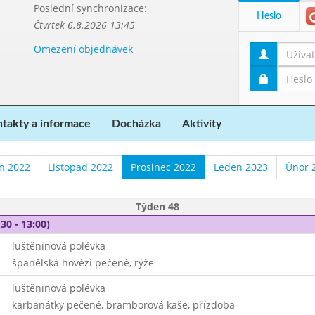
Poslední synchronizace:
Heslo
Čtvrtek 6.8.2026 13:45
Omezení objednávek
takty a informace
Docházka
Aktivity
en 2022
Listopad 2022
Prosinec 2022
Leden 2023
Únor 
Týden 48
30 - 13:00)
luštěninová polévka
španělská hovězí pečeně, rýže
luštěninová polévka
karbanátky pečené, bramborová kaše, přízdoba