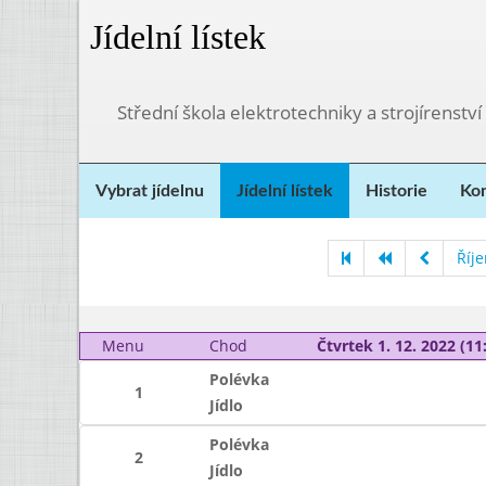
Jídelní lístek
Střední škola elektrotechniky a strojírenství
Vybrat jídelnu
Jídelní lístek
Historie
Kon
Říj
Menu
Chod
Čtvrtek 1. 12. 2022 (11:
Polévka
1
Jídlo
Polévka
2
Jídlo