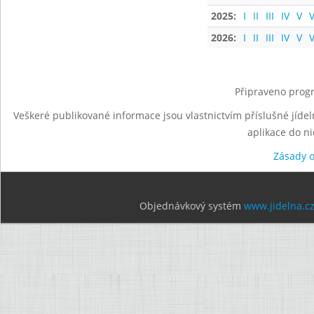
2025:
I
II
III
IV
V
V
2026:
I
II
III
IV
V
V
Připraveno progr
Veškeré publikované informace jsou vlastnictvím příslušné jídel
aplikace do n
Zásady 
Objednávkový systém
www.jidelna.c