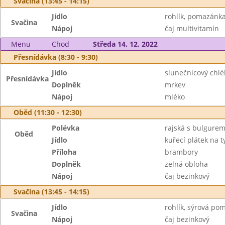
Svačina (13:45 - 14:15)
Jídlo
rohlík, pomazánka
Svačina
Nápoj
čaj multivitamín
Menu
Chod
Středa 14. 12. 2022
Přesnídávka (8:30 - 9:30)
Jídlo
slunečnicový chlé
Přesnídávka
Doplněk
mrkev
Nápoj
mléko
Oběd (11:30 - 12:30)
Polévka
rajská s bulgure
Oběd
Jídlo
kuřecí plátek na 
Příloha
brambory
Doplněk
zelná obloha
Nápoj
čaj bezinkový
Svačina (13:45 - 14:15)
Jídlo
rohlík, sýrová po
Svačina
Nápoj
čaj bezinkový