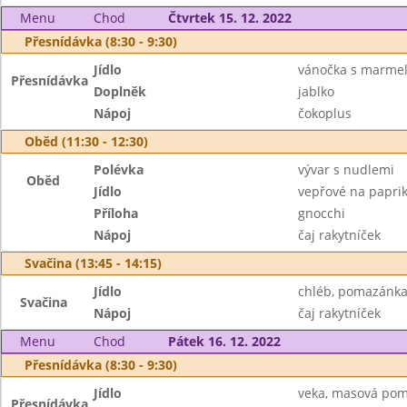
Menu
Chod
Čtvrtek 15. 12. 2022
Přesnídávka (8:30 - 9:30)
Jídlo
vánočka s marme
Přesnídávka
Doplněk
jablko
Nápoj
čokoplus
Oběd (11:30 - 12:30)
Polévka
vývar s nudlemi
Oběd
Jídlo
vepřové na papri
Příloha
gnocchi
Nápoj
čaj rakytníček
Svačina (13:45 - 14:15)
Jídlo
chléb, pomazánka
Svačina
Nápoj
čaj rakytníček
Menu
Chod
Pátek 16. 12. 2022
Přesnídávka (8:30 - 9:30)
Jídlo
veka, masová po
Přesnídávka