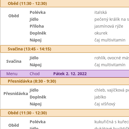
Oběd (11:30 - 12:30)
Polévka
italská
Oběd
Jídlo
pečený králík na 
Příloha
jasmínová rýže
Doplněk
okurek
Nápoj
čaj multivitamin
Svačina (13:45 - 14:15)
Jídlo
rohlík, ovocné má
Svačina
Nápoj
čaj multivitamín
Menu
Chod
Pátek 2. 12. 2022
Přesnídávka (8:30 - 9:30)
Jídlo
chleb, vajíčková
Přesnídávka
Doplněk
jablko
Nápoj
čaj višňový
Oběd (11:30 - 12:30)
Polévka
kukuřičná s kuře
Oběd
Jídlo
dukátové buchtič