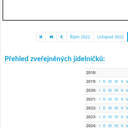
Říjen 2022
Listopad 2022
Přehled zveřejněných jídelníčků:
2018:
2019:
I
II
III
IV
V
V
2020:
I
II
III
IV
V
V
2021:
I
II
III
IV
V
V
2022:
I
II
III
IV
V
V
2023:
I
II
III
IV
V
V
2024:
I
II
III
IV
V
V