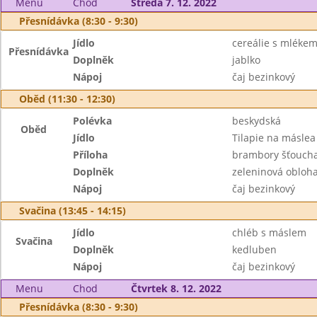
Menu
Chod
Středa 7. 12. 2022
Přesnídávka (8:30 - 9:30)
Jídlo
cereálie s mléke
Přesnídávka
Doplněk
jablko
Nápoj
čaj bezinkový
Oběd (11:30 - 12:30)
Polévka
beskydská
Oběd
Jídlo
Tilapie na másle
Příloha
brambory šťouch
Doplněk
zeleninová obloh
Nápoj
čaj bezinkový
Svačina (13:45 - 14:15)
Jídlo
chléb s máslem
Svačina
Doplněk
kedluben
Nápoj
čaj bezinkový
Menu
Chod
Čtvrtek 8. 12. 2022
Přesnídávka (8:30 - 9:30)