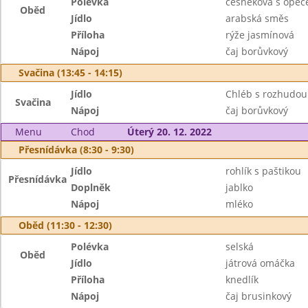
Polévka
česneková s ope
Oběd
Jídlo
arabská směs
Příloha
rýže jasmínová
Nápoj
čaj borůvkový
Svačina (13:45 - 14:15)
Jídlo
Chléb s rozhudou
Svačina
Nápoj
čaj borůvkový
Menu
Chod
Úterý 20. 12. 2022
Přesnídávka (8:30 - 9:30)
Jídlo
rohlík s paštikou
Přesnídávka
Doplněk
jablko
Nápoj
mléko
Oběd (11:30 - 12:30)
Polévka
selská
Oběd
Jídlo
játrová omáčka
Příloha
knedlík
Nápoj
čaj brusinkový