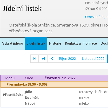
Poslední sync
Jídelní lístek
Středa 5.8.202
Omezení obje
Mateřská škola Strážnice, Smetanova 1539, okres Ho
příspěvková organizace
Vybrat jídelnu
Jídelní lístek
Historie
Kontakty a informace
Doch
Říjen 2022
Listopad 2022
Menu
Chod
Čtvrtek 1. 12. 2022
Přesnídávka (8:30 - 9:30)
Jídlo
toustový chléb, 
Přesnídávka
Doplněk
mrkev
Nápoj
mléko