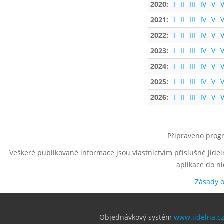
2020:
I
II
III
IV
V
V
2021:
I
II
III
IV
V
V
2022:
I
II
III
IV
V
V
2023:
I
II
III
IV
V
V
2024:
I
II
III
IV
V
V
2025:
I
II
III
IV
V
V
2026:
I
II
III
IV
V
V
Připraveno progr
Veškeré publikované informace jsou vlastnictvím příslušné jídel
aplikace do n
Zásady 
Objednávkový systém
www.jidelna.c