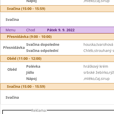
Nápoj
,mléko,čaj,sirup
Svačina (15:00 - 15:59)
Svačina
Menu
Chod
Pátek 9. 9. 2022
Přesnídávka (9:00 - 10:00)
Svačina dopoledne
houska,tvarohová
Přesnídávka
Svačina odpolední
Chléb,strouhaný s
Oběd (11:00 - 12:00)
Polévka
hráškový krém
Oběd
Jídlo
srbské žebírko,rý
Nápoj
,mléko,čaj,sirup
Svačina (15:00 - 15:59)
Svačina
Reklama: