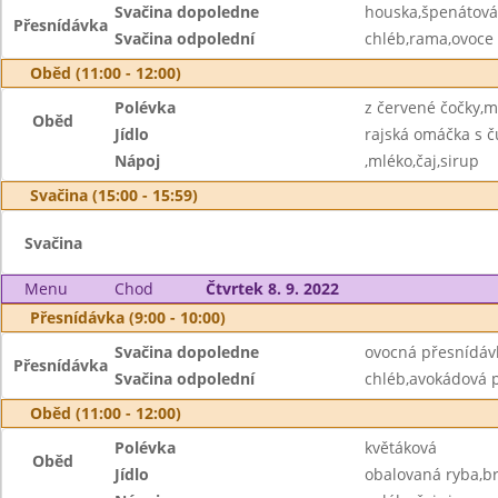
Svačina dopoledne
houska,špenátová
Přesnídávka
Svačina odpolední
chléb,rama,ovoce
Oběd (11:00 - 12:00)
Polévka
z červené čočky,
Oběd
Jídlo
rajská omáčka s ču
Nápoj
,mléko,čaj,sirup
Svačina (15:00 - 15:59)
Svačina
Menu
Chod
Čtvrtek 8. 9. 2022
Přesnídávka (9:00 - 10:00)
Svačina dopoledne
ovocná přesnídáv
Přesnídávka
Svačina odpolední
chléb,avokádová 
Oběd (11:00 - 12:00)
Polévka
květáková
Oběd
Jídlo
obalovaná ryba,br