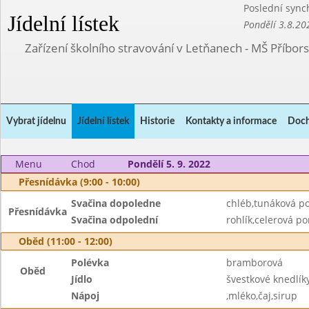
Poslední sync
Jídelní lístek
Pondělí 3.8.20
Zařízení školního stravování v Letňanech - MŠ Příbor
Vybrat jídelnu
Jídelní lístek
Historie
Kontakty a informace
Doch
Menu
Chod
Pondělí 5. 9. 2022
Přesnídávka (9:00 - 10:00)
Svačina dopoledne
chléb,tunáková p
Přesnídávka
Svačina odpolední
rohlík,celerová p
Oběd (11:00 - 12:00)
Polévka
bramborová
Oběd
Jídlo
švestkové knedlí
Nápoj
,mléko,čaj,sirup