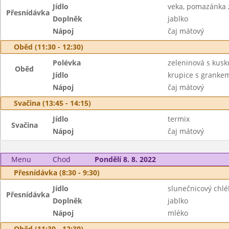
Jídlo
veka, pomazánka 
Přesnídávka
Doplněk
jablko
Nápoj
čaj mátový
Oběd (11:30 - 12:30)
Polévka
zeleninová s kus
Oběd
Jídlo
krupice s granke
Nápoj
čaj mátový
Svačina (13:45 - 14:15)
Jídlo
termix
Svačina
Nápoj
čaj mátový
Menu
Chod
Pondělí 8. 8. 2022
Přesnídávka (8:30 - 9:30)
Jídlo
slunečnicový chlé
Přesnídávka
Doplněk
jablko
Nápoj
mléko
Oběd (11:30 - 12:30)