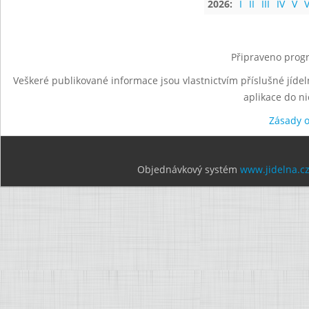
2026:
I
II
III
IV
V
V
Připraveno progr
Veškeré publikované informace jsou vlastnictvím příslušné jídel
aplikace do n
Zásady 
Objednávkový systém
www.jidelna.c