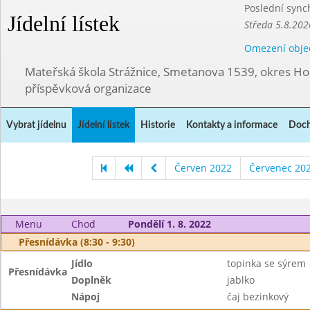
Poslední sync
Jídelní lístek
Středa 5.8.202
Omezení obje
Mateřská škola Strážnice, Smetanova 1539, okres Ho
příspěvková organizace
Vybrat jídelnu
Jídelní lístek
Historie
Kontakty a informace
Doch
Červen 2022
Červenec 20
Menu
Chod
Pondělí 1. 8. 2022
Přesnídávka (8:30 - 9:30)
Jídlo
topinka se sýrem
Přesnídávka
Doplněk
jablko
Nápoj
čaj bezinkový