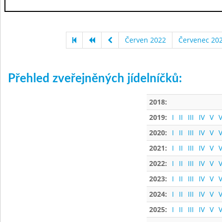
Červen 2022
Červenec 20
Přehled zveřejněných jídelníčků:
2018:
2019:
I
II
III
IV
V
V
2020:
I
II
III
IV
V
V
2021:
I
II
III
IV
V
V
2022:
I
II
III
IV
V
V
2023:
I
II
III
IV
V
V
2024:
I
II
III
IV
V
V
2025:
I
II
III
IV
V
V