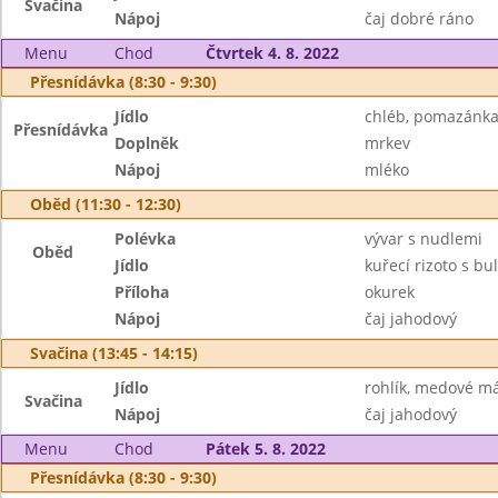
Svačina
Nápoj
čaj dobré ráno
Menu
Chod
Čtvrtek 4. 8. 2022
Přesnídávka (8:30 - 9:30)
Jídlo
chléb, pomazánka
Přesnídávka
Doplněk
mrkev
Nápoj
mléko
Oběd (11:30 - 12:30)
Polévka
vývar s nudlemi
Oběd
Jídlo
kuřecí rizoto s b
Příloha
okurek
Nápoj
čaj jahodový
Svačina (13:45 - 14:15)
Jídlo
rohlík, medové m
Svačina
Nápoj
čaj jahodový
Menu
Chod
Pátek 5. 8. 2022
Přesnídávka (8:30 - 9:30)