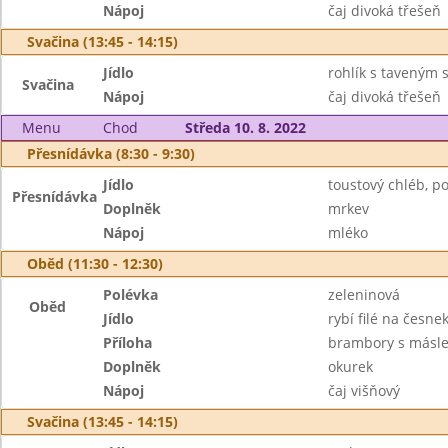
Nápoj
čaj divoká třešeň
Svačina (13:45 - 14:15)
Jídlo
rohlík s taveným 
Svačina
Nápoj
čaj divoká třešeň
Menu
Chod
Středa 10. 8. 2022
Přesnídávka (8:30 - 9:30)
Jídlo
toustový chléb, 
Přesnídávka
Doplněk
mrkev
Nápoj
mléko
Oběd (11:30 - 12:30)
Polévka
zeleninová
Oběd
Jídlo
rybí filé na česne
Příloha
brambory s másl
Doplněk
okurek
Nápoj
čaj višňový
Svačina (13:45 - 14:15)