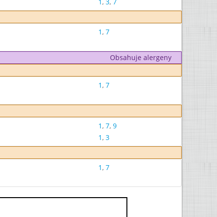
1
,
3
,
7
1
,
7
Obsahuje alergeny
1
,
7
1
,
7
,
9
1
,
3
1
,
7