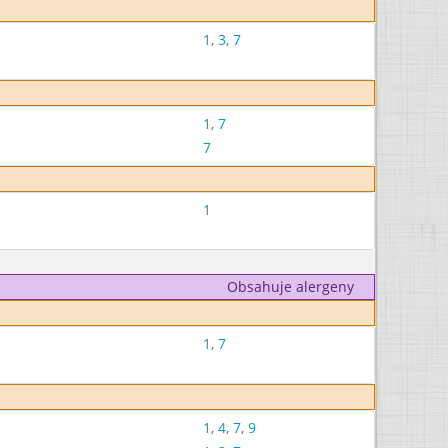
1
,
3
,
7
1
,
7
7
1
Obsahuje alergeny
1
,
7
1
,
4
,
7
,
9