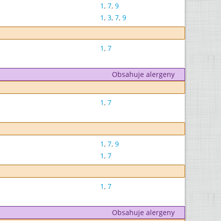
1
,
7
,
9
1
,
3
,
7
,
9
1
,
7
Obsahuje alergeny
1
,
7
1
,
7
,
9
1
,
7
1
,
7
Obsahuje alergeny