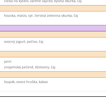
čočka na kyselo, vařené vajíčko, kyselá okurka, čaj
houska, máslo, sýr, čerstvá zelenina okurka, čaj
ovocný jogurt, pečivo, čaj
jarní
znojemská pečeně, těstoviny, čaj
loupák, ovoce hruška, kakao