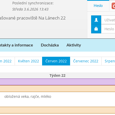
Poslední synchronizace:
Heslo
Středa 3.6.2026 13:43
etašované pracoviště Na Lánech 22
takty a informace
Docházka
Aktivity
n 2022
Květen 2022
Červen 2022
Červenec 2022
Srpen
Týden 22
obložená veka, rajče, mléko