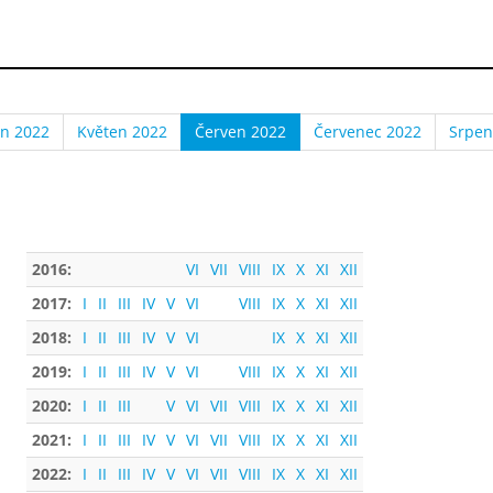
n 2022
Květen 2022
Červen 2022
Červenec 2022
Srpen
2016:
VI
VII
VIII
IX
X
XI
XII
2017:
I
II
III
IV
V
VI
VIII
IX
X
XI
XII
2018:
I
II
III
IV
V
VI
IX
X
XI
XII
2019:
I
II
III
IV
V
VI
VIII
IX
X
XI
XII
2020:
I
II
III
V
VI
VII
VIII
IX
X
XI
XII
2021:
I
II
III
IV
V
VI
VII
VIII
IX
X
XI
XII
2022:
I
II
III
IV
V
VI
VII
VIII
IX
X
XI
XII