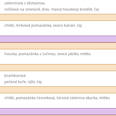
zeleninová s těstovinou
svíčková na smetaně, (hov. maso) houskový knedlík, čaj
chléb, mrkvová pomazánka, ovoce banán, čaj
houska, pomazánka s lučinou, ovoce jablko, mléko
bramborová
pečené kuře, rýže, čaj
chléb, pomazánka česneková, čerstvá zelenina okurka, mléko