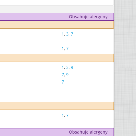
Obsahuje alergeny
1
,
3
,
7
1
,
7
1
,
3
,
9
7
,
9
7
1
,
7
Obsahuje alergeny