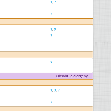
1
,
7
7
1
,
9
1
7
Obsahuje alergeny
1
,
3
,
7
7