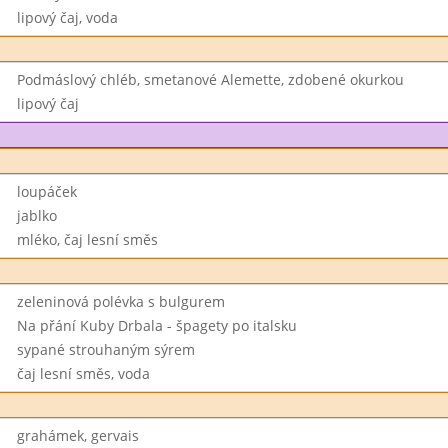
lipový čaj, voda
Podmáslový chléb, smetanové Alemette, zdobené okurkou
lipový čaj
loupáček
jablko
mléko, čaj lesní směs
zeleninová polévka s bulgurem
Na přání Kuby Drbala - špagety po italsku
sypané strouhaným sýrem
čaj lesní směs, voda
grahámek, gervais