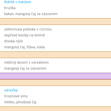
Rohlík s máslem
hruška
kakao, mangový čaj se zázvorem
zeleninová polévka s cizrnou
vepřové kostky na kmíně
divoká rýže
mangový čaj, šťáva, voda
mléčný desert s cereáliemi
mangový čaj se zázvorem
vánočka
hroznové víno
mléko, jahodový čaj