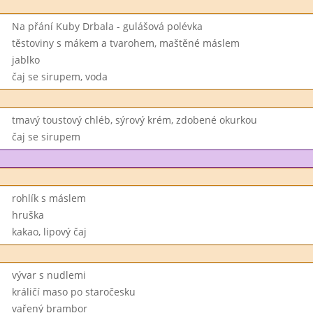
Na přání Kuby Drbala - gulášová polévka
těstoviny s mákem a tvarohem, maštěné máslem
jablko
čaj se sirupem, voda
tmavý toustový chléb, sýrový krém, zdobené okurkou
čaj se sirupem
rohlík s máslem
hruška
kakao, lipový čaj
vývar s nudlemi
králičí maso po staročesku
vařený brambor