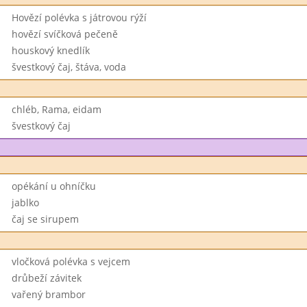
Hovězí polévka s játrovou rýží
hovězí svíčková pečeně
houskový knedlík
švestkový čaj, štáva, voda
chléb, Rama, eidam
švestkový čaj
opékání u ohníčku
jablko
čaj se sirupem
vločková polévka s vejcem
drůbeží závitek
vařený brambor