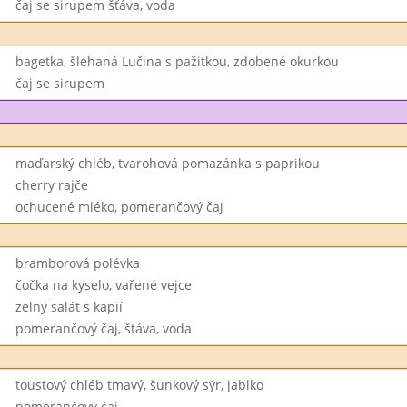
čaj se sirupem šťáva, voda
bagetka, šlehaná Lučina s pažitkou, zdobené okurkou
čaj se sirupem
maďarský chléb, tvarohová pomazánka s paprikou
cherry rajče
ochucené mléko, pomerančový čaj
bramborová polévka
čočka na kyselo, vařené vejce
zelný salát s kapií
pomerančový čaj, štáva, voda
toustový chléb tmavý, šunkový sýr, jablko
pomerančový čaj