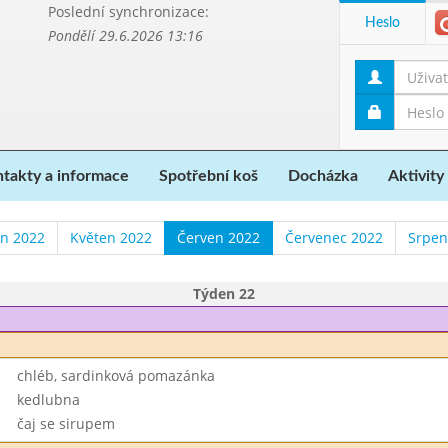
Poslední synchronizace:
Heslo
Pondělí 29.6.2026 13:16
takty a informace
Spotřební koš
Docházka
Aktivity
n 2022
Květen 2022
Červen 2022
Červenec 2022
Srpen
Týden 22
chléb, sardinková pomazánka
kedlubna
čaj se sirupem