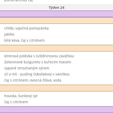
Týden 24
chléb, vaječná pomazánka
jablko
bílá káva, čaj s citrónem
kmínová polévka s luštěninovou zavářkou
Zeleninové bulgureto s kuřecím masem
sypané strouhaným sýrem
zš a mš - puding čokoládový s vanilkou
čaj s citrónem, ovocná šťáva, voda
houska, šunkový sýr
čaj s citrónem