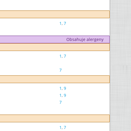
1
,
7
Obsahuje alergeny
1
,
7
7
1
,
9
1
,
9
7
1
,
7