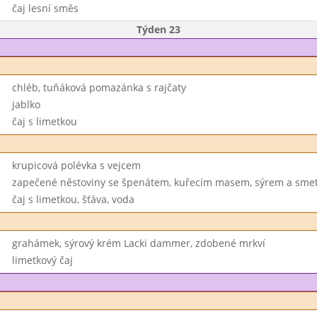
čaj lesní směs
Týden 23
chléb, tuňáková pomazánka s rajčaty
jablko
čaj s limetkou
krupicová polévka s vejcem
zapečené něstoviny se špenátem, kuřecím masem, sýrem a sme
čaj s limetkou, šťáva, voda
grahámek, sýrový krém Lacki dammer, zdobené mrkví
limetkový čaj