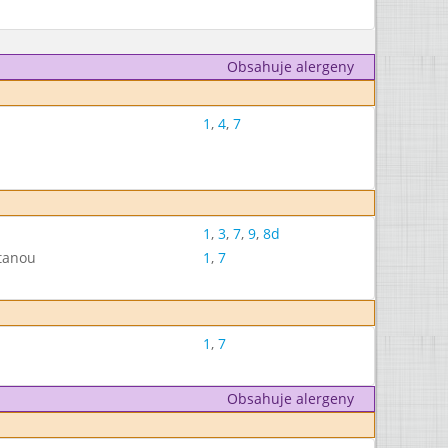
Obsahuje alergeny
1
,
4
,
7
1
,
3
,
7
,
9
,
8d
tanou
1
,
7
1
,
7
Obsahuje alergeny