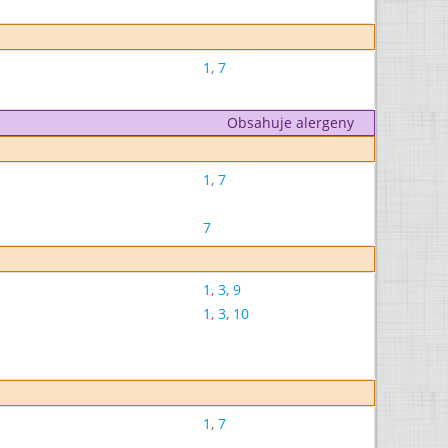
1
,
7
Obsahuje alergeny
1
,
7
7
1
,
3
,
9
1
,
3
,
10
1
,
7