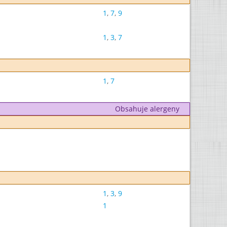
1
,
7
,
9
1
,
3
,
7
1
,
7
Obsahuje alergeny
1
,
3
,
9
1