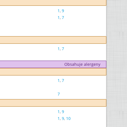
1
,
9
1
,
7
1
,
7
Obsahuje alergeny
1
,
7
7
1
,
9
1
,
9
,
10