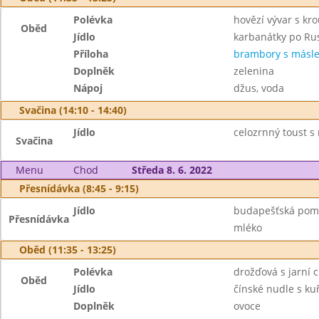
Polévka
hovězí vývar s kr
Oběd
Jídlo
karbanátky po Ru
Příloha
brambory s másl
Doplněk
zelenina
Nápoj
džus, voda
Svačina (14:10 - 14:40)
Jídlo
celozrnný toust s
Svačina
Menu
Chod
Středa 8. 6. 2022
Přesnídávka (8:45 - 9:15)
Jídlo
budapešťská poma
Přesnídávka
mléko
Oběd (11:35 - 13:25)
Polévka
drožďová s jarní 
Oběd
Jídlo
čínské nudle s k
Doplněk
ovoce