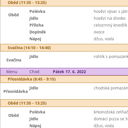
Oběd (11:35 - 13:25)
Polévka
hovězí vývar s já
Oběd
Jídlo
hovězí na divoko
Příloha
celozrnný knedlík
Doplněk
ovoce
Nápoj
džus, voda
Svačina (14:10 - 14:40)
Jídlo
rohlík s pomazán
Svačina
Menu
Chod
Pátek 17. 6. 2022
Přesnídávka (8:45 - 9:15)
Jídlo
chodská pomazánk
Přesnídávka
Oběd (11:35 - 13:25)
Polévka
krkonošská zelňa
Oběd
Jídlo
domácí pizza se 
Nápoj
džus, voda