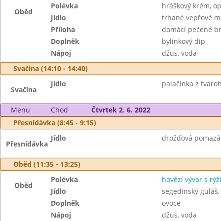
Polévka
hráškový krém, o
Oběd
Jídlo
trhané vepřové m
Příloha
domácí pečené b
Doplněk
bylinkový dip
Nápoj
džus, voda
Svačina (14:10 - 14:40)
Jídlo
palačinka z tvaro
Svačina
Menu
Chod
Čtvrtek 2. 6. 2022
Přesnídávka (8:45 - 9:15)
Jídlo
drožďová pomazán
Přesnídávka
Oběd (11:35 - 13:25)
Polévka
hovězí vývar s rý
Oběd
Jídlo
segedinský guláš,
Doplněk
ovoce
Nápoj
džus, voda