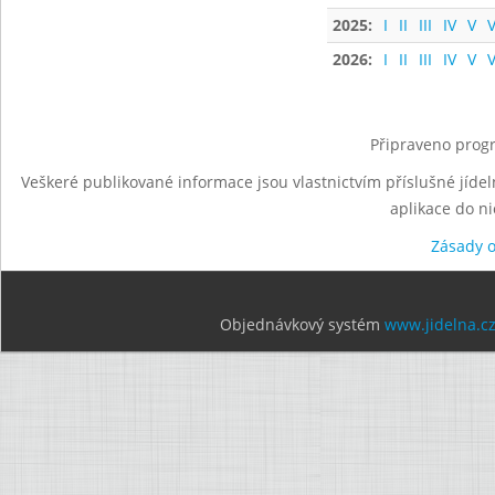
2025:
I
II
III
IV
V
V
2026:
I
II
III
IV
V
V
Připraveno progr
Veškeré publikované informace jsou vlastnictvím příslušné jídel
aplikace do n
Zásady 
Objednávkový systém
www.jidelna.c