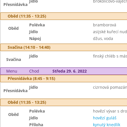
Jídlo
brokolicovo-vaječ
Přesnídávka
Oběd (11:35 - 13:25)
Polévka
bramborová
Oběd
Jídlo
asijské kuřecí nud
Nápoj
džus, voda
Svačina (14:10 - 14:40)
Jídlo
finský chléb s más
Svačina
Menu
Chod
Středa 29. 6. 2022
Přesnídávka (8:45 - 9:15)
Jídlo
cizrnová pomazánk
Přesnídávka
Oběd (11:35 - 13:25)
Polévka
hovězí vývar s d
Oběd
Jídlo
hovězí guláš
Příloha
kynutý knedlík