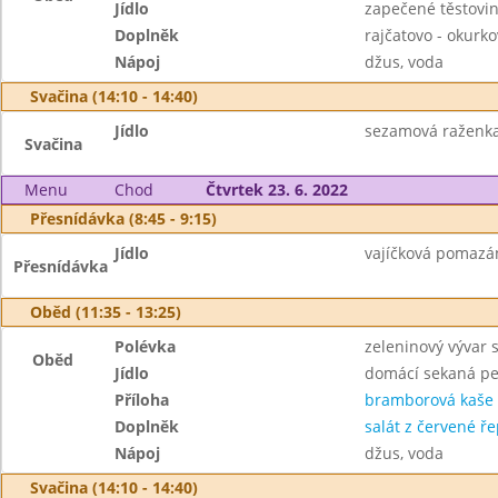
Jídlo
zapečené těstovi
Doplněk
rajčatovo - okurko
Nápoj
džus, voda
Svačina (14:10 - 14:40)
Jídlo
sezamová raženka,
Svačina
Menu
Chod
Čtvrtek 23. 6. 2022
Přesnídávka (8:45 - 9:15)
Jídlo
vajíčková pomazán
Přesnídávka
Oběd (11:35 - 13:25)
Polévka
zeleninový vývar 
Oběd
Jídlo
domácí sekaná p
Příloha
bramborová kaše
Doplněk
salát z červené ř
Nápoj
džus, voda
Svačina (14:10 - 14:40)