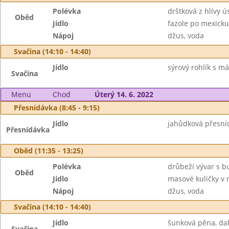
Polévka
drštková z hlívy ú
Oběd
Jídlo
fazole po mexicku
Nápoj
džus, voda
Svačina (14:10 - 14:40)
Jídlo
sýrový rohlík s má
Svačina
Menu
Chod
Úterý 14. 6. 2022
Přesnídávka (8:45 - 9:15)
Jídlo
jahůdková přesníd
Přesnídávka
Oběd (11:35 - 13:25)
Polévka
drůbeží vývar s 
Oběd
Jídlo
masové kuličky v 
Nápoj
džus, voda
Svačina (14:10 - 14:40)
Jídlo
šunková pěna, dal
Svačina