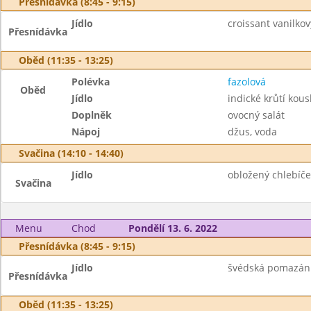
Přesnídávka (8:45 - 9:15)
Jídlo
croissant vanilkový
Přesnídávka
Oběd (11:35 - 13:25)
Polévka
fazolová
Oběd
Jídlo
indické krůtí kousk
Doplněk
ovocný salát
Nápoj
džus, voda
Svačina (14:10 - 14:40)
Jídlo
obložený chlebíček
Svačina
Menu
Chod
Pondělí 13. 6. 2022
Přesnídávka (8:45 - 9:15)
Jídlo
švédská pomazánka
Přesnídávka
Oběd (11:35 - 13:25)