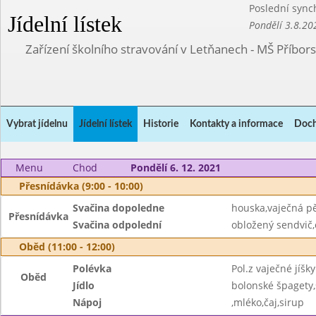
Poslední sync
Jídelní lístek
Pondělí 3.8.20
Zařízení školního stravování v Letňanech - MŠ Příbor
Vybrat jídelnu
Jídelní lístek
Historie
Kontakty a informace
Doch
Menu
Chod
Pondělí 6. 12. 2021
Přesnídávka (9:00 - 10:00)
Svačina dopoledne
houska,vaječná pě
Přesnídávka
Svačina odpolední
obložený sendvič,
Oběd (11:00 - 12:00)
Polévka
Pol.z vaječné jíšky
Oběd
Jídlo
bolonské špagety,
Nápoj
,mléko,čaj,sirup