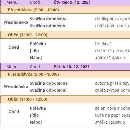
Menu
Chod
Čtvrtek 9. 12. 2021
Přesnídávka (9:00 - 10:00)
Svačina dopoledne
rohlík,pom.z tvar
Přesnídávka
Svačina odpolední
chléb,pomazánka
Oběd (11:00 - 12:00)
Polévka
hrstková
Oběd
Jídlo
cikánská pečeně,r
Nápoj
,mléko,čaj,sirup
Menu
Chod
Pátek 10. 12. 2021
Přesnídávka (9:00 - 10:00)
Svačina dopoledne
ovocná přesnídáv
Přesnídávka
Svačina odpolední
chléb,sýrová pom
Oběd (11:00 - 12:00)
Polévka
zeleninová s poh
Oběd
Jídlo
kuře na paprice,t
Nápoj
,mléko,čaj,sirup