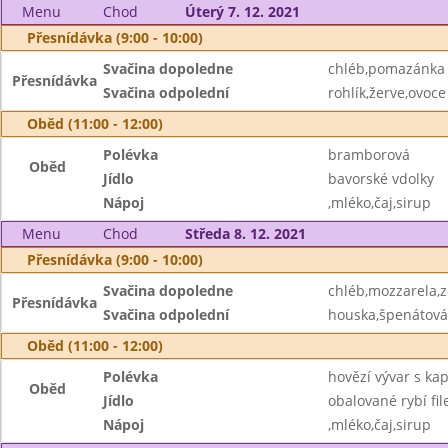
Menu
Chod
Úterý 7. 12. 2021
Přesnídávka (9:00 - 10:00)
Svačina dopoledne
chléb,pomazánka 
Přesnídávka
Svačina odpolední
rohlík,žerve,ovoce
Oběd (11:00 - 12:00)
Polévka
bramborová
Oběd
Jídlo
bavorské vdolky
Nápoj
,mléko,čaj,sirup
Menu
Chod
Středa 8. 12. 2021
Přesnídávka (9:00 - 10:00)
Svačina dopoledne
chléb,mozzarela,z
Přesnídávka
Svačina odpolední
houska,špenátová
Oběd (11:00 - 12:00)
Polévka
hovězí vývar s ka
Oběd
Jídlo
obalované rybí fil
Nápoj
,mléko,čaj,sirup