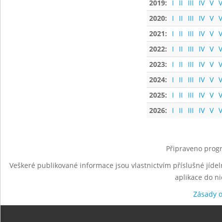
2019:
I
II
III
IV
V
V
2020:
I
II
III
IV
V
V
2021:
I
II
III
IV
V
V
2022:
I
II
III
IV
V
V
2023:
I
II
III
IV
V
V
2024:
I
II
III
IV
V
V
2025:
I
II
III
IV
V
V
2026:
I
II
III
IV
V
V
Připraveno progr
Veškeré publikované informace jsou vlastnictvím příslušné jídel
aplikace do n
Zásady 