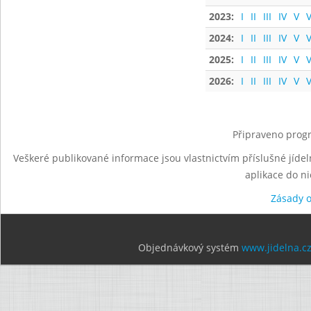
2023:
I
II
III
IV
V
V
2024:
I
II
III
IV
V
V
2025:
I
II
III
IV
V
V
2026:
I
II
III
IV
V
V
Připraveno progr
Veškeré publikované informace jsou vlastnictvím příslušné jídel
aplikace do n
Zásady 
Objednávkový systém
www.jidelna.c