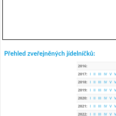
Přehled zveřejněných jídelníčků:
2016:
2017:
I
II
III
IV
V
V
2018:
I
II
III
IV
V
V
2019:
I
II
III
IV
V
V
2020:
I
II
III
IV
V
V
2021:
I
II
III
IV
V
V
2022:
I
II
III
IV
V
V