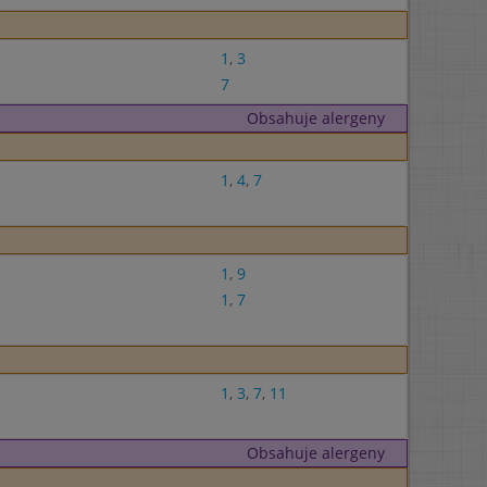
1
,
3
7
Obsahuje alergeny
1
,
4
,
7
1
,
9
1
,
7
1
,
3
,
7
,
11
Obsahuje alergeny