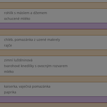
rohlík s máslem a džemem
ochucené mléko
chléb, pomazánka z uzené makrely
rajče
zimní luštěninová
tvarohové knedlíky s ovocným rozvarem
mléko
kaiserka, vaječná pomazánka
paprika