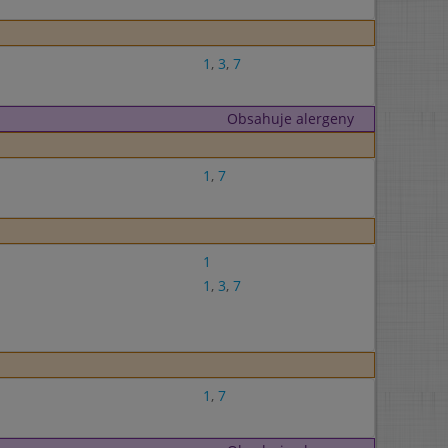
1
,
3
,
7
Obsahuje alergeny
1
,
7
1
1
,
3
,
7
1
,
7