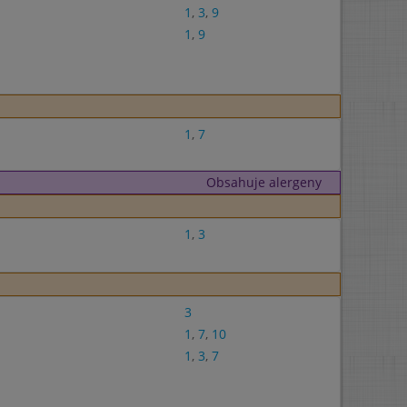
1
,
3
,
9
1
,
9
1
,
7
Obsahuje alergeny
1
,
3
3
1
,
7
,
10
1
,
3
,
7