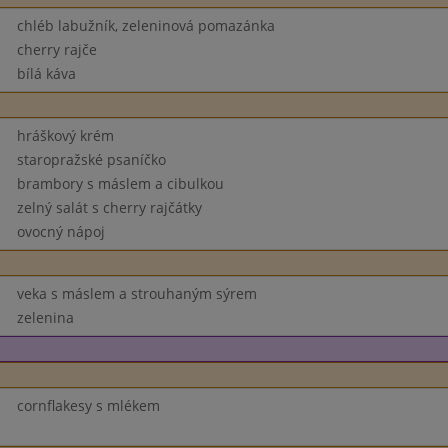
chléb labužník, zeleninová pomazánka
cherry rajče
bílá káva
hráškový krém
staropražské psaníčko
brambory s máslem a cibulkou
zelný salát s cherry rajčátky
ovocný nápoj
veka s máslem a strouhaným sýrem
zelenina
cornflakesy s mlékem