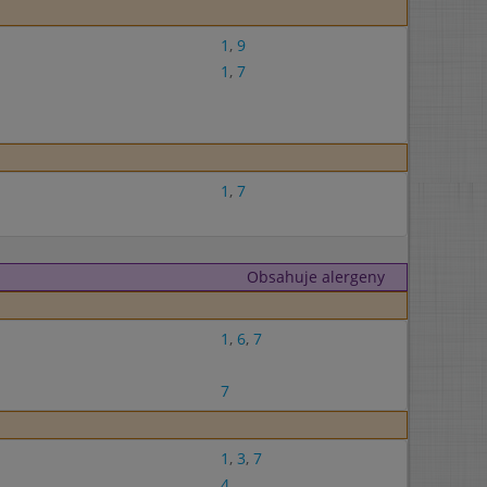
1
,
9
1
,
7
1
,
7
Obsahuje alergeny
1
,
6
,
7
7
1
,
3
,
7
4