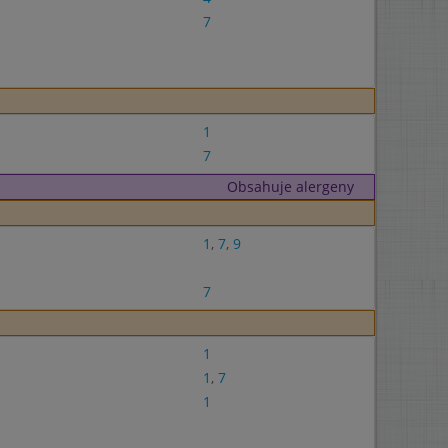
7
1
7
Obsahuje alergeny
1
,
7
,
9
7
1
1
,
7
1