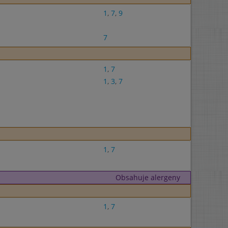
1
,
7
,
9
7
1
,
7
1
,
3
,
7
1
,
7
Obsahuje alergeny
1
,
7