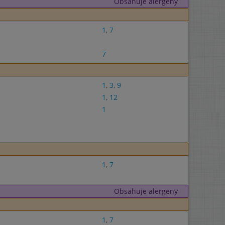
Obsahuje alergeny
1
,
7
7
1
,
3
,
9
1
,
12
1
1
,
7
Obsahuje alergeny
1
,
7