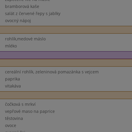
bramborová kaše
salát z červené řepy s jablky
ovocný nápoj
rohlík,medové máslo
mléko
cereální rohlík, zeleninová pomazánka s vejcem
paprika
vitakáva
čočková s mrkví
vepřové maso na paprice
těstovina
ovoce