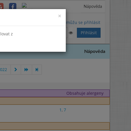
Nápověda
Close
×
Nemůžu se přihlásit
lovat z
Nápověda
2022
Obsahuje alergeny
1
,
7