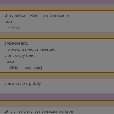
chléb labužník,vitamínová pomazánka
rajče
bílá káva
z vaječné jíšky
moravský vrabec, červené zelí
bramborový knedlík
ovoce
multivitamínový nápoj
přesnídávka s piškoty
žitný chléb,tvarohová pomazánka s kápií