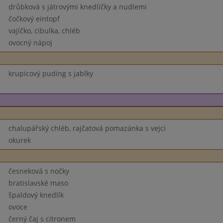
drůbková s játrovými knedlíčky a nudlemi
čočkový eintopf
vajíčko, cibulka, chléb
ovocný nápoj
krupicový puding s jablky
chalupářský chléb, rajčatová pomazánka s vejci
okurek
česneková s nočky
bratislavské maso
špaldový knedlík
ovoce
černý čaj s citronem