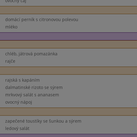
ovocný čaj
domácí perník s citronovou polevou
mléko
chléb, játrová pomazánka
rajče
rajská s kapáním
dalmatinské rizoto se sýrem
mrkvový salát s ananasem
ovocný nápoj
zapečené toustíky se šunkou a sýrem
ledový salát