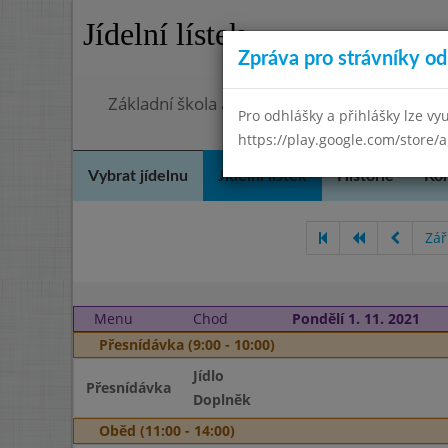
Jídelní lístek
Zpráva pro strávníky od 
Základní škola a Mateřská škola Město Liba
Pro odhlášky a přihlášky lze vyu
https://play.google.com/store/a
Vybrat jídelnu
Jídelní lístek
Historie
Kon
Zář
Menu
Chod
Pondělí 1. 11. 2021
Přesnídávka (9:00 - 10:00)
Jídlo
Přesnídávka
Doplněk
Oběd (11:00 - 14:00)