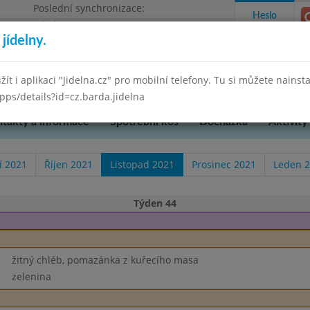
Poslední synchronizace:
Heslo
Pátek 7.8.2026 9:34
jídelny.
Omezení objednávek
vá, příspěvková organizace
žít i aplikaci "Jidelna.cz" pro mobilní telefony. Tu si můžete nainsta
pps/details?id=cz.barda.jidelna
takty a informace
Spotřební koš
Docházka
Aktivity
í 2021
Říjen 2021
Listopad 2021
Prosinec 2021
Leden 
Týden 44
žitný chléb, pomazánka z kuřecího masa
zelenina