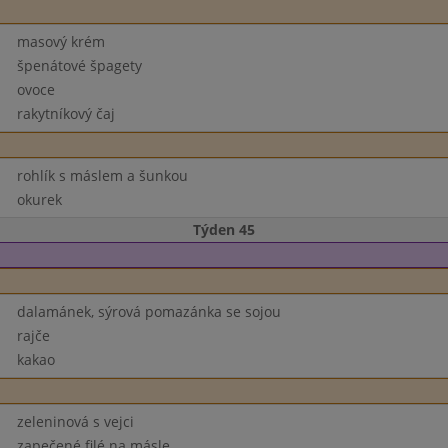
masový krém
špenátové špagety
ovoce
rakytníkový čaj
rohlík s máslem a šunkou
okurek
Týden 45
dalamánek, sýrová pomazánka se sojou
rajče
kakao
zeleninová s vejci
zapečené filé na másle