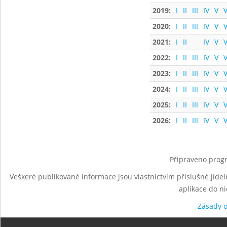
2019:
I
II
III
IV
V
V
2020:
I
II
III
IV
V
V
2021:
I
II
IV
V
V
2022:
I
II
III
IV
V
V
2023:
I
II
III
IV
V
V
2024:
I
II
III
IV
V
V
2025:
I
II
III
IV
V
V
2026:
I
II
III
IV
V
V
Připraveno progr
Veškeré publikované informace jsou vlastnictvím příslušné jídel
aplikace do n
Zásady 