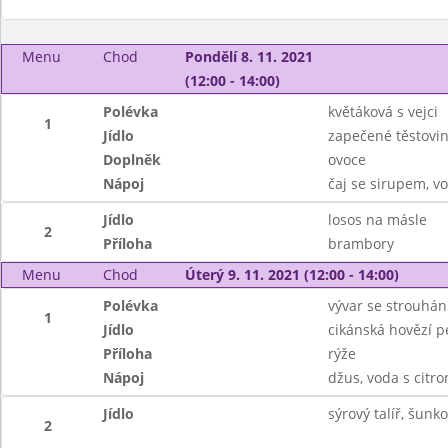
Menu
Chod
Pondělí 8. 11. 2021
(12:00 - 14:00)
Polévka
květáková s vejci
1
Jídlo
zapečené těstovi
Doplněk
ovoce
Nápoj
čaj se sirupem, v
Jídlo
losos na másle
2
Příloha
brambory
Menu
Chod
Úterý 9. 11. 2021 (12:00 - 14:00)
Polévka
vývar se strouhá
1
Jídlo
cikánská hovězí 
Příloha
rýže
Nápoj
džus, voda s citr
Jídlo
sýrový talíř, šun
2