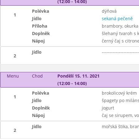
(12:00 - 14:00)
Polévka
dýňová
1
Jídlo
sekaná pečeně
Příloha
brambory, okurka
Doplněk
šlehaný tvaroh s
Nápoj
černý čaj s citro
Jídlo
------------------------
2
Menu
Chod
Pondělí 15. 11. 2021
(12:00 - 14:00)
Polévka
brokolicový krém
1
Jídlo
špagety po milán
Doplněk
jogurt
Nápoj
čaj se sirupem, v
Jídlo
mořská štika, bra
2