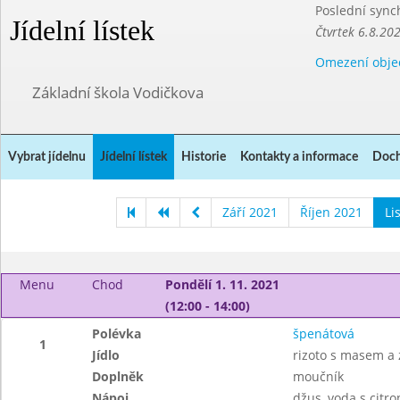
Poslední sync
Jídelní lístek
Čtvrtek 6.8.20
Omezení obje
Základní škola Vodičkova
Vybrat jídelnu
Jídelní lístek
Historie
Kontakty a informace
Doch
Září 2021
Říjen 2021
Li
Menu
Chod
Pondělí 1. 11. 2021
(12:00 - 14:00)
Polévka
špenátová
1
Jídlo
rizoto s masem a 
Doplněk
moučník
Nápoj
džus, voda s citr