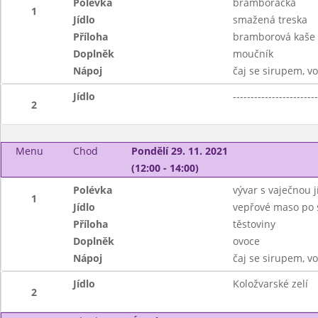
Polévka
bramboračka
1
Jídlo
smažená treska
Příloha
bramborová kaše
Doplněk
moučník
Nápoj
čaj se sirupem, v
Jídlo
------------------------
2
Menu
Chod
Pondělí 29. 11. 2021
(12:00 - 14:00)
Polévka
vývar s vaječnou j
1
Jídlo
vepřové maso po 
Příloha
těstoviny
Doplněk
ovoce
Nápoj
čaj se sirupem, v
Jídlo
Koložvarské zelí
2