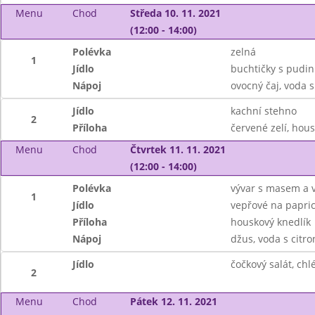
Menu
Chod
Středa 10. 11. 2021
(12:00 - 14:00)
Polévka
zelná
1
Jídlo
buchtičky s pud
Nápoj
ovocný čaj, voda 
Jídlo
kachní stehno
2
Příloha
červené zelí, hou
Menu
Chod
Čtvrtek 11. 11. 2021
(12:00 - 14:00)
Polévka
vývar s masem a v
1
Jídlo
vepřové na papri
Příloha
houskový knedlík
Nápoj
džus, voda s citr
Jídlo
čočkový salát, chl
2
Menu
Chod
Pátek 12. 11. 2021