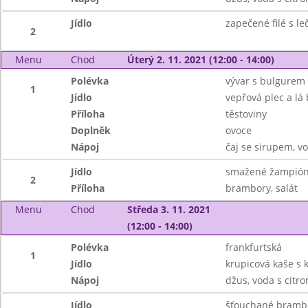
Jídlo
zapečené filé s l
2
Menu
Chod
Úterý 2. 11. 2021 (12:00 - 14:00)
Polévka
vývar s bulgurem
1
Jídlo
vepřová plec a lá
Příloha
těstoviny
Doplněk
ovoce
Nápoj
čaj se sirupem, v
Jídlo
smažené žampió
2
Příloha
brambory, salát
Menu
Chod
Středa 3. 11. 2021
(12:00 - 14:00)
Polévka
frankfurtská
1
Jídlo
krupicová kaše s
Nápoj
džus, voda s citr
Jídlo
šťouchané brambor