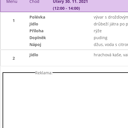
Menu
Chod
Úterý 30. 11. 2021
(12:00 - 14:00)
Polévka
vývar s drožďovým
1
Jídlo
drůbeží játra po 
Příloha
rýže
Doplněk
puding
Nápoj
džus, voda s citr
Jídlo
hrachová kaše, va
2
Reklama: