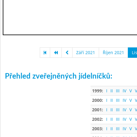
Září 2021
Říjen 2021
Li
Přehled zveřejněných jídelníčků:
1999:
I
II
III
IV
V
V
2000:
I
II
III
IV
V
V
2001:
I
II
III
IV
V
V
2002:
I
II
III
IV
V
V
2003:
I
II
III
IV
V
V