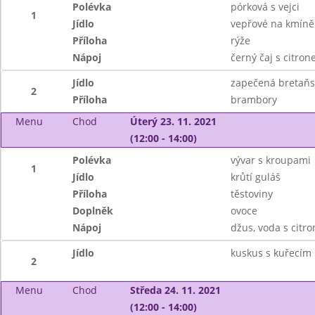
Polévka
pórková s vejci
1
Jídlo
vepřové na kmíně
Příloha
rýže
Nápoj
černý čaj s citro
Jídlo
zapečená bretaňs
2
Příloha
brambory
Menu
Chod
Úterý 23. 11. 2021
(12:00 - 14:00)
Polévka
vývar s kroupami
1
Jídlo
krůtí guláš
Příloha
těstoviny
Doplněk
ovoce
Nápoj
džus, voda s citr
Jídlo
kuskus s kuřecím
2
Menu
Chod
Středa 24. 11. 2021
(12:00 - 14:00)