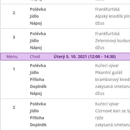
Polévka
Frankfurtská
2
Jídlo
Alpský knedlík p
Nápoj
džus
Polévka
Frankfurtská
3
Jídlo
Zeleninový kuskus
Nápoj
džus
Menu
Chod
Úterý 5. 10. 2021 (12:00 - 14:30)
Polévka
Kuřecí vývar
1
Jídlo
Pikantní guláš
Příloha
bramborový knedl
Doplněk
zakysaná smetana
Nápoj
džus
Polévka
Kuřecí vývar
2
Jídlo
Cizrnové kari se 
Příloha
rýže
Doplněk
zakysaná smetana