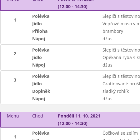
(12:00 - 14:30)
Polévka
Slepičí s těstovin
1
Jídlo
Vepřové maso v m
Příloha
brambory
Nápoj
džus
Polévka
Slepičí s těstovin
2
Jídlo
Opékaná ryba s k
Nápoj
džus
Polévka
Slepičí s těstovin
3
Jídlo
Gratinované hrušk
Doplněk
sladký rohlík
Nápoj
džus
Menu
Chod
Pondělí 11. 10. 2021
(12:00 - 14:30)
Polévka
Čočková se zelím
1