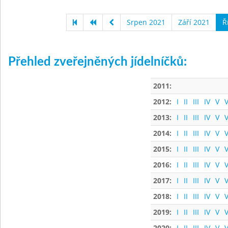
Srpen 2021
Září 2021
Ř
Přehled zveřejněných jídelníčků:
2011:
2012:
I
II
III
IV
V
V
2013:
I
II
III
IV
V
V
2014:
I
II
III
IV
V
V
2015:
I
II
III
IV
V
V
2016:
I
II
III
IV
V
V
2017:
I
II
III
IV
V
V
2018:
I
II
III
IV
V
V
2019:
I
II
III
IV
V
V
2020:
I
II
III
IV
V
V