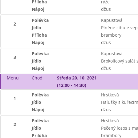
Příloha
rýže
Nápoj
džus
Polévka
Kapustová
2
Jídlo
Plněné cibule vep
Příloha
brambory
Nápoj
džus
Polévka
Kapustová
3
Jídlo
Brokolicový salát 
Nápoj
džus
Menu
Chod
Středa 20. 10. 2021
(12:00 - 14:30)
Polévka
Hrstková
1
Jídlo
Halušky s kuřec
Nápoj
džus
Polévka
Hrstková
2
Jídlo
Pečený losos s m
Příloha
brambory