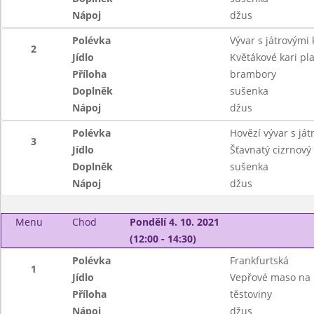
Nápoj
džus
Polévka
Vývar s játrovými 
2
Jídlo
Květákové kari pla
Příloha
brambory
Doplněk
sušenka
Nápoj
džus
Polévka
Hovězí vývar s ját
3
Jídlo
Šťavnatý cizrnový
Doplněk
sušenka
Nápoj
džus
Menu
Chod
Pondělí 4. 10. 2021
(12:00 - 14:30)
Polévka
Frankfurtská
1
Jídlo
Vepřové maso na 
Příloha
těstoviny
Nápoj
džus