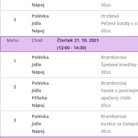
Nápoj
džus
Polévka
Hrstková
3
Jídlo
Pečené batáty s c
Nápoj
džus
Menu
Chod
Čtvrtek 21. 10. 2021
(12:00 - 14:30)
Polévka
Bramborová
1
Jídlo
Špekové knedlíky
Nápoj
džus
Polévka
Bramborová
2
Jídlo
Fazole s javorov
Příloha
opečený chléb
Nápoj
džus
Polévka
Bramborová
3
Jídlo
Kuskus se žampió
Nápoj
džus