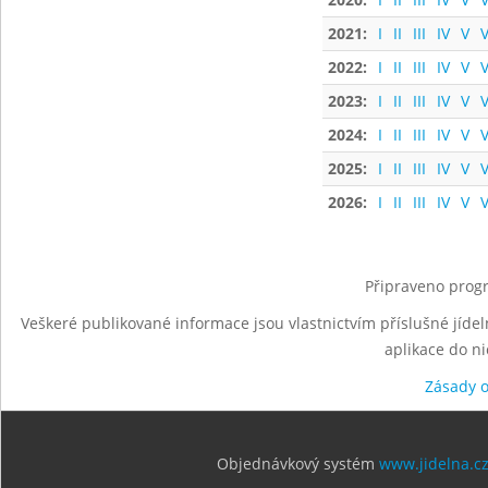
2021:
I
II
III
IV
V
V
2022:
I
II
III
IV
V
V
2023:
I
II
III
IV
V
V
2024:
I
II
III
IV
V
V
2025:
I
II
III
IV
V
V
2026:
I
II
III
IV
V
V
Připraveno progr
Veškeré publikované informace jsou vlastnictvím příslušné jídel
aplikace do n
Zásady 
Objednávkový systém
www.jidelna.c