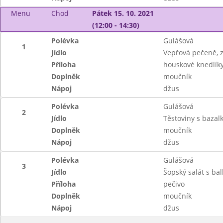
Menu
Chod
Pátek 15. 10. 2021
(12:00 - 14:30)
Polévka
Gulášová
1
Jídlo
Vepřová pečeně, z
Příloha
houskové knedlík
Doplněk
moučník
Nápoj
džus
Polévka
Gulášová
2
Jídlo
Těstoviny s bazal
Doplněk
moučník
Nápoj
džus
Polévka
Gulášová
3
Jídlo
Šopský salát s b
Příloha
pečivo
Doplněk
moučník
Nápoj
džus