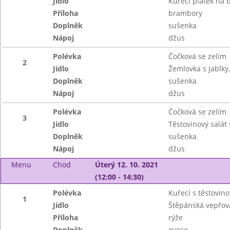
Jídlo
Kuřecí plátek na 
Příloha
brambory
Doplněk
sušenka
Nápoj
džus
Polévka
Čočková se zelím
2
Jídlo
Žemlovka s jablky,
Doplněk
sušenka
Nápoj
džus
Polévka
Čočková se zelím
3
Jídlo
Těstovinový salát
Doplněk
sušenka
Nápoj
džus
Menu
Chod
Úterý 12. 10. 2021
(12:00 - 14:30)
Polévka
Kuřecí s těstovin
1
Jídlo
Štěpánská vepřov
Příloha
rýže
Doplněk
ovoce