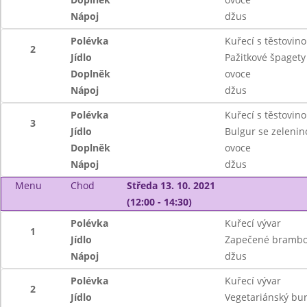
Nápoj
džus
Polévka
Kuřecí s těstovin
2
Jídlo
Pažitkové špagety 
Doplněk
ovoce
Nápoj
džus
Polévka
Kuřecí s těstovin
3
Jídlo
Bulgur se zeleni
Doplněk
ovoce
Nápoj
džus
Menu
Chod
Středa 13. 10. 2021
(12:00 - 14:30)
Polévka
Kuřecí vývar
1
Jídlo
Zapečené brambo
Nápoj
džus
Polévka
Kuřecí vývar
2
Jídlo
Vegetariánský bur