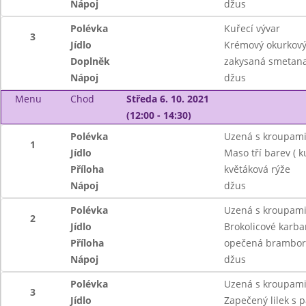
Nápoj
džus
Polévka
Kuřecí vývar
3
Jídlo
Krémový okurkový 
Doplněk
zakysaná smetana
Nápoj
džus
Menu
Chod
Středa 6. 10. 2021
(12:00 - 14:30)
Polévka
Uzená s kroupam
1
Jídlo
Maso tří barev ( k
Příloha
květáková rýže
Nápoj
džus
Polévka
Uzená s kroupam
2
Jídlo
Brokolicové karba
Příloha
opečená brambor
Nápoj
džus
Polévka
Uzená s kroupam
3
Jídlo
Zapečený lilek s