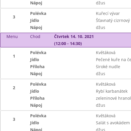
Nápoj
džus
Polévka
Kuřecí vývar
3
Jídlo
Šťavnatý cizrnový
Nápoj
džus
Menu
Chod
Čtvrtek 14. 10. 2021
(12:00 - 14:30)
Polévka
Květáková
1
Jídlo
Pečené kuře na č
Příloha
široké nudle
Nápoj
džus
Polévka
Květáková
2
Jídlo
Rybí karbanátek
Příloha
zeleninové hranol
Nápoj
džus
Polévka
Květáková
3
Jídlo
Salát s avokádem
Nápoj
džus