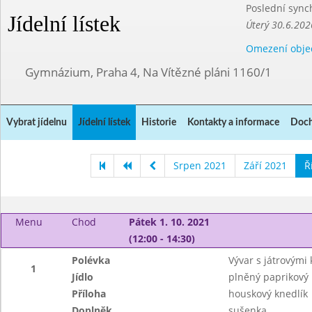
Poslední sync
Jídelní lístek
Úterý 30.6.202
Omezení obje
Gymnázium, Praha 4, Na Vítězné pláni 1160/1
Vybrat jídelnu
Jídelní lístek
Historie
Kontakty a informace
Doch
Srpen 2021
Září 2021
Ř
Menu
Chod
Pátek 1. 10. 2021
(12:00 - 14:30)
Polévka
Vývar s játrovými 
1
Jídlo
plněný paprikový 
Příloha
houskový knedlík
Doplněk
sušenka