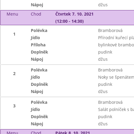
Nápoj
džus
Menu
Chod
Čtvrtek 7. 10. 2021
(12:00 - 14:30)
Polévka
Bramborová
1
Jídlo
Přírodní kuřecí p
Příloha
bylinkové brambo
Doplněk
pudink
Nápoj
džus
Polévka
Bramborová
2
Jídlo
Noky se špenáte
Doplněk
pudink
Nápoj
džus
Polévka
Bramborová
3
Jídlo
Salát polníček s 
Doplněk
pudink
Nápoj
džus
Menu
Chod
Pátek 8. 10. 2021