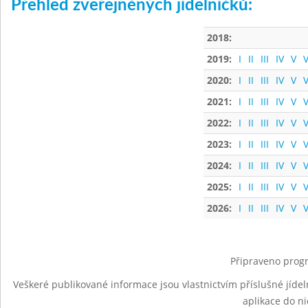
Přehled zveřejněných jídelníčků:
2018:
2019:
I
II
III
IV
V
V
2020:
I
II
III
IV
V
V
2021:
I
II
III
IV
V
V
2022:
I
II
III
IV
V
V
2023:
I
II
III
IV
V
V
2024:
I
II
III
IV
V
V
2025:
I
II
III
IV
V
V
2026:
I
II
III
IV
V
V
Připraveno progr
Veškeré publikované informace jsou vlastnictvím příslušné jídel
aplikace do n