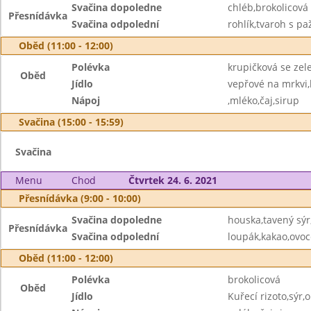
Svačina dopoledne
chléb,brokolicová
Přesnídávka
Svačina odpolední
rohlík,tvaroh s pa
Oběd (11:00 - 12:00)
Polévka
krupičková se zel
Oběd
Jídlo
vepřové na mrkvi
Nápoj
,mléko,čaj,sirup
Svačina (15:00 - 15:59)
Svačina
Menu
Chod
Čtvrtek 24. 6. 2021
Přesnídávka (9:00 - 10:00)
Svačina dopoledne
houska,tavený sýr
Přesnídávka
Svačina odpolední
loupák,kakao,ovoc
Oběd (11:00 - 12:00)
Polévka
brokolicová
Oběd
Jídlo
Kuřecí rizoto,sýr,