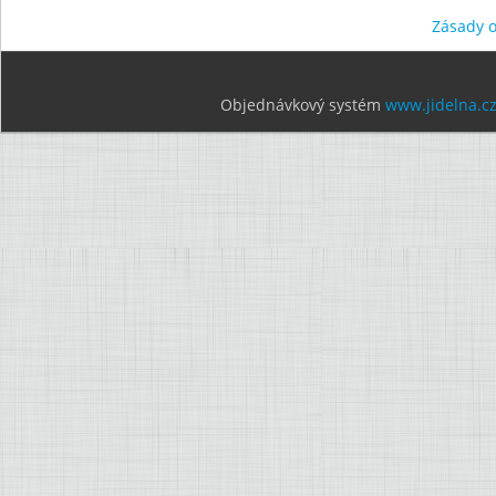
Zásady 
Objednávkový systém
www.jidelna.c