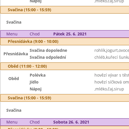
Nápoj
,mléko,čaj,sirup
Svačina (15:00 - 15:59)
Svačina
Menu
Chod
Pátek 25. 6. 2021
Přesnídávka (9:00 - 10:00)
Svačina dopoledne
rohlík,jogurt,ovoc
Přesnídávka
Svačina odpolední
chléb,kuřecí šunk
Oběd (11:00 - 12:00)
Polévka
hovězí vývar s těs
Oběd
Jídlo
hovězí síčková om
Nápoj
,mléko,čaj,sirup
Svačina (15:00 - 15:59)
Svačina
Menu
Chod
Sobota 26. 6. 2021