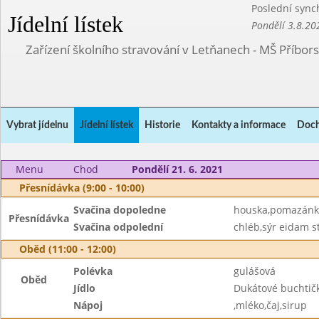
Poslední sync
Jídelní lístek
Pondělí 3.8.20
Zařízení školního stravování v Letňanech - MŠ Příbor
Vybrat jídelnu
Jídelní lístek
Historie
Kontakty a informace
Doch
Menu
Chod
Pondělí 21. 6. 2021
Přesnídávka (9:00 - 10:00)
Svačina dopoledne
houska,pomazánk
Přesnídávka
Svačina odpolední
chléb,sýr eidam s
Oběd (11:00 - 12:00)
Polévka
gulášová
Oběd
Jídlo
Dukátové buchtič
Nápoj
,mléko,čaj,sirup