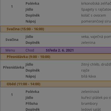
Polévka
krkonošská zelňa
1
Jídlo
špagety s rajčat
Doplněk
koláč s ovocem
Nápoj
pomerančový sir
Svačina (15:00 - 16:00)
Jídlo
veka, vaječná po
Svačina
Doplněk
zelenina
Menu
Chod
Středa 2. 6. 2021
Přesnídávka (9:00 - 10:00)
Jídlo
žitný chléb, dro
Přesnídávka
Doplněk
rajče
Nápoj
bílá káva
Oběd (11:00 - 14:00)
Polévka
zeleninová
1
Jídlo
kuřecí plátek po 
Příloha
brambory
Doplněk
ledový salát