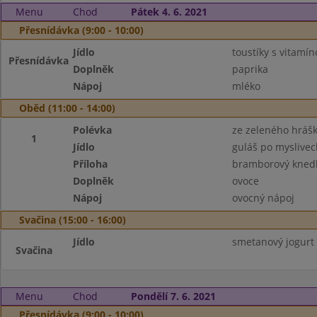
Menu
Chod
Pátek 4. 6. 2021
Přesnídávka (9:00 - 10:00)
Jídlo
toustíky s vitam
Přesnídávka
Doplněk
paprika
Nápoj
mléko
Oběd (11:00 - 14:00)
Polévka
ze zeleného hráš
1
Jídlo
guláš po myslivec
Příloha
bramborový knedl
Doplněk
ovoce
Nápoj
ovocný nápoj
Svačina (15:00 - 16:00)
Jídlo
smetanový jogurt
Svačina
Menu
Chod
Pondělí 7. 6. 2021
Přesnídávka (9:00 - 10:00)