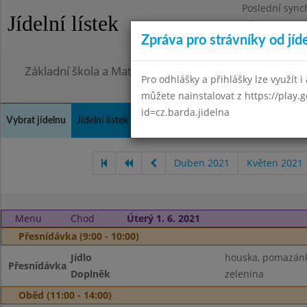
Poslední sync
Jídelní lístek
Pátek 7.8.2026
Zpráva pro strávníky od jíd
Omezení obje
Základní škola a Mateřská škola Město Libavá, přísp
Pro odhlášky a přihlášky lze využít i 
můžete nainstalovat z https://play.
id=cz.barda.jidelna
Vybrat jídelnu
Jídelní lístek
Historie
Kontakty a informace
Spot
Duben 2021
Květen 2021
Menu
Chod
Úterý 1. 6. 2021
Přesnídávka (9:00 - 10:00)
Jídlo
houska, pomazánk
Přesnídávka
Doplněk
zelenina
Oběd (11:00 - 14:00)