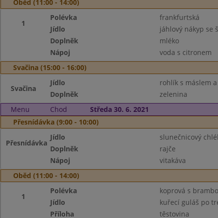
Oběd (11:00 - 14:00)
Polévka
frankfurtská
1
Jídlo
jáhlový nákyp se 
Doplněk
mléko
Nápoj
voda s citronem
Svačina (15:00 - 16:00)
Jídlo
rohlík s máslem 
Svačina
Doplněk
zelenina
Menu
Chod
Středa 30. 6. 2021
Přesnídávka (9:00 - 10:00)
Jídlo
slunečnicový chl
Přesnídávka
Doplněk
rajče
Nápoj
vitakáva
Oběd (11:00 - 14:00)
Polévka
koprová s bramb
1
Jídlo
kuřecí guláš po t
Příloha
těstovina