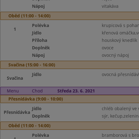
Nápoj
vitakáva
Oběd (11:00 - 14:00)
Polévka
krupicová s poha
1
Jídlo
křenová omáčka,v
Příloha
houskový knedlík
Doplněk
ovoce
Nápoj
ovocný nápoj
Svačina (15:00 - 16:00)
Jídlo
ovocná přesnídáv
Svačina
Menu
Chod
Středa 23. 6. 2021
Přesnídávka (9:00 - 10:00)
Jídlo
chléb obalený ve 
Přesnídávka
Doplněk
sýr, kečup,zelenin
Oběd (11:00 - 14:00)
Polévka
bramborová s brok
1