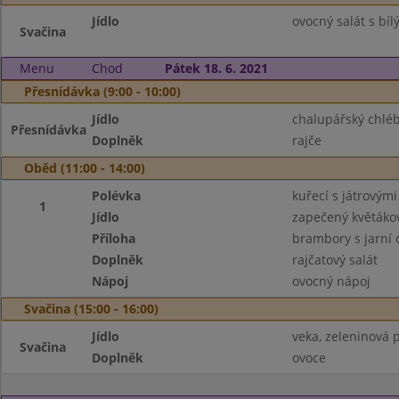
Jídlo
ovocný salát s bí
Svačina
Menu
Chod
Pátek 18. 6. 2021
Přesnídávka (9:00 - 10:00)
Jídlo
chalupářský chlé
Přesnídávka
Doplněk
rajče
Oběd (11:00 - 14:00)
Polévka
kuřecí s játrovým
1
Jídlo
zapečený květáko
Příloha
brambory s jarní 
Doplněk
rajčatový salát
Nápoj
ovocný nápoj
Svačina (15:00 - 16:00)
Jídlo
veka, zeleninová
Svačina
Doplněk
ovoce