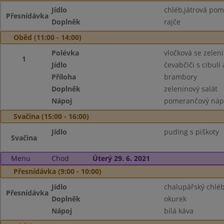
Jídlo
chléb,játrová po
Přesnídávka
Doplněk
rajče
Oběd (11:00 - 14:00)
Polévka
vločková se zelen
1
Jídlo
čevabčiči s cibulí 
Příloha
brambory
Doplněk
zeleninový salát
Nápoj
pomerančový náp
Svačina (15:00 - 16:00)
Jídlo
puding s piškoty
Svačina
Menu
Chod
Úterý 29. 6. 2021
Přesnídávka (9:00 - 10:00)
Jídlo
chalupářský chlé
Přesnídávka
Doplněk
okurek
Nápoj
bílá káva