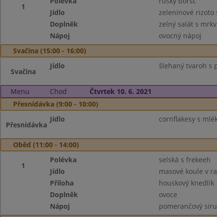
Polévka
ruský boršč
1
Jídlo
zeleninové rizoto
Doplněk
zelný salát s mrkv
Nápoj
ovocný nápoj
Svačina (15:00 - 16:00)
Jídlo
šlehaný tvaroh s 
Svačina
Menu
Chod
Čtvrtek 10. 6. 2021
Přesnídávka (9:00 - 10:00)
Jídlo
cornflakesy s ml
Přesnídávka
Oběd (11:00 - 14:00)
Polévka
selská s frekeeh
1
Jídlo
masové koule v r
Příloha
houskový knedlík
Doplněk
ovoce
Nápoj
pomerančový sir