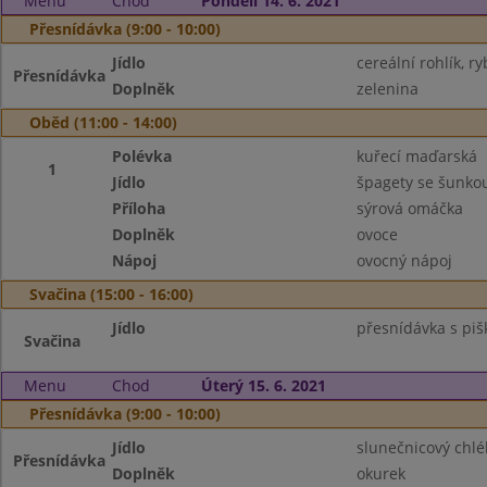
Menu
Chod
Pondělí 14. 6. 2021
Přesnídávka (9:00 - 10:00)
Jídlo
cereální rohlík, 
Přesnídávka
Doplněk
zelenina
Oběd (11:00 - 14:00)
Polévka
kuřecí maďarská
1
Jídlo
špagety se šunko
Příloha
sýrová omáčka
Doplněk
ovoce
Nápoj
ovocný nápoj
Svačina (15:00 - 16:00)
Jídlo
přesnídávka s piš
Svačina
Menu
Chod
Úterý 15. 6. 2021
Přesnídávka (9:00 - 10:00)
Jídlo
slunečnicový chlé
Přesnídávka
Doplněk
okurek