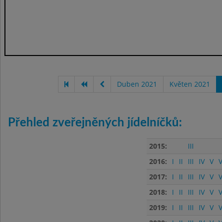
Duben 2021
Květen 2021
Přehled zveřejněných jídelníčků:
2015:
III
2016:
I
II
III
IV
V
V
2017:
I
II
III
IV
V
V
2018:
I
II
III
IV
V
V
2019:
I
II
III
IV
V
V