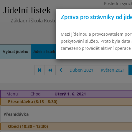
Poslední sync
Jídelní lístek
Pátek 29.8.20
Zpráva pro strávníky od jíd
Základní škola Kostomlaty nad Labem, příspěvková o
Mezi jídelnou a provozovatelem por
poskytování služeb. Proto byla dat
zamezeno provádět aktivní operace (
Vybrat jídelnu
Jídelní lístek
Historie
Kontakty a informace
Doch
Duben 2021
Květen 2021
Menu
Chod
Úterý 1. 6. 2021
Přesnídávka (8:15 - 8:30)
Přesnídávka
Oběd (10:30 - 13:30)