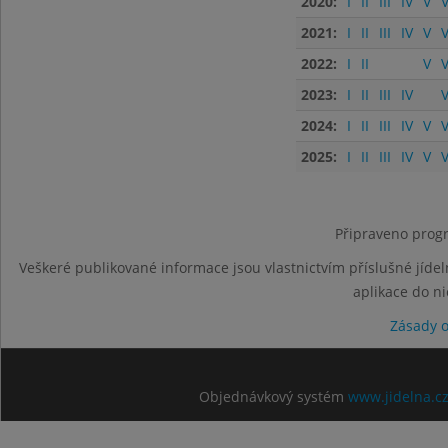
2020:
I
II
III
IV
V
V
2021:
I
II
III
IV
V
V
2022:
I
II
V
V
2023:
I
II
III
IV
V
2024:
I
II
III
IV
V
V
2025:
I
II
III
IV
V
V
Připraveno progr
Veškeré publikované informace jsou vlastnictvím příslušné jídel
aplikace do n
Zásady 
Objednávkový systém
www.jidelna.c